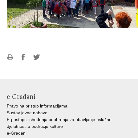
Ispiši
Podijeli
Podijeli
stranicu
na
na
Facebooku
Twitteru
e-Građani
Pravo na pristup informacijama
Sustav javne nabave
E-postupci ishođenja odobrenja za obavljanje uslužne
djelatnosti u području kulture
e-Građani