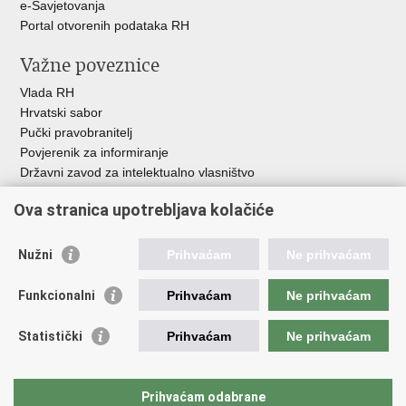
e-Savjetovanja
Portal otvorenih podataka RH
Važne poveznice
Vlada RH
Hrvatski sabor
Pučki pravobranitelj
Povjerenik za informiranje
Državni zavod za intelektualno vlasništvo
Agencija za medije
Ova stranica upotrebljava kolačiće
HAKOM
Ostale poveznice
Nužni
Prihvaćam
Ne prihvaćam
Hrvatski restauratorski zavod
Funkcionalni
Prihvaćam
Ne prihvaćam
Hrvatski audiovizualni centar
Zaklada Kultura nova
Statistički
Prihvaćam
Ne prihvaćam
Creative Europe
Cultural heritage in EU
EU National Institutes for Culture
Prihvaćam odabrane
Međunarodni centar za podvodnu arheologiju u Zadru (MCPA)