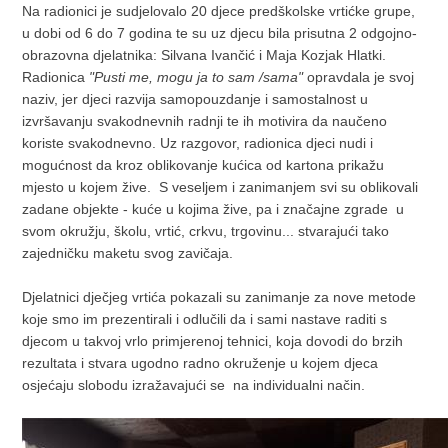
Na radionici je sudjelovalo 20 djece predškolske vrtićke grupe,
u dobi od 6 do 7 godina te su uz djecu bila prisutna 2 odgojno-
obrazovna djelatnika: Silvana Ivančić i Maja Kozjak Hlatki.
Radionica
"Pusti me, mogu ja to sam /sama"
opravdala je svoj
naziv, jer djeci razvija samopouzdanje i samostalnost u
izvršavanju svakodnevnih radnji te ih motivira da naučeno
koriste svakodnevno. Uz razgovor, radionica djeci nudi i
mogućnost da kroz oblikovanje kućica od kartona prikažu
mjesto u kojem žive. S veseljem i zanimanjem svi su oblikovali
zadane objekte - kuće u kojima žive, pa i značajne zgrade u
svom okružju, školu, vrtić, crkvu, trgovinu... stvarajući tako
zajedničku maketu svog zavičaja.
Djelatnici dječjeg vrtića pokazali su zanimanje za nove metode
koje smo im prezentirali i odlučili da i sami nastave raditi s
djecom u takvoj vrlo primjerenoj tehnici, koja dovodi do brzih
rezultata i stvara ugodno radno okruženje u kojem djeca
osjećaju slobodu izražavajući se na individualni način.