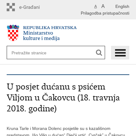
Preskoči
A
English
A
na
Prilagodba pristupačnosti
glavni
sadržaj
U posjet dućanu s psićem
Viljom u Čakovcu (18. travnja
2018. godine)
Kruna Tarle i Morana Dolenc posjetile su s kazališnom
predstavom „Išo Viljo u dućan“ Dječji vrtić „Cvrčak” u Čakovcu,