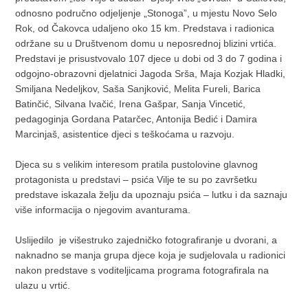
odnosno područno odjeljenje „Stonoga”, u mjestu Novo Selo
Rok, od Čakovca udaljeno oko 15 km. Predstava i radionica
održane su u Društvenom domu u neposrednoj blizini vrtića.
Predstavi je prisustvovalo 107 djece u dobi od 3 do 7 godina i
odgojno-obrazovni djelatnici Jagoda Srša, Maja Kozjak Hladki,
Smiljana Nedeljkov, Saša Sanjković, Melita Fureli, Barica
Batinčić, Silvana Ivačić, Irena Gašpar, Sanja Vincetić,
pedagoginja Gordana Patarčec, Antonija Bedić i Damira
Marcinjaš, asistentice djeci s teškoćama u razvoju.
Djeca su s velikim interesom pratila pustolovine glavnog
protagonista u predstavi – psića Vilje te su po završetku
predstave iskazala želju da upoznaju psića – lutku i da saznaju
više informacija o njegovim avanturama.
Uslijedilo je višestruko zajedničko fotografiranje u dvorani, a
naknadno se manja grupa djece koja je sudjelovala u radionici
nakon predstave s voditeljicama programa fotografirala na
ulazu u vrtić.