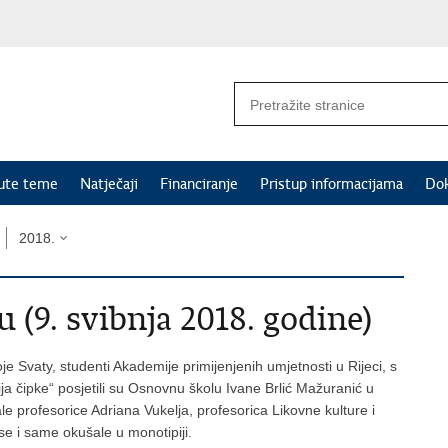
nute teme
Natječaji
Financiranje
Pristup informacijama
Do
2018.
 (9. svibnja 2018. godine)
je Svaty, studenti Akademije primijenjenih umjetnosti u Rijeci, s
ija čipke“ posjetili su Osnovnu školu Ivane Brlić Mažuranić u
le profesorice Adriana Vukelja, profesorica Likovne kulture i
e i same okušale u monotipiji.