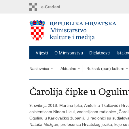
Preskoči
na
glavni
sadržaj
Vijesti
O Ministarstvu
Djelatnosti
Istak
Naslovnica
Aktualno
Ruksak (pun) kulture
Čarolija čipke u Ogulinu
9. svibnja 2018. Martina Ipša, Anđelina Tkalčević i Hrvo
asistenticom Ninom Licul, voditeljicom radionice „Čarol
Ogulinu u Karlovačkoj županiji. U radionici su sudjelova
Nataša Možgan, profesorica Hrvatskog jezika, koje su s