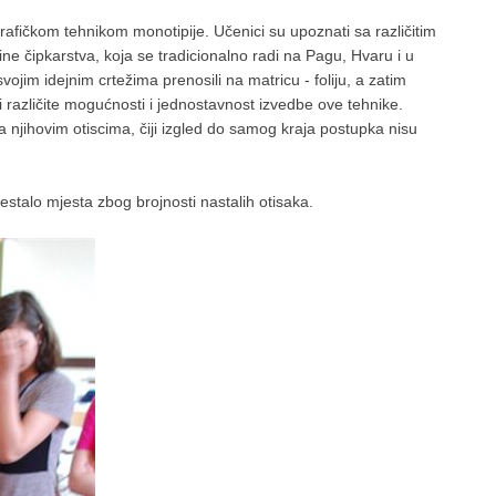
rafičkom tehnikom monotipije. Učenici su upoznati sa različitim
ine čipkarstva, koja se tradicionalno radi na Pagu, Hvaru i u
ojim idejnim crtežima prenosili na matricu - foliju, a zatim
ći različite mogućnosti i jednostavnost izvedbe ove tehnike.
a njihovim otiscima, čiji izgled do samog kraja postupka nisu
stalo mjesta zbog brojnosti nastalih otisaka.