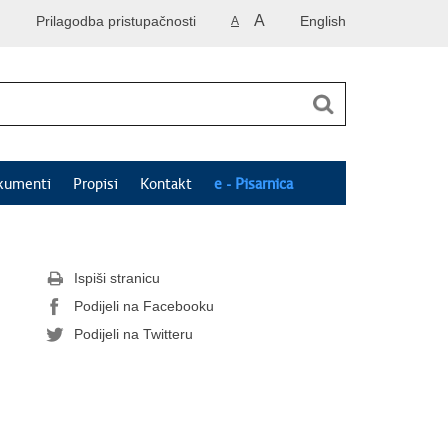
A
Prilagodba pristupačnosti
English
A
kumenti
Propisi
Kontakt
e - Pisarnica
Ispiši stranicu
Podijeli na Facebooku
Podijeli na Twitteru