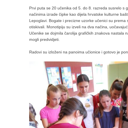
Prvi puta se 20 učenika od 5. do 8. razreda susrelo s g
načinima izrade čipke kao dijela hrvatske kulturne bašt
Lepoglavi. Bogate i precizne uzorke učenici su prema sv
otiskivali. Monotipiju su izveli na dva načina, uočavaju
Učenike se dojmila čarolija grafičkih znakova nastala n
mogli predvidjeti.
Radovi su izloženi na panoima učionice i gotovo je pone