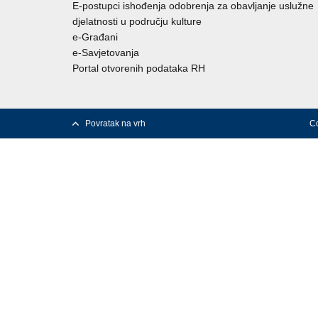
E-postupci ishođenja odobrenja za obavljanje uslužne
djelatnosti u području kulture
e-Građani
e-Savjetovanja
Portal otvorenih podataka RH
Povratak na vrh
Co