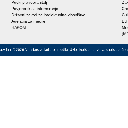
Pučki pravobranitelj
Zak
Povjerenik za informiranje
Cre
Državni zavod za intelektualno vlasništvo
Cul
Agencija za medije
EU 
HAKOM
Međ
(M
pyright © 2026 Ministarstvo kulture i medija.
Uvjeti korištenja
.
Izjava o pristupačnos