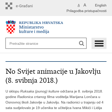
Preskoči
A
English
A
na
Prilagodba pristupačnosti
glavni
sadržaj
No Svijet animacije u Jakovlju
(8. svibnja 2018.)
U sklopu
Ruksaka (punog) kulture
održana je 8. svibnja 2018.
godine
Radionica crtanog filma
voditelja Marijana Lončara u
Osnovnoj školi Jakovlje u Jakovlju. Na radionici u trajanju od 4
sata sudjelovalo je 19 učenika te učiteljica Ivana Mikići i Lidija