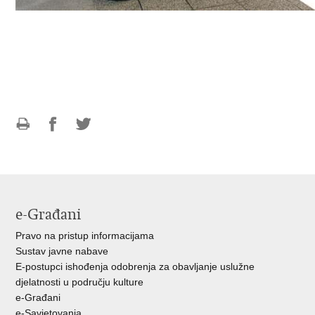
Ispiši
Podijeli
Podijeli
stranicu
na
na
Facebooku
Twitteru
e-Građani
Pravo na pristup informacijama
Sustav javne nabave
E-postupci ishođenja odobrenja za obavljanje uslužne
djelatnosti u području kulture
e-Građani
e-Savjetovanja