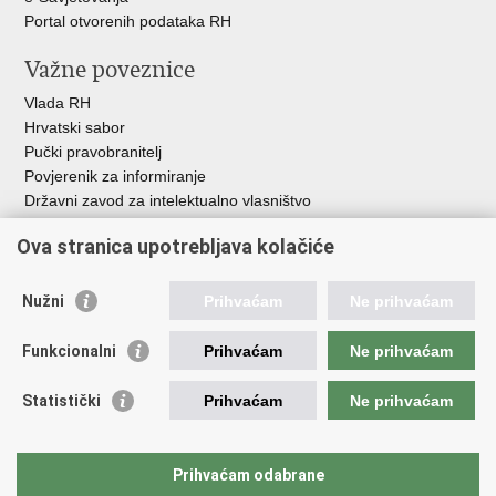
Portal otvorenih podataka RH
Važne poveznice
Vlada RH
Hrvatski sabor
Pučki pravobranitelj
Povjerenik za informiranje
Državni zavod za intelektualno vlasništvo
Agencija za medije
Ova stranica upotrebljava kolačiće
HAKOM
Ostale poveznice
Nužni
Prihvaćam
Ne prihvaćam
Hrvatski restauratorski zavod
Funkcionalni
Prihvaćam
Ne prihvaćam
Hrvatski audiovizualni centar
Zaklada Kultura nova
Statistički
Prihvaćam
Ne prihvaćam
Creative Europe
Cultural heritage in EU
EU National Institutes for Culture
Prihvaćam odabrane
Međunarodni centar za podvodnu arheologiju u Zadru (MCPA)