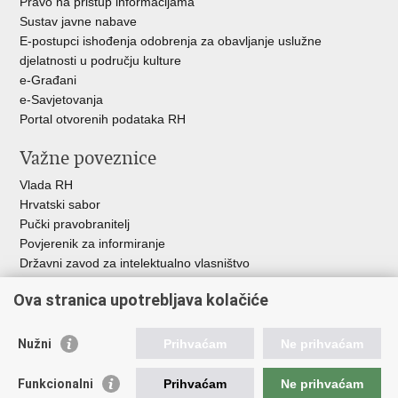
Pravo na pristup informacijama
Sustav javne nabave
E-postupci ishođenja odobrenja za obavljanje uslužne
djelatnosti u području kulture
e-Građani
e-Savjetovanja
Portal otvorenih podataka RH
Važne poveznice
Vlada RH
Hrvatski sabor
Pučki pravobranitelj
Povjerenik za informiranje
Državni zavod za intelektualno vlasništvo
Agencija za medije
Ova stranica upotrebljava kolačiće
HAKOM
Ostale poveznice
Nužni
Prihvaćam
Ne prihvaćam
Hrvatski restauratorski zavod
Funkcionalni
Prihvaćam
Ne prihvaćam
Hrvatski audiovizualni centar