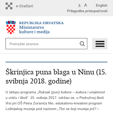
Preskoči
A
English
A
na
Prilagodba pristupačnosti
glavni
sadržaj
Škrinjica puna blaga u Ninu (15.
svibnja 2018. godine)
U sklopu programa „
Ruksak (pun) kulture – kultura i umjetnost
u vrtiću i školi
“ 15. svibnja 2017. održao se, u Područnoj školi
Vrsi pri OŠ Petra Zoranića Nin, edukativno-kreativni program
Lošinjskog muzeja pod nazivom
„Tko se boji muzeja još? –