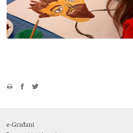
Ispiši
Podijeli
Podijeli
stranicu
na
na
Facebooku
Twitteru
e-Građani