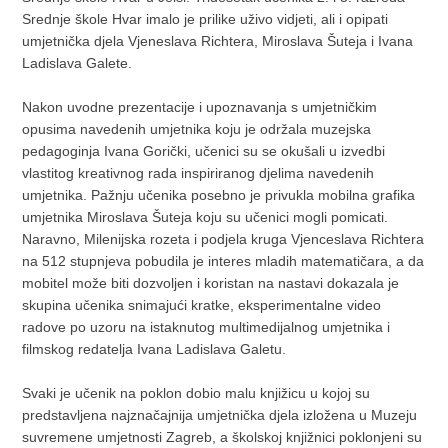
Srednje škole Hvar imalo je prilike uživo vidjeti, ali i opipati
umjetnička djela Vjeneslava Richtera, Miroslava Šuteja i Ivana
Ladislava Galete.
Nakon uvodne prezentacije i upoznavanja s umjetničkim
opusima navedenih umjetnika koju je održala muzejska
pedagoginja Ivana Gorički, učenici su se okušali u izvedbi
vlastitog kreativnog rada inspiriranog djelima navedenih
umjetnika. Pažnju učenika posebno je privukla mobilna grafika
umjetnika Miroslava Šuteja koju su učenici mogli pomicati.
Naravno, Milenijska rozeta i podjela kruga Vjenceslava Richtera
na 512 stupnjeva pobudila je interes mladih matematičara, a da
mobitel može biti dozvoljen i koristan na nastavi dokazala je
skupina učenika snimajući kratke, eksperimentalne video
radove po uzoru na istaknutog multimedijalnog umjetnika i
filmskog redatelja Ivana Ladislava Galetu.
Svaki je učenik na poklon dobio malu knjižicu u kojoj su
predstavljena najznačajnija umjetnička djela izložena u Muzeju
suvremene umjetnosti Zagreb, a školskoj knjižnici poklonjeni su