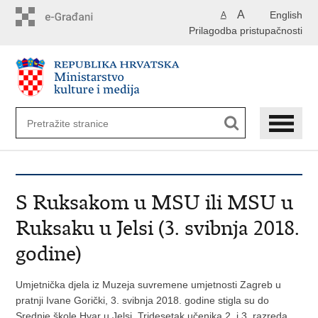
Preskoči
A
English
A
na
Prilagodba pristupačnosti
glavni
sadržaj
S Ruksakom u MSU ili MSU u
Ruksaku u Jelsi (3. svibnja 2018.
godine)
Umjetnička djela iz Muzeja suvremene umjetnosti Zagreb u
pratnji Ivane Gorički, 3. svibnja 2018. godine stigla su do
Srednje škole Hvar u Jelsi. Tridesetak učenika 2. i 3. razreda