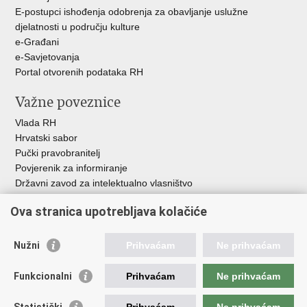
E-postupci ishođenja odobrenja za obavljanje uslužne
djelatnosti u području kulture
e-Građani
e-Savjetovanja
Portal otvorenih podataka RH
Važne poveznice
Vlada RH
Hrvatski sabor
Pučki pravobranitelj
Povjerenik za informiranje
Državni zavod za intelektualno vlasništvo
Agencija za medije
Ova stranica upotrebljava kolačiće
HAKOM
Ostale poveznice
Nužni
Prihvaćam
Ne prihvaćam
Hrvatski restauratorski zavod
Funkcionalni
Prihvaćam
Ne prihvaćam
Hrvatski audiovizualni centar
Zaklada Kultura nova
Statistički
Prihvaćam
Ne prihvaćam