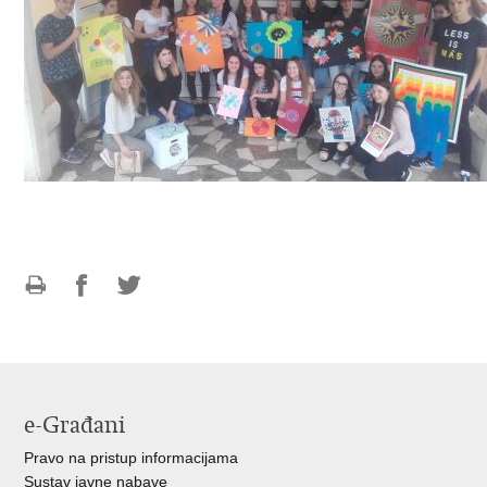
Ispiši
Podijeli
Podijeli
stranicu
na
na
Facebooku
Twitteru
e-Građani
Pravo na pristup informacijama
Sustav javne nabave