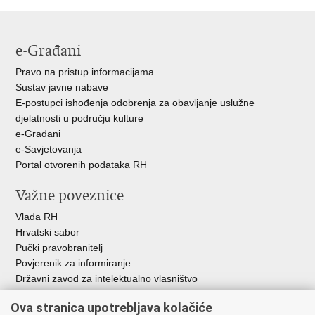
Facebooku
Twitteru
e-Građani
Pravo na pristup informacijama
Sustav javne nabave
E-postupci ishođenja odobrenja za obavljanje uslužne
djelatnosti u području kulture
e-Građani
e-Savjetovanja
Portal otvorenih podataka RH
Važne poveznice
Vlada RH
Hrvatski sabor
Pučki pravobranitelj
Povjerenik za informiranje
Državni zavod za intelektualno vlasništvo
Agencija za medije
Ova stranica upotrebljava kolačiće
HAKOM