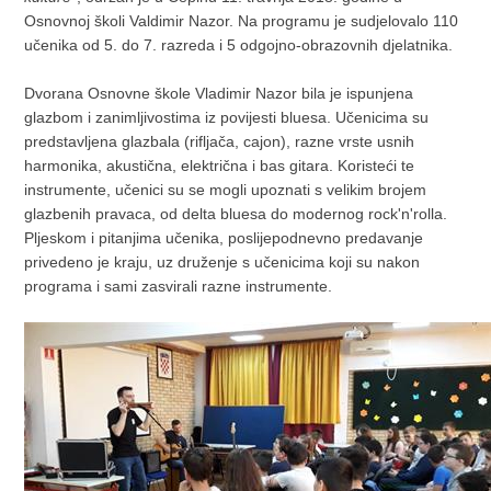
Osnovnoj školi Valdimir Nazor. Na programu je sudjelovalo 110
učenika od 5. do 7. razreda i 5 odgojno-obrazovnih djelatnika.
Dvorana Osnovne škole Vladimir Nazor bila je ispunjena
glazbom i zanimljivostima iz povijesti bluesa. Učenicima su
predstavljena glazbala (rifljača, cajon), razne vrste usnih
harmonika, akustična, električna i bas gitara. Koristeći te
instrumente, učenici su se mogli upoznati s velikim brojem
glazbenih pravaca, od delta bluesa do modernog rock'n'rolla.
Pljeskom i pitanjima učenika, poslijepodnevno predavanje
privedeno je kraju, uz druženje s učenicima koji su nakon
programa i sami zasvirali razne instrumente.