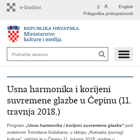
Preskoči
A
English
A
na
Prilagodba pristupačnosti
glavni
sadržaj
Usna harmonika i korijeni
suvremene glazbe u Čepinu (11.
travnja 2018.)
Program
„Usna harmonika i korijeni suvremene glazbe"
pod
vodstvom Tomislava Golubana, u sklopu „
Ruksaka (punog)
kulture
", održan je u Čepinu 11. travnja 2018. godine u