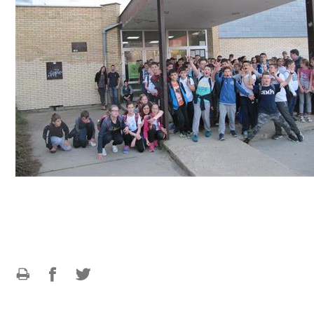
Ispiši
Podijeli
Podijeli
stranicu
na
na