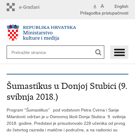
Preskoči
A
English
A
na
Prilagodba pristupačnosti
glavni
sadržaj
Šumastikus u Donjoj Stubici (9.
svibnja 2018.)
Program "
Šumastikus"
pod vodstvom Petra Cvirna i Sanje
Milardović održan je u Osnovnoj školi Donja Stubica 9. svibnja
2018. godine. Predstavi je prisustvovalo 228 učenika od prvog
do četvrtog razreda i matične i područne, a na radionici su