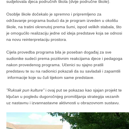
sudjelovala djeca područnih škola (dvije područne škole).
Osoblje škole dočekalo je spremno i pripremljeno za
održavanje programa budući da je program izveden u okolišu
škole, na tratini okrenutoj prema šumi, ispod velikih stabala, što
je omogućilo realizaciju jedne od ideja predstave koja se odnosi
na novu reinterpretaciju prostora.
Cijela provedba programa bila je poseban događaj za sve
sudionike sudeći prema pozitivnim reakcijama djece i pedagoga
nakon provedenog programa. Učenici su sjajno pratili
predstavu te su na radionici pokazali da su savladali i zapamtili
informacije koje su čuli tijekom same predstave.
"Ruksak pun kulture"
i ovaj put se pokazao kao sjajan projekt te
ključan u pogledu dugoročnijeg promišljanja strategija vezanih
uz nastavnu i izvannastavne aktivnosti u obrazovnom sustavu.