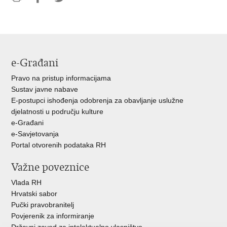
Ispiši
Podijeli
Podijeli
stranicu
na
na
Facebooku
Twitteru
e-Građani
Pravo na pristup informacijama
Sustav javne nabave
E-postupci ishođenja odobrenja za obavljanje uslužne
djelatnosti u području kulture
e-Građani
e-Savjetovanja
Portal otvorenih podataka RH
Važne poveznice
Vlada RH
Hrvatski sabor
Pučki pravobranitelj
Povjerenik za informiranje