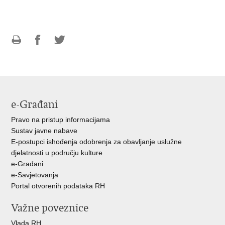
Ispiši
Podijeli
Podijeli
stranicu
na
na
Facebooku
Twitteru
e-Građani
Pravo na pristup informacijama
Sustav javne nabave
E-postupci ishođenja odobrenja za obavljanje uslužne
djelatnosti u području kulture
e-Građani
e-Savjetovanja
Portal otvorenih podataka RH
Važne poveznice
Vlada RH