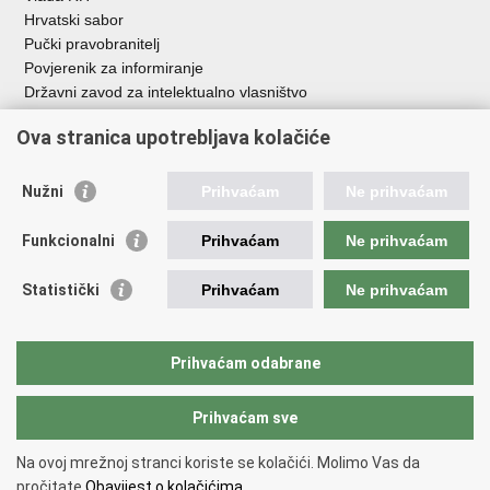
Hrvatski sabor
Pučki pravobranitelj
Povjerenik za informiranje
Državni zavod za intelektualno vlasništvo
Agencija za medije
Ova stranica upotrebljava kolačiće
HAKOM
Ostale poveznice
Nužni
Prihvaćam
Ne prihvaćam
Hrvatski restauratorski zavod
Funkcionalni
Prihvaćam
Ne prihvaćam
Hrvatski audiovizualni centar
Zaklada Kultura nova
Statistički
Prihvaćam
Ne prihvaćam
Creative Europe
Cultural heritage in EU
EU National Institutes for Culture
Prihvaćam odabrane
Međunarodni centar za podvodnu arheologiju u Zadru (MCPA)
Prihvaćam sve
Povratak na vrh
Na ovoj mrežnoj stranci koriste se kolačići. Molimo Vas da
Copyright © 2026 Ministarstvo kulture i medija.
Uvjeti korištenja
.
Izjava o
pročitate
Obavijest o kolačićima.