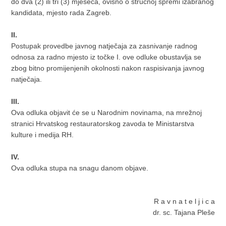
do dva (2) ili tri (3) mjeseca, ovisno o stručnoj spremi izabranog
kandidata, mjesto rada Zagreb.
II.
Postupak provedbe javnog natječaja za zasnivanje radnog
odnosa za radno mjesto iz točke I. ove odluke obustavlja se
zbog bitno promijenjenih okolnosti nakon raspisivanja javnog
natječaja.
III.
Ova odluka objavit će se u Narodnim novinama, na mrežnoj
stranici Hrvatskog restauratorskog zavoda te Ministarstva
kulture i medija RH.
IV.
Ova odluka stupa na snagu danom objave.
R a v n a t e l j i c a
dr. sc. Tajana Pleše