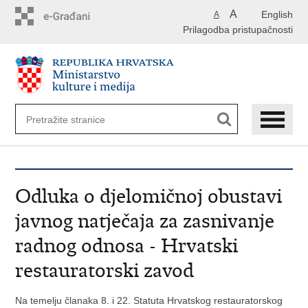
Preskoči
A
English
A
na
Prilagodba pristupačnosti
glavni
sadržaj
Odluka o djelomičnoj obustavi
javnog natječaja za zasnivanje
radnog odnosa - Hrvatski
restauratorski zavod
Na temelju članaka 8. i 22. Statuta Hrvatskog restauratorskog