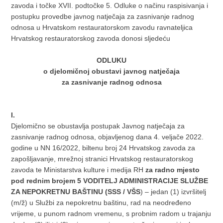
zavoda i točke XVII. podtočke 5. Odluke o načinu raspisivanja i
postupku provedbe javnog natječaja za zasnivanje radnog
odnosa u Hrvatskom restauratorskom zavodu ravnateljica
Hrvatskog restauratorskog zavoda donosi sljedeću
ODLUKU
o djelomičnoj obustavi javnog natječaja
za zasnivanje radnog odnosa
I.
Djelomično se obustavlja postupak Javnog natječaja za
zasnivanje radnog odnosa, objavljenog dana 4. veljače 2022.
godine u NN 16/2022, biltenu broj 24 Hrvatskog zavoda za
zapošljavanje, mrežnoj stranici Hrvatskog restauratorskog
zavoda te Ministarstva kulture i medija RH
za radno mjesto
pod rednim brojem 5 VODITELJ ADMINISTRACIJE SLUŽBE
ZA NEPOKRETNU BAŠTINU (SSS / VŠS
) – jedan (1) izvršitelj
(m/ž) u Službi za nepokretnu baštinu, rad na neodređeno
vrijeme, u punom radnom vremenu, s probnim radom u trajanju