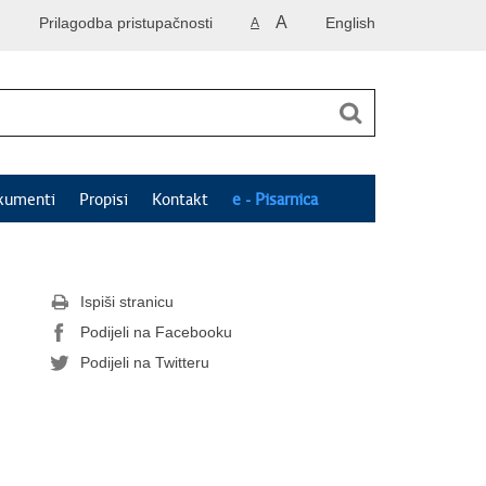
A
Prilagodba pristupačnosti
English
A
kumenti
Propisi
Kontakt
e - Pisarnica
Ispiši stranicu
Podijeli na Facebooku
Podijeli na Twitteru