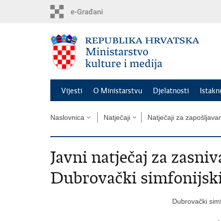
Preskoči
na
glavni
sadržaj
Vijesti
O Ministarstvu
Djelatnosti
Istak
Naslovnica
Natječaji
Natječaji za zapošljava
Javni natječaj za zasni
Dubrovački simfonijski
Dubrovački simf