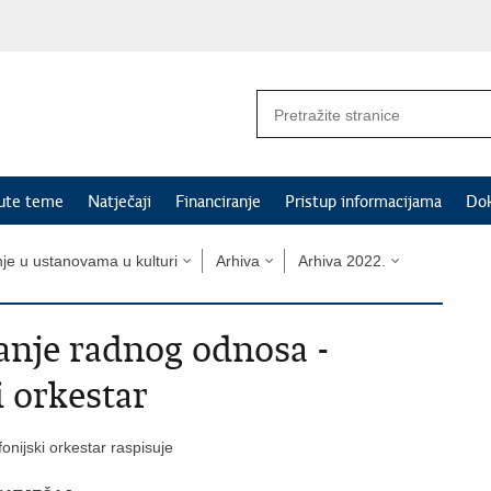
nute teme
Natječaji
Financiranje
Pristup informacijama
Do
nje u ustanovama u kulturi
Arhiva
Arhiva 2022.
vanje radnog odnosa -
 orkestar
onijski orkestar raspisuje