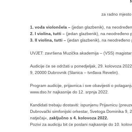
za radno mjesto 
1. vođa violončela –
(jedan glazbenik), na neodređe
2. I violina, tutti –
(jedan glazbenik), na neodređeno 
3. II violina, tutti –
(jedan glazbenik), na neodređeno 
UVJET: završena Muzička akademija – (VSS) magistar
Audicije će se održati u ponedjeljak, 29. kolovoza 202
9, 20000 Dubrovnik (Slanica – tvrđava Revelin).
Program audicije, prijavnica i sve obavijesti o polaganju 
www.dso.hr najkasnije do 12. srpnja 2022.
Kandidati trebaju dostaviti: ispunjenu Prijavnicu (preuz
Dubrovački simfonijski orkestar, Svetoga Dominika 9, 
natječaj«,
zaključno s 4. kolovoza 2022.
Pozivi za audiciju bit će poslani najkasnije do 10. kolo