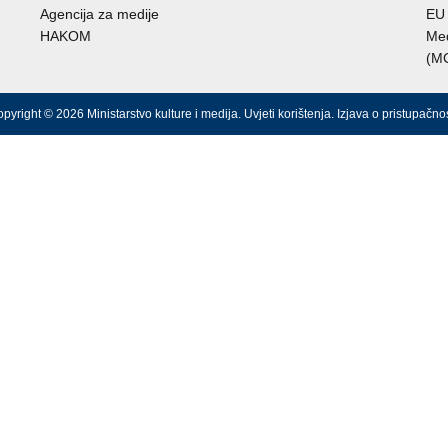
Agencija za medije
EU 
HAKOM
Međ
(M
pyright © 2026 Ministarstvo kulture i medija.
Uvjeti korištenja
.
Izjava o pristupačnos