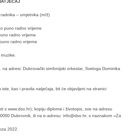
NATJEČAJ
radnika – umjetnika (m/ž)
no puno radno vrijeme
puno radno vrijeme
puno radno vrijeme.
 muzike.
2. na adresi: Dubrovački simfonijski orkestar, Svetoga Dominika
iste, kao i pravila natječaja, bit će objavljeni na stranici
eti s www.dso.hr); kopiju diplome i životopis, sve na adresu
20000 Dubrovnik, ili na e-adresu: info@dso.hr, s naznakom »Za
voza 2022.