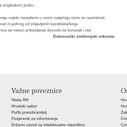
na engleskom jeziku.
vaju uvjete navedene u ovom natječaju neće se razmatrati.
ti ni jednog od prijavljenih kandidata/kinja.
niva se nakon pribavljanja dozvole za boravak i rad.
Dubrovački simfonijski orkestar
Važne poveznice
O
Vlada RH
Hrv
Hrvatski sabor
Hrv
Pučki pravobranitelj
Zak
Povjerenik za informiranje
Cre
Državni zavod za intelektualno vlasništvo
Cul