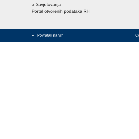
e-Savjetovanja
Portal otvorenih podataka RH
Povratak na vrh
Co