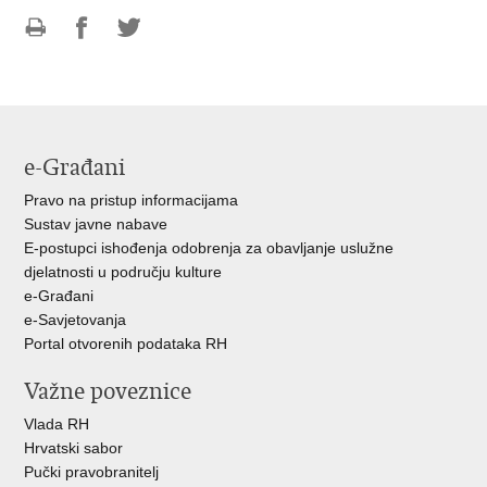
Ispiši
Podijeli
Podijeli
stranicu
na
na
Facebooku
Twitteru
e-Građani
Pravo na pristup informacijama
Sustav javne nabave
E-postupci ishođenja odobrenja za obavljanje uslužne
djelatnosti u području kulture
e-Građani
e-Savjetovanja
Portal otvorenih podataka RH
Važne poveznice
Vlada RH
Hrvatski sabor
Pučki pravobranitelj