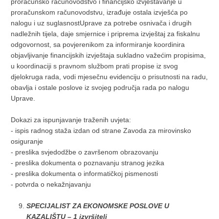
proračunsko računovodstvo i financijsko izvještavanje u
proračunskom računovodstvu, izrađuje ostala izvješća po
nalogu i uz suglasnostUprave za potrebe osnivača i drugih
nadležnih tijela, daje smjernice i priprema izvještaj za fiskalnu
odgovornost, sa povjerenikom za informiranje koordinira
objavljivanje financijskih izvještaja sukladno važećim propisima,
u koordinaciji s pravnom službom prati propise iz svog
djelokruga rada, vodi mjesečnu evidenciju o prisutnosti na radu,
obavlja i ostale poslove iz svojeg područja rada po nalogu
Uprave.
Dokazi za ispunjavanje traženih uvjeta:
- ispis radnog staža izdan od strane Zavoda za mirovinsko
osiguranje
- preslika svjedodžbe o završenom obrazovanju
- preslika dokumenta o poznavanju stranog jezika
- preslika dokumenta o informatičkoj pismenosti
- potvrda o nekažnjavanju
SPECIJALIST ZA EKONOMSKE POSLOVE U
KAZALIŠTU – 1 izvršitelj