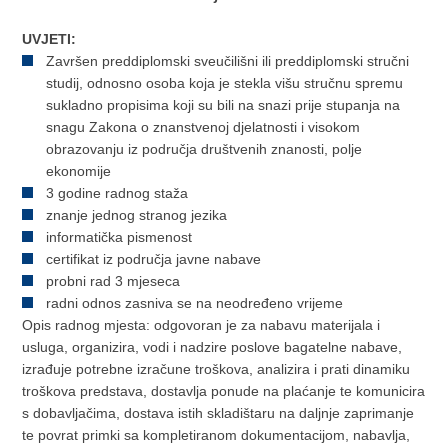
UVJETI:
Završen preddiplomski sveučilišni ili preddiplomski stručni
studij, odnosno osoba koja je stekla višu stručnu spremu
sukladno propisima koji su bili na snazi prije stupanja na
snagu Zakona o znanstvenoj djelatnosti i visokom
obrazovanju iz područja društvenih znanosti, polje
ekonomije
3 godine radnog staža
znanje jednog stranog jezika
informatička pismenost
certifikat iz područja javne nabave
probni rad 3 mjeseca
radni odnos zasniva se na neodređeno vrijeme
Opis radnog mjesta: odgovoran je za nabavu materijala i
usluga, organizira, vodi i nadzire poslove bagatelne nabave,
izrađuje potrebne izračune troškova, analizira i prati dinamiku
troškova predstava, dostavlja ponude na plaćanje te komunicira
s dobavljačima, dostava istih skladištaru na daljnje zaprimanje
te povrat primki sa kompletiranom dokumentacijom, nabavlja,