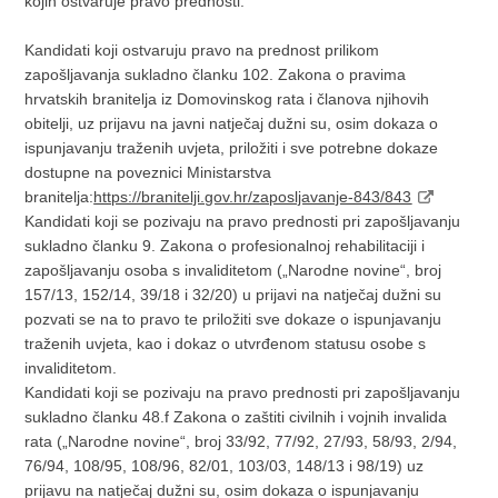
kojih ostvaruje pravo prednosti.
Kandidati koji ostvaruju pravo na prednost prilikom
zapošljavanja sukladno članku 102. Zakona o pravima
hrvatskih branitelja iz Domovinskog rata i članova njihovih
obitelji, uz prijavu na javni natječaj dužni su, osim dokaza o
ispunjavanju traženih uvjeta, priložiti i sve potrebne dokaze
dostupne na poveznici Ministarstva
branitelja:
https://branitelji.gov.hr/zaposljavanje-843/843
Kandidati koji se pozivaju na pravo prednosti pri zapošljavanju
sukladno članku 9. Zakona o profesionalnoj rehabilitaciji i
zapošljavanju osoba s invaliditetom („Narodne novine“, broj
157/13, 152/14, 39/18 i 32/20) u prijavi na natječaj dužni su
pozvati se na to pravo te priložiti sve dokaze o ispunjavanju
traženih uvjeta, kao i dokaz o utvrđenom statusu osobe s
invaliditetom.
Kandidati koji se pozivaju na pravo prednosti pri zapošljavanju
sukladno članku 48.f Zakona o zaštiti civilnih i vojnih invalida
rata („Narodne novine“, broj 33/92, 77/92, 27/93, 58/93, 2/94,
76/94, 108/95, 108/96, 82/01, 103/03, 148/13 i 98/19) uz
prijavu na natječaj dužni su, osim dokaza o ispunjavanju