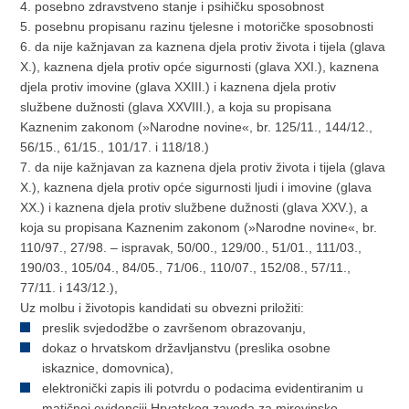
4. posebno zdravstveno stanje i psihičku sposobnost
5. posebnu propisanu razinu tjelesne i motoričke sposobnosti
6. da nije kažnjavan za kaznena djela protiv života i tijela (glava
X.), kaznena djela protiv opće sigurnosti (glava XXI.), kaznena
djela protiv imovine (glava XXIII.) i kaznena djela protiv
službene dužnosti (glava XXVIII.), a koja su propisana
Kaznenim zakonom (»Narodne novine«, br. 125/11., 144/12.,
56/15., 61/15., 101/17. i 118/18.)
7. da nije kažnjavan za kaznena djela protiv života i tijela (glava
X.), kaznena djela protiv opće sigurnosti ljudi i imovine (glava
XX.) i kaznena djela protiv službene dužnosti (glava XXV.), a
koja su propisana Kaznenim zakonom (»Narodne novine«, br.
110/97., 27/98. – ispravak, 50/00., 129/00., 51/01., 111/03.,
190/03., 105/04., 84/05., 71/06., 110/07., 152/08., 57/11.,
77/11. i 143/12.),
Uz molbu i životopis kandidati su obvezni priložiti:
preslik svjedodžbe o završenom obrazovanju,
dokaz o hrvatskom državljanstvu (preslika osobne
iskaznice, domovnica),
elektronički zapis ili potvrdu o podacima evidentiranim u
matičnoj evidenciji Hrvatskog zavoda za mirovinsko