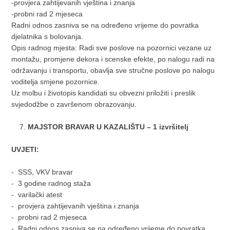
-provjera zahtijevanih vještina i znanja
-probni rad 2 mjeseca
Radni odnos zasniva se na određeno vrijeme do povratka
djelatnika s bolovanja.
Opis radnog mjesta: Radi sve poslove na pozornici vezane uz
montažu, promjene dekora i scenske efekte, po nalogu radi na
održavanju i transportu, obavlja sve stručne poslove po nalogu
voditelja smjene pozornice.
Uz molbu i životopis kandidati su obvezni priložiti i preslik
svjedodžbe o završenom obrazovanju.
MAJSTOR BRAVAR U KAZALIŠTU – 1 izvršitelj
UVJETI:
- SSS, VKV bravar
- 3 godine radnog staža
- varilački atest
- provjera zahtijevanih vještina i znanja
- probni rad 2 mjeseca
- Radni odnos zasniva se na određeno vrijeme do povratka