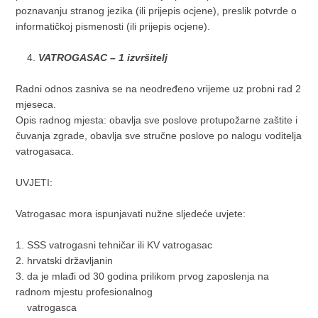
poznavanju stranog jezika (ili prijepis ocjene), preslik potvrde o
informatičkoj pismenosti (ili prijepis ocjene).
VATROGASAC
– 1 izvršitelj
Radni odnos zasniva se na neodređeno vrijeme uz probni rad 2
mjeseca.
Opis radnog mjesta: obavlja sve poslove protupožarne zaštite i
čuvanja zgrade, obavlja sve stručne poslove po nalogu voditelja
vatrogasaca.
UVJETI:
Vatrogasac mora ispunjavati nužne sljedeće uvjete:
1. SSS vatrogasni tehničar ili KV vatrogasac
2. hrvatski državljanin
3. da je mlađi od 30 godina prilikom prvog zaposlenja na
radnom mjestu profesionalnog
vatrogasca