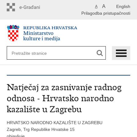
Preskoči
A
English
A
na
Prilagodba pristupačnosti
glavni
sadržaj
Natječaj za zasnivanje radnog
odnosa - Hrvatsko narodno
kazalište u Zagrebu
HRVATSKO NARODNO KAZALIŠTE U ZAGREBU
Zagreb, Trg Republike Hrvatske 15
objavljuje