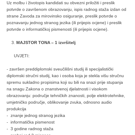
Uz molbu i životopis kandidati su obvezni priložiti i preslik
potvrde o završenom obrazovanju, ispis radnog staža izdan od
strane Zavoda za mirovinsko osiguranje, preslik potvrde o
poznavanju jednog stranog jezika (ili prijepis ocjene) i preslik
potvrde o informatičkoj pismenosti (ili prijepis ocjene).
MAJSTOR TONA – 1 izvršitelj
UVJETI:
- završen preddiplomski sveučilišni studij ili specijalistički
diplomski stručni studij, kao i osoba koja je stekla višu stručnu
spremu sukladno propisima koji su bili na snazi prije stupanja
na snagu Zakona o znanstvenoj djelatnosti i visokom
obrazovanju: područje tehničkih znanosti, polje elektrotehnike,
umjetničko područje, oblikovanje zvuka, odnosno audio
produkcija
- znanje jednog stranog jezika
- informatička pismenost
- 3 godine radnog staža