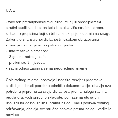
UVJETI:
- završen preddiplomski sveučilišni studij ili preddiplomski
stručni studij kao i osoba koja je stekla višu stručnu spremu
sukladno propisima koji su bili na snazi prije stupanja na snagu
Zakona o znanstvenoj djelatnosti i visokom obrazovanju
- znanje najmanje jednog stranog jezika
- informatička pismenost
- 3 godine radnog staža
- probni rad 3 mjeseca
- radni odnos zasniva se na neodređeno vrijeme
Opis radnog mjesta: postavlja i nadzire rasvjetu predstava,
sudjeluje u izradi potrebne tehničke dokumentacije, obavlja svu
potrebnu pripremu za svoju djelatnost, prema nalogu radi na
regulatoru, vodi priručno skladište, pomaže na utovaru i
istovaru na gostovanjima, prema nalogu radi i poslove ostalog
održavanja, obavlja sve stručne poslove prema nalogu voditelja
rasvjete.