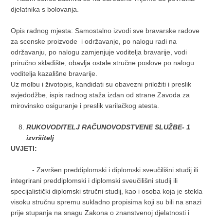
djelatnika s bolovanja.
Opis radnog mjesta: Samostalno izvodi sve bravarske radove
za scenske proizvode i održavanje, po nalogu radi na
održavanju, po nalogu zamjenjuje voditelja bravarije, vodi
priručno skladište, obavlja ostale stručne poslove po nalogu
voditelja kazališne bravarije.
Uz molbu i životopis, kandidati su obavezni priložiti i preslik
svjedodžbe, ispis radnog staža izdan od strane Zavoda za
mirovinsko osiguranje i preslik varilačkog atesta.
RUKOVODITELJ RAČUNOVODSTVENE SLUŽBE- 1
izvršitelj
UVJETI:
- Završen preddiplomski i diplomski sveučilišni studij ili
integrirani preddiplomski i diplomski sveučilišni studij ili
specijalistički diplomski stručni studij, kao i osoba koja je stekla
visoku stručnu spremu sukladno propisima koji su bili na snazi
prije stupanja na snagu Zakona o znanstvenoj djelatnosti i