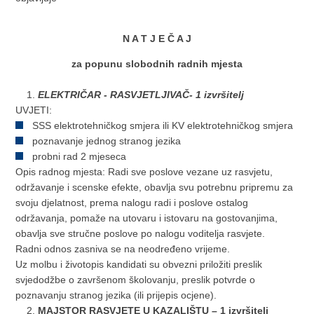
N A T J E Č A J
za popunu slobodnih radnih mjesta
ELEKTRIČAR - RASVJETLJIVAČ- 1 izvršitelj
UVJETI:
SSS elektrotehničkog smjera ili KV elektrotehničkog smjera
poznavanje jednog stranog jezika
probni rad 2 mjeseca
Opis radnog mjesta: Radi sve poslove vezane uz rasvjetu,
održavanje i scenske efekte, obavlja svu potrebnu pripremu za
svoju djelatnost, prema nalogu radi i poslove ostalog
održavanja, pomaže na utovaru i istovaru na gostovanjima,
obavlja sve stručne poslove po nalogu voditelja rasvjete.
Radni odnos zasniva se na neodređeno vrijeme.
Uz molbu i životopis kandidati su obvezni priložiti preslik
svjedodžbe o završenom školovanju, preslik potvrde o
poznavanju stranog jezika (ili prijepis ocjene).
MAJSTOR RASVJETE U KAZALIŠTU – 1 izvršitelj