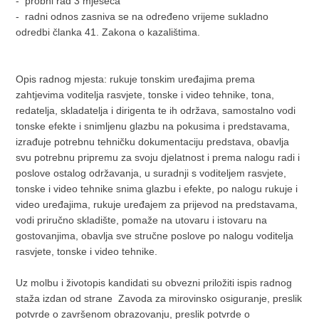
- probni rad 3 mjeseca
- radni odnos zasniva se na određeno vrijeme sukladno
odredbi članka 41. Zakona o kazalištima.
Opis radnog mjesta: rukuje tonskim uređajima prema
zahtjevima voditelja rasvjete, tonske i video tehnike, tona,
redatelja, skladatelja i dirigenta te ih održava, samostalno vodi
tonske efekte i snimljenu glazbu na pokusima i predstavama,
izrađuje potrebnu tehničku dokumentaciju predstava, obavlja
svu potrebnu pripremu za svoju djelatnost i prema nalogu radi i
poslove ostalog održavanja, u suradnji s voditeljem rasvjete,
tonske i video tehnike snima glazbu i efekte, po nalogu rukuje i
video uređajima, rukuje uređajem za prijevod na predstavama,
vodi priručno skladište, pomaže na utovaru i istovaru na
gostovanjima, obavlja sve stručne poslove po nalogu voditelja
rasvjete, tonske i video tehnike.
Uz molbu i životopis kandidati su obvezni priložiti ispis radnog
staža izdan od strane Zavoda za mirovinsko osiguranje, preslik
potvrde o završenom obrazovanju, preslik potvrde o