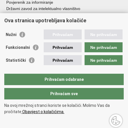
Povjerenik za informiranje
Državni zavod za intelektualno vlasništvo
Agencija za medije
Ova stranica upotrebljava kolačiće
HAKOM
Ostale poveznice
Nužni
Prihvaćam
Ne prihvaćam
Hrvatski restauratorski zavod
Funkcionalni
Prihvaćam
Ne prihvaćam
Hrvatski audiovizualni centar
Zaklada Kultura nova
Statistički
Prihvaćam
Ne prihvaćam
Creative Europe
Cultural heritage in EU
EU National Institutes for Culture
Prihvaćam odabrane
Međunarodni centar za podvodnu arheologiju u Zadru (MCPA)
Prihvaćam sve
Povratak na vrh
Na ovoj mrežnoj stranci koriste se kolačići. Molimo Vas da
Copyright © 2026 Ministarstvo kulture i medija.
Uvjeti korištenja
.
Izjava o
pročitate
Obavijest o kolačićima.
pristupačnosti
.