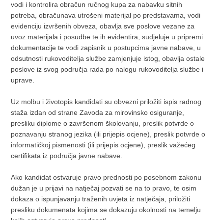
vodi i kontrolira obračun ručnog kupa za nabavku sitnih
potreba, obračunava utrošeni materijal po predstavama, vodi
evidenciju izvršenih obveza, obavlja sve poslove vezane za
uvoz materijala i posudbe te ih evidentira, sudjeluje u pripremi
dokumentacije te vodi zapisnik u postupcima javne nabave, u
odsutnosti rukovoditelja službe zamjenjuje istog, obavlja ostale
poslove iz svog područja rada po nalogu rukovoditelja službe i
uprave.
Uz molbu i životopis kandidati su obvezni priložiti ispis radnog
staža izdan od strane Zavoda za mirovinsko osiguranje,
presliku diplome o završenom školovanju, preslik potvrde o
poznavanju stranog jezika (ili prijepis ocjene), preslik potvrde o
informatičkoj pismenosti (ili prijepis ocjene), preslik važećeg
certifikata iz područja javne nabave.
Ako kandidat ostvaruje pravo prednosti po posebnom zakonu
dužan je u prijavi na natječaj pozvati se na to pravo, te osim
dokaza o ispunjavanju traženih uvjeta iz natječaja, priložiti
presliku dokumenata kojima se dokazuju okolnosti na temelju