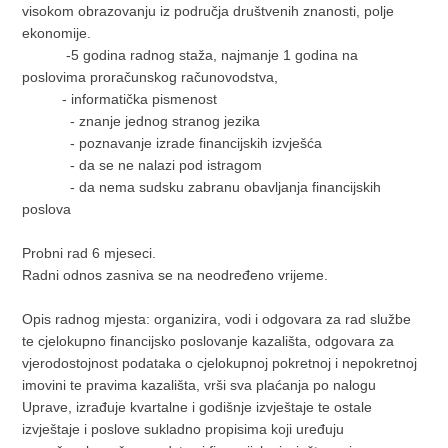
visokom obrazovanju iz područja društvenih znanosti, polje
ekonomije.
-5 godina radnog staža, najmanje 1 godina na
poslovima proračunskog računovodstva,
- informatička pismenost
- znanje jednog stranog jezika
- poznavanje izrade financijskih izvješća
- da se ne nalazi pod istragom
- da nema sudsku zabranu obavljanja financijskih
poslova
Probni rad 6 mjeseci.
Radni odnos zasniva se na neodređeno vrijeme.
Opis radnog mjesta: organizira, vodi i odgovara za rad službe
te cjelokupno financijsko poslovanje kazališta, odgovara za
vjerodostojnost podataka o cjelokupnoj pokretnoj i nepokretnoj
imovini te pravima kazališta, vrši sva plaćanja po nalogu
Uprave, izrađuje kvartalne i godišnje izvještaje te ostale
izvještaje i poslove sukladno propisima koji uređuju