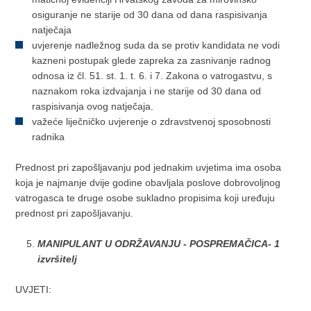
osiguranje ne starije od 30 dana od dana raspisivanja
natječaja
uvjerenje nadležnog suda da se protiv kandidata ne vodi
kazneni postupak glede zapreka za zasnivanje radnog
odnosa iz čl. 51. st. 1. t. 6. i 7. Zakona o vatrogastvu, s
naznakom roka izdvajanja i ne starije od 30 dana od
raspisivanja ovog natječaja.
važeće liječničko uvjerenje o zdravstvenoj sposobnosti
radnika
Prednost pri zapošljavanju pod jednakim uvjetima ima osoba
koja je najmanje dvije godine obavljala poslove dobrovoljnog
vatrogasca te druge osobe sukladno propisima koji uređuju
prednost pri zapošljavanju.
MANIPULANT U ODRŽAVANJU - POSPREMAČICA- 1
izvršitelj
UVJETI: