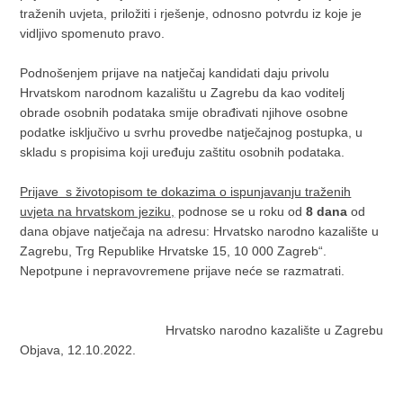
traženih uvjeta, priložiti i rješenje, odnosno potvrdu iz koje je
vidljivo spomenuto pravo.
Podnošenjem prijave na natječaj kandidati daju privolu
Hrvatskom narodnom kazalištu u Zagrebu da kao voditelj
obrade osobnih podataka smije obrađivati njihove osobne
podatke isključivo u svrhu provedbe natječajnog postupka, u
skladu s propisima koji uređuju zaštitu osobnih podataka.
Prijave s životopisom te dokazima o ispunjavanju traženih
uvjeta na hrvatskom jeziku,
podnose se u roku od
8 dana
od
dana objave natječaja na adresu: Hrvatsko narodno kazalište u
Zagrebu, Trg Republike Hrvatske 15, 10 000 Zagreb“.
Nepotpune i nepravovremene prijave neće se razmatrati.
Hrvatsko narodno kazalište u Zagrebu
Objava, 12.10.2022.