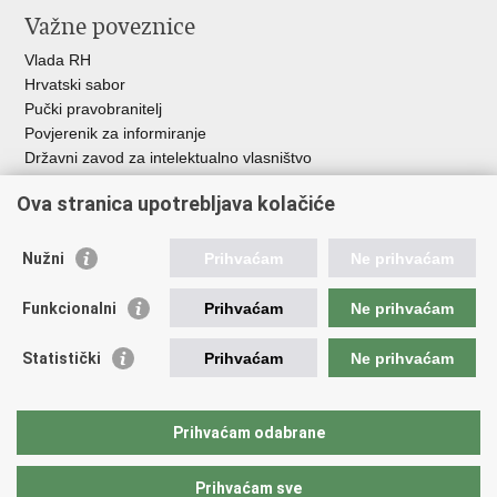
Važne poveznice
Vlada RH
Hrvatski sabor
Pučki pravobranitelj
Povjerenik za informiranje
Državni zavod za intelektualno vlasništvo
Agencija za medije
Ova stranica upotrebljava kolačiće
HAKOM
Ostale poveznice
Nužni
Prihvaćam
Ne prihvaćam
Hrvatski restauratorski zavod
Funkcionalni
Prihvaćam
Ne prihvaćam
Hrvatski audiovizualni centar
Zaklada Kultura nova
Statistički
Prihvaćam
Ne prihvaćam
Creative Europe
Cultural heritage in EU
EU National Institutes for Culture
Prihvaćam odabrane
Međunarodni centar za podvodnu arheologiju u Zadru (MCPA)
Prihvaćam sve