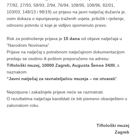
77/92, 27/93, 58/93, 2/94, 76/94, 108/95, 108/96, 82/01,
103/03, 148/13 i 98/19) uz prijavu na javni natječaj dužan/a je,
osim dokaza o ispunjavanju traženih uvjeta, priložiti i rješenje,
odnosno potvrdu iz koje je vidljivo spomenuto pravo.
Rok za podnošenje prijava je
15 dana
od objave natječaja u
“Narodnim Novinama”.
Prijave na natječaj s potrebnom natječajnom dokumentacijom
predaju se osobno ili poštom preporučeno na adresu:
Tiflološki muzej, 10000 Zagreb, Augusta Šenoe 34/III
, s
naznakom
“Javni natječaj za ravnatelja/icu muzeja – ne otvarati
”.
Nepotpune i zakašnjele prijave neće se razmatrati.
O rezultatima natječaja kandidati će biti pismeno obaviješteni u
zakonskom roku.
Tiflološki muzej
Zagreb