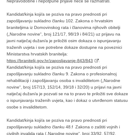
Nepravodobne i nepotpune prijave neće se razmatrati.
Kandidat/kinja koji/a se poziva na pravo prednosti pri
zapošljavanju sukladno članku 102. Zakona o hrvatskim
braniteljima iz Domovinskog rata i članovima njihovih obitelji
(„Narodne novine“, broj 121/17, 98/19 i 84/21) uz prijavu na
javni natječaj dužan/a je priložiti osim dokaza o ispunjavanju
traženih uvjeta i sve potrebne dokaze dostupne na poveznici
Ministarstva hrvatskih branitelja:
https://branitelji.gov.hr/zaposljavanje-843/843
.
Kandidat/kinja koji/a se poziva na pravo prednosti pri
zapošljavanju sukladno članku 9. Zakona o profesionalnoj
rehabilitaciji i zapošljavanju osoba s invaliditetom („Narodne
novine“, broj 157/13, 152/14, 39/18 i 32/20) u prijavi na javni
natječaj dužan/a je pozvati se na to pravo te priložiti sve dokaze
o ispunjavanju traženih uvjeta, kao i dokaz o utvrđenom statusu
osobe s invaliditetom.
Kandidat/kinja koji/a se poziva na pravo prednosti pri
zapošljavanju sukladno članku 48.f Zakona o zaštiti vojnih i
civilnih invalida rata („Narodne novine“, broj 33/92, 57/92,