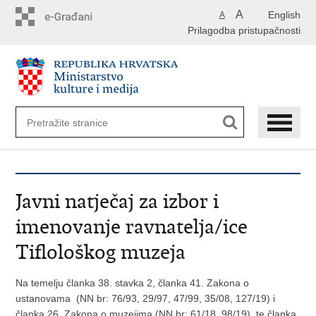
Preskoči
A
English
A
na
Prilagodba pristupačnosti
glavni
sadržaj
Javni natječaj za izbor i
imenovanje ravnatelja/ice
Tiflološkog muzeja
Na temelju članka 38. stavka 2, članka 41. Zakona o
ustanovama (NN br: 76/93, 29/97, 47/99, 35/08, 127/19) i
članka 26. Zakona o muzejima (NN br: 61/18, 98/19), te članka