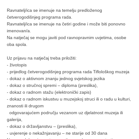
Ravnatelj/ica se imenuje na temelju predloženog
četverogodišnjeg programa rada.
Ravnatelj/ica se imenuje na četiri godine i može biti ponovno
imenovan/a.
Na natječaj se mogu javiti pod ravnopravnim uvjetima, osobe
oba spola.
Uz prijavu na natječaj treba priložiti:
- životopis
- prijedlog četverogodišnjeg programa rada Tiflološkog muzeja
- dokaz o aktivnom znanju jednog svjetskog jezika
- dokaz o stručnoj spremi – diploma (preslika),
- dokaz o radnom stažu (elektronički zapis)
- dokaz o radnom iskustvu u muzejskoj struci ili o radu u kulturi,
znanosti ili drugom
odgovarajućem području vezanom uz djelatnost muzeja ili
galerija,
- dokaz o državljanstvu – (preslika),
- uvjerenje o nekažnjavanju – ne starije od 30 dana