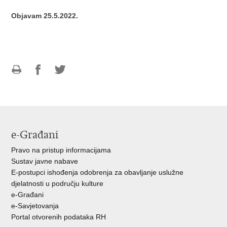
Objavam 25.5.2022.
Ispiši
Podijeli
Podijeli
stranicu
na
na
Facebooku
Twitteru
e-Građani
Pravo na pristup informacijama
Sustav javne nabave
E-postupci ishođenja odobrenja za obavljanje uslužne
djelatnosti u području kulture
e-Građani
e-Savjetovanja
Portal otvorenih podataka RH