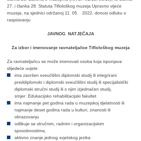
27. i članka 28. Statuta Tiflološkog muzeja Upravno vijeće
muzeja, na sjednici održanoj 11. 05. 2022. donosi odluku o
raspisivanju
JAVNOG NATJEČAJA
Za izbor i imenovanje ravnatelja/ice Tiflološkog muzeja
Za ravnatelja/icu se može imenovati osoba koja ispunjava
slijedeće uvjete:
ima završen sveučilišni diplomski studij ili integrirani
preddiplomski i diplomski sveučilišni studij ili specijalistički
diplomski stručni studij ili s njim izjednačen studij,
smjer: Edukacijsko rehabilitacijski fakultet
ima najmanje pet godina rada u muzejskoj djelatnosti ili
najmanje deset godina rada u kulturi, znanosti ili
obrazovanju
odlikuje se stručnim, radnim i organizacijskim
sposobnostima,
aktivno znanje jednog svjetskog jezika.