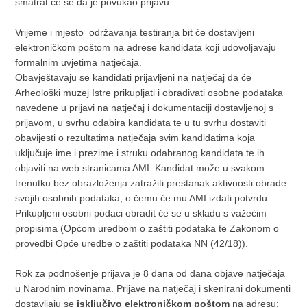
smatrat će se da je povukao prijavu.
Vrijeme i mjesto održavanja testiranja bit će dostavljeni
elektroničkom poštom na adrese kandidata koji udovoljavaju
formalnim uvjetima natječaja.
Obavještavaju se kandidati prijavljeni na natječaj da će
Arheološki muzej Istre prikupljati i obrađivati osobne podataka
navedene u prijavi na natječaj i dokumentaciji dostavljenoj s
prijavom, u svrhu odabira kandidata te u tu svrhu dostaviti
obavijesti o rezultatima natječaja svim kandidatima koja
uključuje ime i prezime i struku odabranog kandidata te ih
objaviti na web stranicama AMI. Kandidat može u svakom
trenutku bez obrazloženja zatražiti prestanak aktivnosti obrade
svojih osobnih podataka, o čemu će mu AMI izdati potvrdu.
Prikupljeni osobni podaci obradit će se u skladu s važećim
propisima (Općom uredbom o zaštiti podataka te Zakonom o
provedbi Opće uredbe o zaštiti podataka NN (42/18)).
Rok za podnošenje prijava je 8 dana od dana objave natječaja
u Narodnim novinama. Prijave na natječaj i skenirani dokumenti
dostavljaju se
isključivo elektroničkom poštom
na adresu: