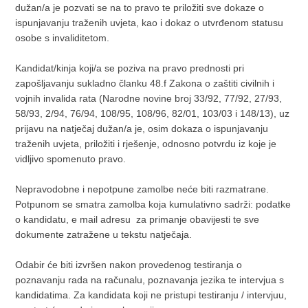
dužan/a je pozvati se na to pravo te priložiti sve dokaze o
ispunjavanju traženih uvjeta, kao i dokaz o utvrđenom statusu
osobe s invaliditetom.
Kandidat/kinja koji/a se poziva na pravo prednosti pri
zapošljavanju sukladno članku 48.f Zakona o zaštiti civilnih i
vojnih invalida rata (Narodne novine broj 33/92, 77/92, 27/93,
58/93, 2/94, 76/94, 108/95, 108/96, 82/01, 103/03 i 148/13), uz
prijavu na natječaj dužan/a je, osim dokaza o ispunjavanju
traženih uvjeta, priložiti i rješenje, odnosno potvrdu iz koje je
vidljivo spomenuto pravo.
Nepravodobne i nepotpune zamolbe neće biti razmatrane.
Potpunom se smatra zamolba koja kumulativno sadrži: podatke
o kandidatu, e mail adresu za primanje obavijesti te sve
dokumente zatražene u tekstu natječaja.
Odabir će biti izvršen nakon provedenog testiranja o
poznavanju rada na računalu, poznavanja jezika te intervjua s
kandidatima. Za kandidata koji ne pristupi testiranju / intervjuu,