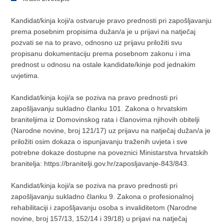
Kandidat/kinja koji/a ostvaruje pravo prednosti pri zapošljavanju
prema posebnim propisima dužan/a je u prijavi na natječaj
pozvati se na to pravo, odnosno uz prijavu priložiti svu
propisanu dokumentaciju prema posebnom zakonu i ima
prednost u odnosu na ostale kandidate/kinje pod jednakim
uvjetima.
Kandidat/kinja koji/a se poziva na pravo prednosti pri
zapošljavanju sukladno članku 101. Zakona o hrvatskim
braniteljima iz Domovinskog rata i članovima njihovih obitelji
(Narodne novine, broj 121/17) uz prijavu na natječaj dužan/a je
priložiti osim dokaza o ispunjavanju traženih uvjeta i sve
potrebne dokaze dostupne na poveznici Ministarstva hrvatskih
branitelja: https://branitelji.gov.hr/zaposljavanje-843/843.
Kandidat/kinja koji/a se poziva na pravo prednosti pri
zapošljavanju sukladno članku 9. Zakona o profesionalnoj
rehabilitaciji i zapošljavanju osoba s invaliditetom (Narodne
novine, broj 157/13, 152/14 i 39/18) u prijavi na natječaj