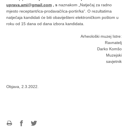
uprava.ami@gmail.com
, s
naznakom „Natječaj za radno
mjesto receptant/ica-prodavač/ica-portir/ka“. O rezultatima
natječaja kandidati će biti obaviješteni elektroničkom poštom u
roku od 15 dana od dana izbora kandidata.
Arheološki muzej Istre:
Ravnatelj
Darko Komšo
Muzejski
savjetnik
Objava, 2.3.2022.