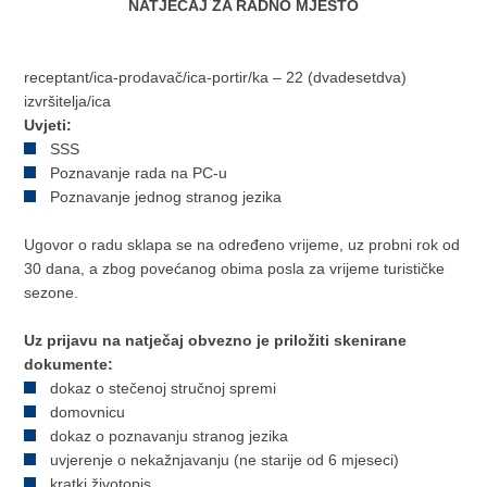
NATJEČAJ ZA RADNO MJESTO
receptant/ica-prodavač/ica-portir/ka – 22 (dvadesetdva)
izvršitelja/ica
Uvjeti:
SSS
Poznavanje rada na PC-u
Poznavanje jednog stranog jezika
Ugovor o radu sklapa se na određeno vrijeme, uz probni rok od
30 dana, a zbog povećanog obima posla za vrijeme turističke
sezone.
Uz prijavu na natječaj obvezno je priložiti skenirane
dokumente:
dokaz o stečenoj stručnoj spremi
domovnicu
dokaz o poznavanju stranog jezika
uvjerenje o nekažnjavanju (ne starije od 6 mjeseci)
kratki životopis