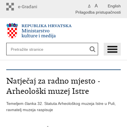
Preskoči
A
English
A
na
Prilagodba pristupačnosti
glavni
sadržaj
Natječaj za radno mjesto -
Arheološki muzej Istre
Temeljem članka 32. Statuta Arheološkog muzeja Istre u Puli,
ravnatelj muzeja raspisuje