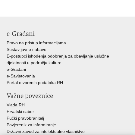
Ispiši
Podijeli
Podijeli
stranicu
na
na
Facebooku
Twitteru
e-Građani
Pravo na pristup informacijama
Sustav javne nabave
E-postupci ishođenja odobrenja za obavljanje uslužne
djelatnosti u području kulture
e-Građani
e-Savjetovanja
Portal otvorenih podataka RH
Važne poveznice
Vlada RH
Hrvatski sabor
Pučki pravobranitelj
Povjerenik za informiranje
Državni zavod za intelektualno vlasništvo