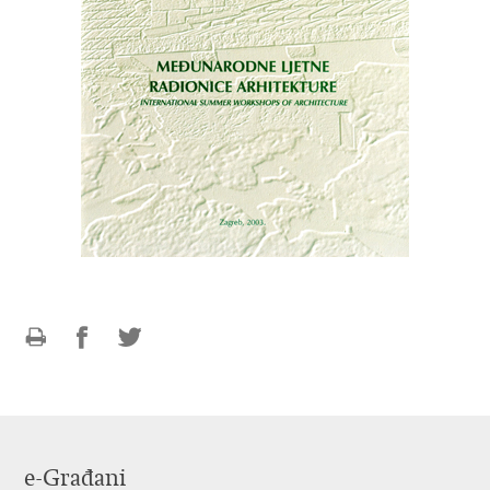
Ispiši
Podijeli
Podijeli
stranicu
na
na
Facebooku
Twitteru
e-Građani