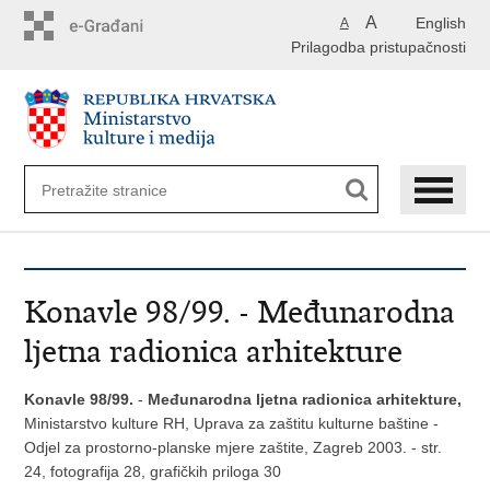
Preskoči
A
English
A
na
Prilagodba pristupačnosti
glavni
sadržaj
Konavle 98/99. - Međunarodna
ljetna radionica arhitekture
Konavle 98/99.
-
Međunarodna ljetna radionica arhitekture
,
Ministarstvo kulture RH, Uprava za zaštitu kulturne baštine -
Odjel za prostorno-planske mjere zaštite, Zagreb 2003. - str.
24, fotografija 28, grafičkih priloga 30