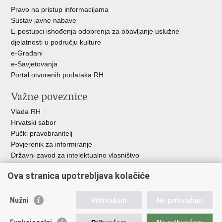
Pravo na pristup informacijama
Sustav javne nabave
E-postupci ishođenja odobrenja za obavljanje uslužne
djelatnosti u području kulture
e-Građani
e-Savjetovanja
Portal otvorenih podataka RH
Važne poveznice
Vlada RH
Hrvatski sabor
Pučki pravobranitelj
Povjerenik za informiranje
Državni zavod za intelektualno vlasništvo
Agencija za medije
Ova stranica upotrebljava kolačiće
HAKOM
Ostale poveznice
Nužni
Prihvaćam
Ne prihvaćam
Hrvatski restauratorski zavod