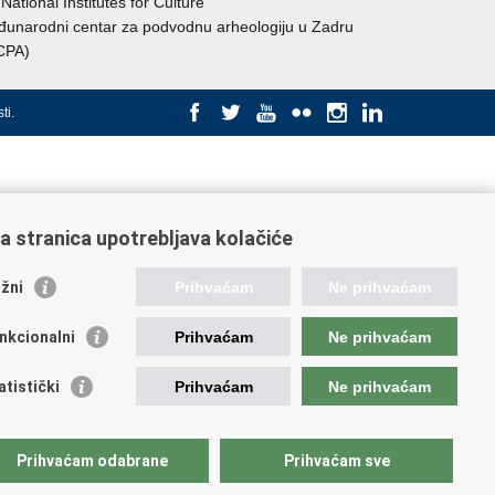
National Institutes for Culture
unarodni centar za podvodnu arheologiju u Zadru
CPA)
ti
.
a stranica upotrebljava kolačiće
žni
Prihvaćam
Ne prihvaćam
nkcionalni
Prihvaćam
Ne prihvaćam
atistički
Prihvaćam
Ne prihvaćam
Prihvaćam odabrane
Prihvaćam sve