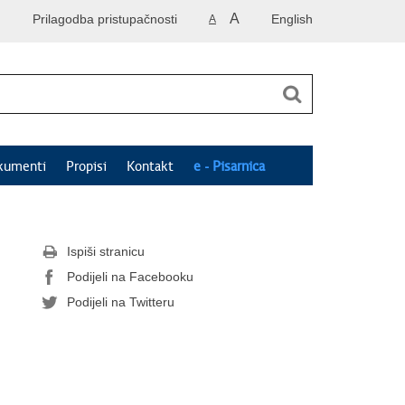
A
Prilagodba pristupačnosti
English
A
kumenti
Propisi
Kontakt
e - Pisarnica
Ispiši stranicu
Podijeli na Facebooku
Podijeli na Twitteru