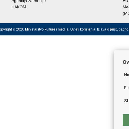
Agencija za medije
EU 
HAKOM
Međ
(M
pyright © 2026 Ministarstvo kulture i medija.
Uvjeti korištenja
.
Izjava o pristupačnos
Ov
Nu
Fu
St