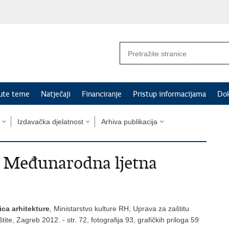
nute teme
Natječaji
Financiranje
Pristup informacijama
Do
Izdavačka djelatnost
Arhiva publikacija
 - Međunarodna ljetna
ca arhitekture
, Ministarstvo kulture RH, Uprava za zaštitu
ite, Zagreb 2012. - str. 72, fotografija 93, grafičkih priloga 59