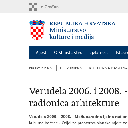
Preskoči
na
glavni
sadržaj
Vijesti
O Ministarstvu
Djelatnosti
Istak
Naslovnica
EU kultura
KULTURNA BAŠTINA
Verudela 2006. i 2008.
radionica arhitekture
Verudela 2006. i 2008.
-
Međunarodna ljetna radioni
kulturne baštine - Odjel za prostorno-planske mjere zašt