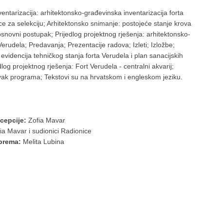
ntarizacija: arhitektonsko-građevinska inventarizacija forta
nice za selekciju; Arhitektonsko snimanje: postojeće stanje krova
osnovni postupak; Prijedlog projektnog rješenja: arhitektonsko-
 Verudela; Predavanja; Prezentacije radova; Izleti; Izložbe;
 evidencija tehničkog stanja forta Verudela i plan sanacijskih
edlog projektnog rješenja: Fort Verudela - centralni akvarij;
avak programa; Tekstovi su na hrvatskom i engleskom jeziku.
cepcije:
Zofia Mavar
ia Mavar i sudionici Radionice
prema:
Melita Lubina