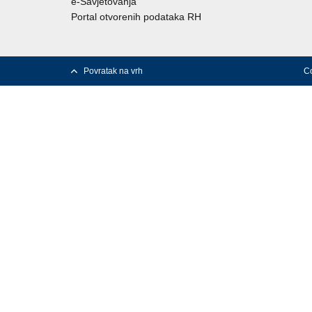
e-Savjetovanja
Portal otvorenih podataka RH
Povratak na vrh
Co