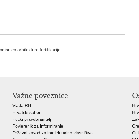
onica arhitekture fortifikacija
Važne poveznice
O
Vlada RH
Hrv
Hrvatski sabor
Hrv
Pučki pravobranitelj
Zak
Povjerenik za informiranje
Cre
Državni zavod za intelektualno vlasništvo
Cul