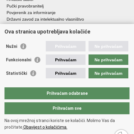
Pučki pravobranitelj
Povjerenik za informiranje
Državni zavod za intelektualno vlasništvo
Agencija za medije
Ova stranica upotrebljava kolačiće
HAKOM
Ostale poveznice
Nužni
Prihvaćam
Ne prihvaćam
Hrvatski restauratorski zavod
Funkcionalni
Prihvaćam
Ne prihvaćam
Hrvatski audiovizualni centar
Zaklada Kultura nova
Statistički
Prihvaćam
Ne prihvaćam
Creative Europe
Cultural heritage in EU
EU National Institutes for Culture
Prihvaćam odabrane
Međunarodni centar za podvodnu arheologiju u Zadru (MCPA)
Prihvaćam sve
Povratak na vrh
Na ovoj mrežnoj stranci koriste se kolačići. Molimo Vas da
Copyright © 2026 Ministarstvo kulture i medija.
Uvjeti korištenja
.
Izjava o
pročitate
Obavijest o kolačićima.
pristupačnosti
.