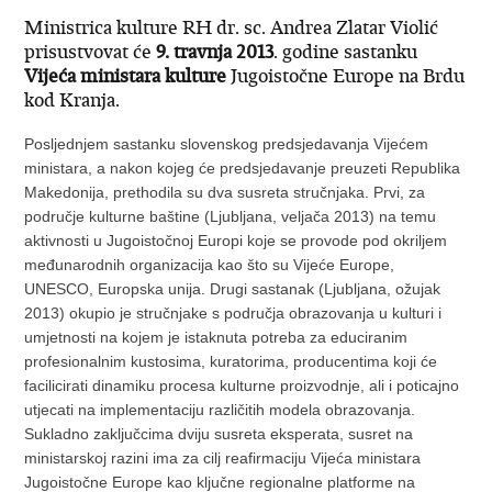
Ministrica kulture RH dr. sc. Andrea Zlatar Violić
prisustvovat će
9. travnja 2013
. godine sastanku
Vijeća ministara kulture
Jugoistočne Europe na Brdu
kod Kranja.
Posljednjem sastanku slovenskog predsjedavanja Vijećem
ministara, a nakon kojeg će predsjedavanje preuzeti Republika
Makedonija, prethodila su dva susreta stručnjaka. Prvi, za
područje kulturne baštine (Ljubljana, veljača 2013) na temu
aktivnosti u Jugoistočnoj Europi koje se provode pod okriljem
međunarodnih organizacija kao što su Vijeće Europe,
UNESCO, Europska unija. Drugi sastanak (Ljubljana, ožujak
2013) okupio je stručnjake s područja obrazovanja u kulturi i
umjetnosti na kojem je istaknuta potreba za educiranim
profesionalnim kustosima, kuratorima, producentima koji će
facilicirati dinamiku procesa kulturne proizvodnje, ali i poticajno
utjecati na implementaciju različitih modela obrazovanja.
Sukladno zaključcima dviju susreta eksperata, susret na
ministarskoj razini ima za cilj reafirmaciju Vijeća ministara
Jugoistočne Europe kao ključne regionalne platforme na