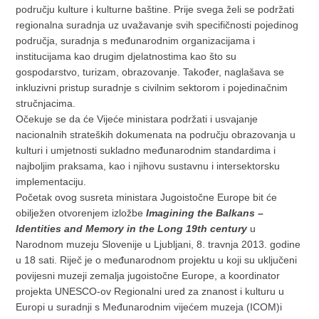
području kulture i kulturne baštine. Prije svega želi se podržati
regionalna suradnja uz uvažavanje svih specifičnosti pojedinog
područja, suradnja s međunarodnim organizacijama i
institucijama kao drugim djelatnostima kao što su
gospodarstvo, turizam, obrazovanje. Također, naglašava se
inkluzivni pristup suradnje s civilnim sektorom i pojedinačnim
stručnjacima.
Očekuje se da će Vijeće ministara podržati i usvajanje
nacionalnih strateških dokumenata na području obrazovanja u
kulturi i umjetnosti sukladno međunarodnim standardima i
najboljim praksama, kao i njihovu sustavnu i intersektorsku
implementaciju.
Početak ovog susreta ministara Jugoistočne Europe bit će
obilježen otvorenjem izložbe
Imagining the Balkans –
Identities and Memory in the Long 19th century
u
Narodnom muzeju Slovenije u Ljubljani, 8. travnja 2013. godine
u 18 sati. Riječ je o međunarodnom projektu u koji su uključeni
povijesni muzeji zemalja jugoistočne Europe, a koordinator
projekta UNESCO-ov Regionalni ured za znanost i kulturu u
Europi u suradnji s Međunarodnim vijećem muzeja (ICOM)i