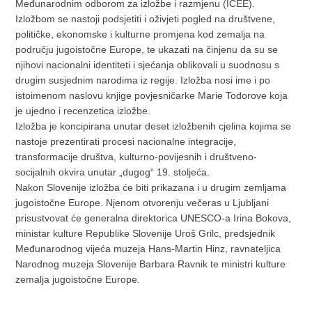
Međunarodnim odborom za izložbe i razmjenu (ICEE).
Izložbom se nastoji podsjetiti i oživjeti pogled na društvene,
političke, ekonomske i kulturne promjena kod zemalja na
području jugoistočne Europe, te ukazati na činjenu da su se
njihovi nacionalni identiteti i sjećanja oblikovali u suodnosu s
drugim susjednim narodima iz regije. Izložba nosi ime i po
istoimenom naslovu knjige povjesničarke Marie Todorove koja
je ujedno i recenzetica izložbe.
Izložba je koncipirana unutar deset izložbenih cjelina kojima se
nastoje prezentirati procesi nacionalne integracije,
transformacije društva, kulturno-povijesnih i društveno-
socijalnih okvira unutar „dugog“ 19. stoljeća.
Nakon Slovenije izložba će biti prikazana i u drugim zemljama
jugoistočne Europe. Njenom otvorenju večeras u Ljubljani
prisustvovat će generalna direktorica UNESCO-a Irina Bokova,
ministar kulture Republike Slovenije Uroš Grilc, predsjednik
Međunarodnog vijeća muzeja Hans-Martin Hinz, ravnateljica
Narodnog muzeja Slovenije Barbara Ravnik te ministri kulture
zemalja jugoistočne Europe.