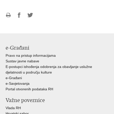
Ispiši
Podijeli
Podijeli
stranicu
na
na
Facebooku
Twitteru
e-Građani
Pravo na pristup informacijama
Sustav javne nabave
E-postupci ishođenja odobrenja za obavljanje uslužne
djelatnosti u području kulture
e-Građani
e-Savjetovanja
Portal otvorenih podataka RH
Važne poveznice
Vlada RH
Hrvatski sabor