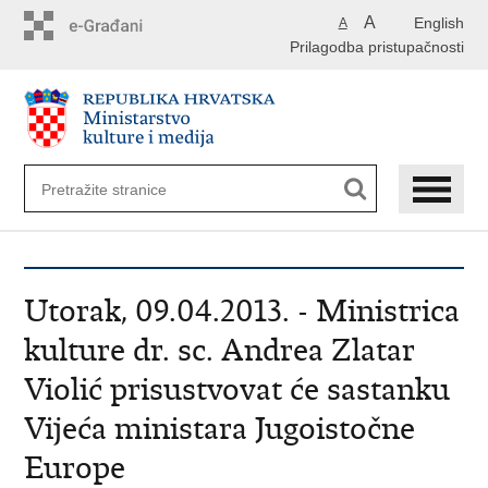
Preskoči
A
English
A
na
Prilagodba pristupačnosti
glavni
sadržaj
Utorak, 09.04.2013. - Ministrica
kulture dr. sc. Andrea Zlatar
Violić prisustvovat će sastanku
Vijeća ministara Jugoistočne
Europe