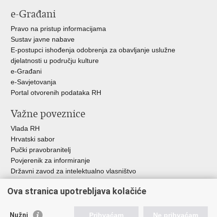
e-Građani
Pravo na pristup informacijama
Sustav javne nabave
E-postupci ishođenja odobrenja za obavljanje uslužne
djelatnosti u području kulture
e-Građani
e-Savjetovanja
Portal otvorenih podataka RH
Važne poveznice
Vlada RH
Hrvatski sabor
Pučki pravobranitelj
Povjerenik za informiranje
Državni zavod za intelektualno vlasništvo
Agencija za medije
Ova stranica upotrebljava kolačiće
HAKOM
Ostale poveznice
Nužni
Prihvaćam
Ne prihvaćam