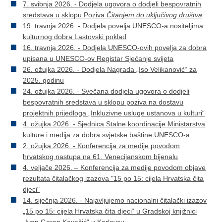
7. svibnja 2026. - Dodjela ugovora o dodjeli bespovratnih
sredstava u sklopu Poziva
Čitanjem do uključivog društva
19. travnja 2026. - Dodjela povelja UNESCO-a nositeljima
kulturnog dobra Lastovski poklad
16. travnja 2026. - Dodjela UNESCO-ovih povelja za dobra
upisana u UNESCO-ov Registar Sjećanje svijeta
26. ožujka 2026. - Dodjela Nagrada „Iso Velikanović“ za
2025. godinu
24. ožujka 2026. - Svečana dodjela ugovora o dodjeli
bespovratnih sredstava u sklopu poziva na dostavu
projektnih prijedloga „Inkluzivne usluge ustanova u kulturi“
​4. ožujka 2026. - Sjednica Stalne koordinacije Ministarstva
kulture i medija za dobra svjetske baštine UNESCO-a
2. ožujka 2026. - Konferencija za medije povodom
hrvatskog nastupa na 61. Venecijanskom bijenalu
4. veljače 2026. – Konferencija za medije povodom objave
rezultata čitalačkog izazova "15 po 15: cijela Hrvatska čita
djeci"
14. siječnja 2026. - Najavljujemo nacionalni čitalački izazov
„15 po 15: cijela Hrvatska čita djeci“ u Gradskoj knjižnici
„Ivan Goran Kovačić“ u Karlovcu