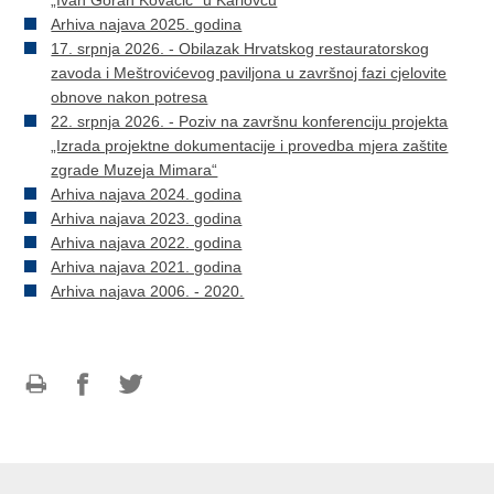
Arhiva najava 2025. godina
17. srpnja 2026. - Obilazak Hrvatskog restauratorskog
zavoda i Meštrovićevog paviljona u završnoj fazi cjelovite
obnove nakon potresa
​22. srpnja 2026. - Poziv na završnu konferenciju projekta
„Izrada projektne dokumentacije i provedba mjera zaštite
zgrade Muzeja Mimara“
Arhiva najava 2024. godina
Arhiva najava 2023. godina
Arhiva najava 2022. godina
Arhiva najava 2021. godina
Arhiva najava 2006. - 2020.
Ispiši
Podijeli
Podijeli
stranicu
na
na
Facebooku
Twitteru