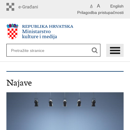
Preskoči
A
English
A
na
Prilagodba pristupačnosti
glavni
sadržaj
Najave