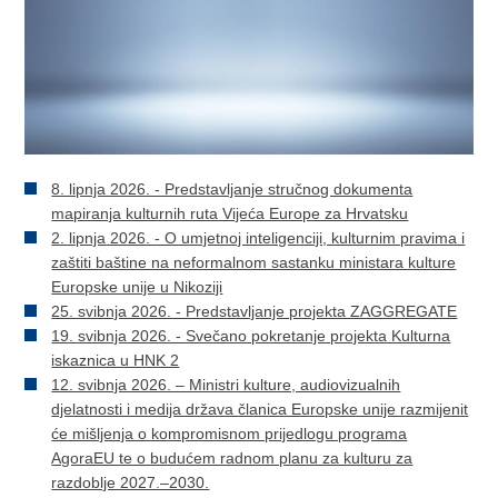
8. lipnja 2026. - Predstavljanje stručnog dokumenta
mapiranja kulturnih ruta Vijeća Europe za Hrvatsku
2. lipnja 2026. - O umjetnoj inteligenciji, kulturnim pravima i
zaštiti baštine na neformalnom sastanku ministara kulture
Europske unije u Nikoziji
25. svibnja 2026. - Predstavljanje projekta ZAGGREGATE
19. svibnja 2026. - Svečano pokretanje projekta Kulturna
iskaznica u HNK 2
12. svibnja 2026. – Ministri kulture, audiovizualnih
djelatnosti i medija država članica Europske unije razmijenit
će mišljenja o kompromisnom prijedlogu programa
AgoraEU te o budućem radnom planu za kulturu za
razdoblje 2027.–2030.