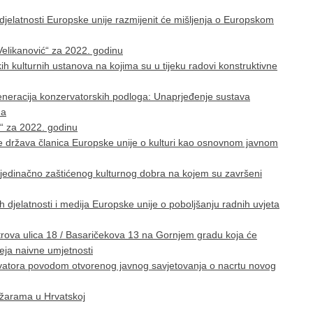
h djelatnosti Europske unije razmijenit će mišljenja o Europskom
elikanović“ za 2022. godinu
kih kulturnih ustanova na kojima su u tijeku radovi konstruktivne
generacija konzervatorskih podloga: Unaprjeđenje sustava
ma
r“ za 2022. godinu
re država članica Europske unije o kulturi kao osnovnom javnom
pojedinačno zaštićenog kulturnog dobra na kojem su završeni
h djelatnosti i medija Europske unije o poboljšanju radnih uvjeta
rova ulica 18 / Basaričekova 13 na Gornjem gradu koja će
eja naivne umjetnosti
zervatora povodom otvorenog javnog savjetovanja o nacrtu novog
jižarama u Hrvatskoj