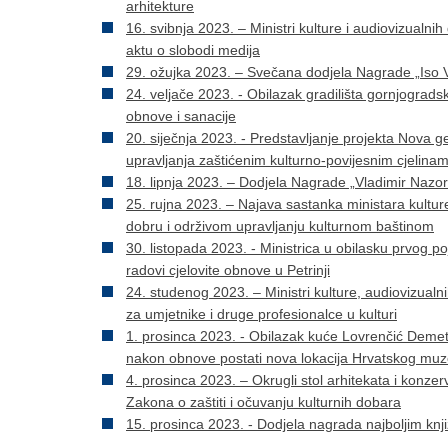
arhitekture
16. svibnja 2023. – Ministri kulture i audiovizualni
aktu o slobodi medija
29. ožujka 2023. – Svečana dodjela Nagrade „Iso V
24. veljače 2023. - Obilazak gradilišta gornjograds
obnove i sanacije
20. siječnja 2023. - Predstavljanje projekta Nova 
upravljanja zaštićenim kulturno-povijesnim cjelina
18. lipnja 2023. – Dodjela Nagrade „Vladimir Nazo
​25. rujna 2023. – Najava sastanka ministara kultu
dobru i održivom upravljanju kulturnom baštinom
30. listopada 2023. - Ministrica u obilasku prvog 
radovi cjelovite obnove u Petrinji
24. studenog 2023. – Ministri kulture, audiovizualni
za umjetnike i druge profesionalce u kulturi
1. prosinca 2023. - Obilazak kuće Lovrenčić Demet
nakon obnove postati nova lokacija Hrvatskog muz
4. prosinca 2023. – Okrugli stol arhitekata i kon
Zakona o zaštiti i očuvanju kulturnih dobara
​15. prosinca 2023. - Dodjela nagrada najboljim kn