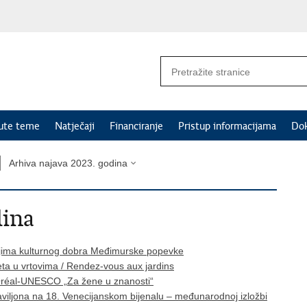
nute teme
Natječaji
Financiranje
Pristup informacijama
Do
Arhiva najava 2023. godina
dina
eljima kulturnog dobra Međimurske popevke
ta u vrtovima / Rendez-vous aux jardins
L'Oréal-UNESCO „Za žene u znanosti“
aviljona na 18. Venecijanskom bijenalu – međunarodnoj izložbi