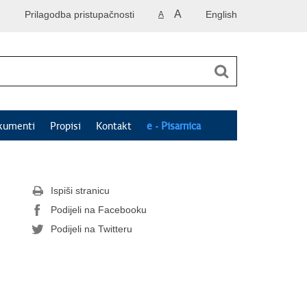
A
Prilagodba pristupačnosti
English
A
kumenti
Propisi
Kontakt
e - Pisarnica
Ispiši stranicu
Podijeli na Facebooku
Podijeli na Twitteru