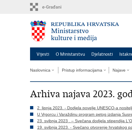
Preskoči
na
glavni
sadržaj
Vijesti
O Ministarstvu
Djelatnosti
Istak
Naslovnica
Pristup informacijama
Najave
Arhiva najava 2023. go
2. lipnja 2023. - Dodjela povelje UNESCO-a nosit
U Vrgorcu i Varaždinu program petog izdanja Susre
23. svibnja 2023 . – Svečana dodjela stipendija 
19. svibnja 2023. - Svečano otvorenje hrvatskog p