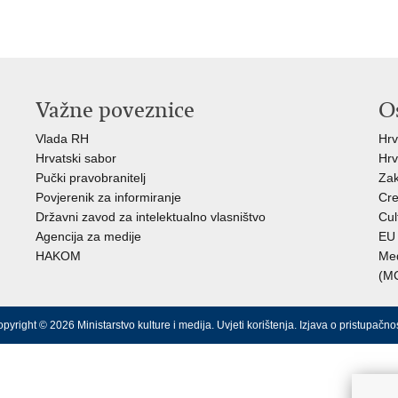
Važne poveznice
O
Vlada RH
Hrv
Hrvatski sabor
Hrv
Pučki pravobranitelj
Zak
Povjerenik za informiranje
Cre
Državni zavod za intelektualno vlasništvo
Cul
Agencija za medije
EU 
HAKOM
Međ
(M
pyright © 2026 Ministarstvo kulture i medija.
Uvjeti korištenja
.
Izjava o pristupačnos