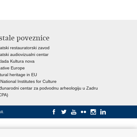
stale poveznice
atski restauratorski zavod
atski audiovizualni centar
lada Kultura nova
ative Europe
tural heritage in EU
National Institutes for Culture
unarodni centar za podvodnu arheologiju u Zadru
CPA)
ti
.