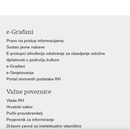
Ispiši
Podijeli
Podijeli
stranicu
na
na
Facebooku
Twitteru
e-Građani
Pravo na pristup informacijama
Sustav javne nabave
E-postupci ishođenja odobrenja za obavljanje uslužne
djelatnosti u području kulture
e-Građani
e-Savjetovanja
Portal otvorenih podataka RH
Važne poveznice
Vlada RH
Hrvatski sabor
Pučki pravobranitelj
Povjerenik za informiranje
Državni zavod za intelektualno vlasništvo