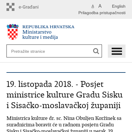
Preskoči
A
English
A
na
Prilagodba pristupačnosti
glavni
sadržaj
19. listopada 2018. - Posjet
ministrice kulture Gradu Sisku
i Sisačko-moslavačkoj županiji
Ministrica kulture dr. sc. Nina Obuljen Koržinek sa
suradnicima boravit će u radnom posjetu Gradu
Sisku i Sisačko-moslavačkoj županiji u petak, 19.