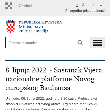
Preskoči
A
English
A
na
Prilagodba pristupačnosti
glavni
sadržaj
​8. lipnja 2022. - Sastanak Vijeća
nacionalne platforme Novog
europskog Bauhausa
U srijedu, 08. lipnja 2022. godine u 9:30 sati u Profesorskoj
čitaonici Hrvatskog državnog arhiva, Trg Marka Marulića 21.,
održat će se sastanak Vijeća nacionalne platforme Novog