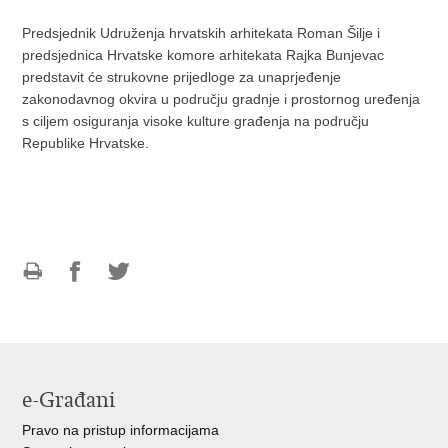
Predsjednik Udruženja hrvatskih arhitekata Roman Šilje i
predsjednica Hrvatske komore arhitekata Rajka Bunjevac
predstavit će strukovne prijedloge za unaprjeđenje
zakonodavnog okvira u području gradnje i prostornog uređenja
s ciljem osiguranja visoke kulture građenja na području
Republike Hrvatske.
Ispiši
Podijeli
Podijeli
stranicu
na
na
Facebooku
Twitteru
e-Građani
Pravo na pristup informacijama