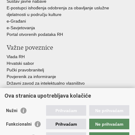
Sustav javne nabave
E-postupci ishođenja odobrenja za obavljanje uslužne
djelatnosti u području kulture
e-Građani
e-Savjetovanja
Portal otvorenih podataka RH
Važne poveznice
Vlada RH
Hrvatski sabor
Pučki pravobranitelj
Povjerenik za informiranje
Državni zavod za intelektualno vlasništvo
Agencija za medije
Ova stranica upotrebljava kolačiće
HAKOM
Ostale poveznice
Nužni
Prihvaćam
Ne prihvaćam
Hrvatski restauratorski zavod
Funkcionalni
Prihvaćam
Ne prihvaćam
Hrvatski audiovizualni centar
Zaklada Kultura nova