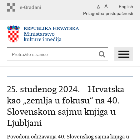
Preskoči
A
English
A
na
Prilagodba pristupačnosti
glavni
sadržaj
25. studenog 2024. - Hrvatska
kao „zemlja u fokusu“ na 40.
Slovenskom sajmu knjiga u
Ljubljani
Povodom održavanja 40. Slovenskog sajma knjiga u