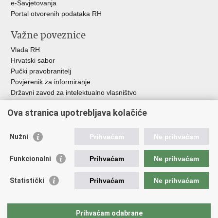
e-Savjetovanja
Portal otvorenih podataka RH
Važne poveznice
Vlada RH
Hrvatski sabor
Pučki pravobranitelj
Povjerenik za informiranje
Državni zavod za intelektualno vlasništvo
Agencija za medije
Ova stranica upotrebljava kolačiće
HAKOM
Ostale poveznice
Nužni
Prihvaćam
Ne prihvaćam
Hrvatski restauratorski zavod
Funkcionalni
Prihvaćam
Ne prihvaćam
Hrvatski audiovizualni centar
Zaklada Kultura nova
Statistički
Prihvaćam
Ne prihvaćam
Creative Europe
Cultural heritage in EU
EU National Institutes for Culture
Prihvaćam odabrane
Međunarodni centar za podvodnu arheologiju u Zadru (MCPA)