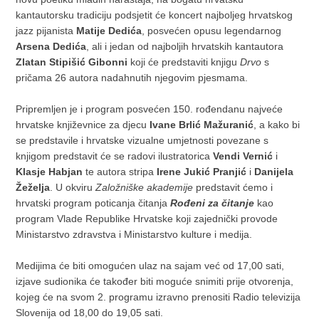
kantautorsku tradiciju podsjetit će koncert najboljeg hrvatskog
jazz pijanista
Matije Dedića
, posvećen opusu legendarnog
Arsena Dedića
, ali i jedan od najboljih hrvatskih kantautora
Zlatan Stipišić Gibonni
koji će predstaviti knjigu
Drvo
s
pričama 26 autora nadahnutih njegovim pjesmama.
Pripremljen je i program posvećen 150. rođendanu najveće
hrvatske književnice za djecu
Ivane Brlić Mažuranić
, a kako bi
se predstavile i hrvatske vizualne umjetnosti povezane s
knjigom predstavit će se radovi ilustratorica
Vendi
Vernić
i
Klasje Habjan
te autora stripa
Irene Jukić Pranjić
i
Danijela
Žeželja
. U okviru
Založniške
akademije
predstavit ćemo i
hrvatski program poticanja čitanja
Rođeni za čitanje
kao
program Vlade Republike Hrvatske koji zajednički provode
Ministarstvo zdravstva i Ministarstvo kulture i medija.
Medijima će biti omogućen ulaz na sajam već od 17,00 sati,
izjave sudionika će također biti moguće snimiti prije otvorenja,
kojeg će na svom 2. programu izravno prenositi Radio televizija
Slovenija od 18,00 do 19,05 sati.