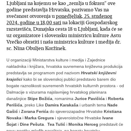
Ljubljani na kojemu se kao „zemlja u fokusu“ ove
godine predstavlja Hrvatska, pozivamo Vas na
svečanost otvorenja u
ponedjeljak, 25. studenog
2024. godine u 18,00 sati
na lokaciji Gospodarskog
razstavišća, Dunajska cesta 18 u Ljubljani, kada će se
uz organizatore i slovensku ministricu kulture Astu
Vrečko obratiti i naša ministrica kulture i medija dr.
sc. Nina Obuljen Koržinek.
U organizaciji Ministarstva kulture i medija i Zajednice
nakladnika i knjižara, hrvatska suvremena književna produkcija
predstavlja se programom pod nazivom
Hrvatski književni
krajolici
kako bi se slovenskoj publici predstavio barem dio
bogate raznolikosti suvremenih hrvatskih kulturnih prostora - od
Dalmacije s vizurama najslavnijeg hrvatskog planinara
današnjice
Stipe Božića
, romanima
Jurice Pavičića
i
Roberta
Perišića
, preko Like
Damira Karakaša
i urbanih tema
Nade
Gašić
i
Zorana Ferića
do sjeverozapadne Hrvatske
Kristiana
Novaka
i
Marka Gregura
i sjeveroistočne Hrvatske
Ivane
Šojat
i
Dine Pešuta
.
Tea Tulić
i
Monika Herceg
predstavit će
novu poetiku mlađih naraštaja, na bogatu hrvatsku