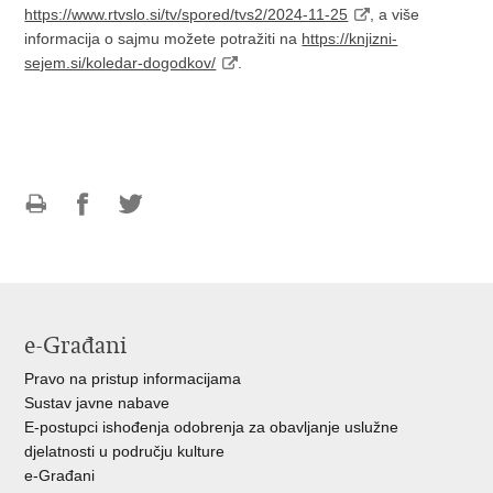
https://www.rtvslo.si/tv/spored/tvs2/2024-11-25
, a više
informacija o sajmu možete potražiti na
https://knjizni-
sejem.si/koledar-dogodkov/
.
Ispiši
Podijeli
Podijeli
stranicu
na
na
Facebooku
Twitteru
e-Građani
Pravo na pristup informacijama
Sustav javne nabave
E-postupci ishođenja odobrenja za obavljanje uslužne
djelatnosti u području kulture
e-Građani