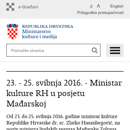
Preskoči
A
English
A
na
Prilagodba pristupačnosti
glavni
sadržaj
23. - 25. svibnja 2016. - Ministar
kulture RH u posjetu
Mađarskoj
Od 23. do 25. svibnja 2016. godine ministar kulture
Republike Hrvatske dr. sc. Zlatko Hasanbegović, na
poziv ministra ljudskih resursa Mađarske Zoltana