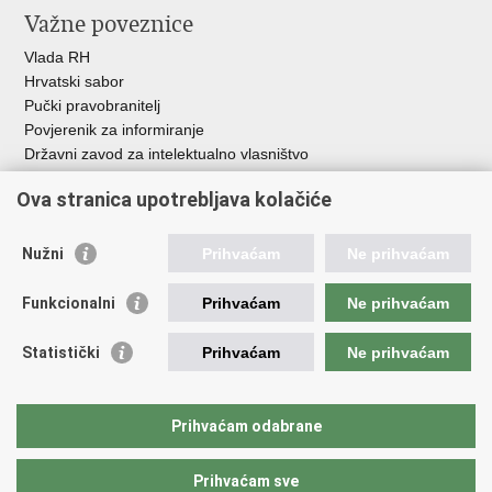
Važne poveznice
Vlada RH
Hrvatski sabor
Pučki pravobranitelj
Povjerenik za informiranje
Državni zavod za intelektualno vlasništvo
Agencija za medije
Ova stranica upotrebljava kolačiće
HAKOM
Ostale poveznice
Nužni
Prihvaćam
Ne prihvaćam
Hrvatski restauratorski zavod
Funkcionalni
Prihvaćam
Ne prihvaćam
Hrvatski audiovizualni centar
Zaklada Kultura nova
Statistički
Prihvaćam
Ne prihvaćam
Creative Europe
Cultural heritage in EU
EU National Institutes for Culture
Prihvaćam odabrane
Međunarodni centar za podvodnu arheologiju u Zadru (MCPA)
Prihvaćam sve