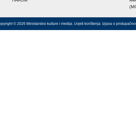
HAKOM
Međ
(M
pyright © 2026 Ministarstvo kulture i medija.
Uvjeti korištenja
.
Izjava o pristupačnos