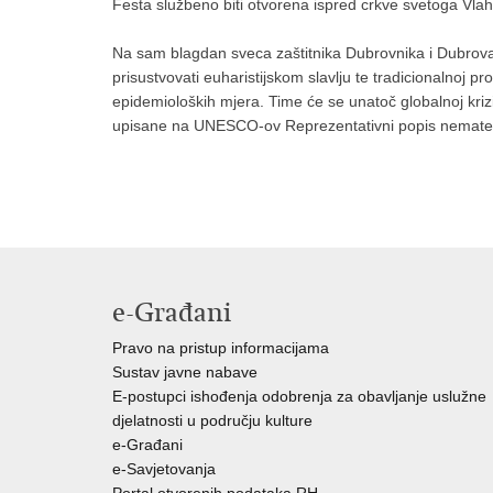
Festa službeno biti otvorena ispred crkve svetoga Vlah
Na sam blagdan sveca zaštitnika Dubrovnika i Dubrovačk
prisustvovati euharistijskom slavlju te tradicionalnoj p
epidemioloških mjera. Time će se unatoč globalnoj krizi 
upisane na UNESCO-ov Reprezentativni popis nemateri
e-Građani
Pravo na pristup informacijama
Sustav javne nabave
E-postupci ishođenja odobrenja za obavljanje uslužne
djelatnosti u području kulture
e-Građani
e-Savjetovanja