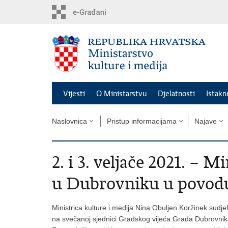
Preskoči
na
glavni
sadržaj
Vijesti
O Ministarstvu
Djelatnosti
Istak
Naslovnica
Pristup informacijama
Najave
2. i 3. veljače 2021. – 
u Dubrovniku u povodu
Ministrica kulture i medija Nina Obuljen Koržinek sudj
na svečanoj sjednici Gradskog vijeća Grada Dubrovnik