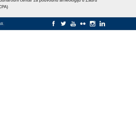
unarodni centar za podvodnu arheologiju u Zadru
CPA)
ti
.