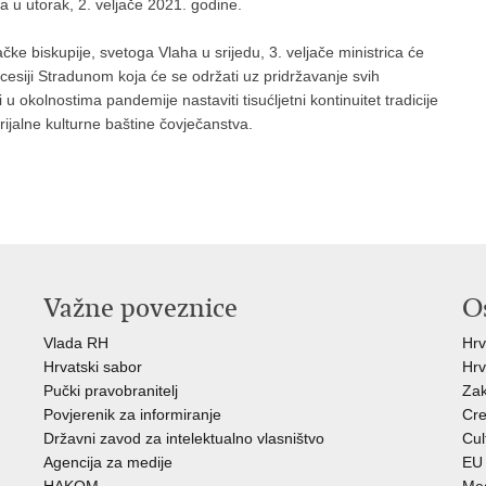
a u utorak, 2. veljače 2021. godine.
e biskupije, svetoga Vlaha u srijedu, 3. veljače ministrica će
rocesiji Stradunom koja će se održati uz pridržavanje svih
u okolnostima pandemije nastaviti tisućljetni kontinuitet tradicije
jalne kulturne baštine čovječanstva.
Važne poveznice
O
Vlada RH
Hrv
Hrvatski sabor
Hrv
Pučki pravobranitelj
Zak
Povjerenik za informiranje
Cre
Državni zavod za intelektualno vlasništvo
Cul
Agencija za medije
EU 