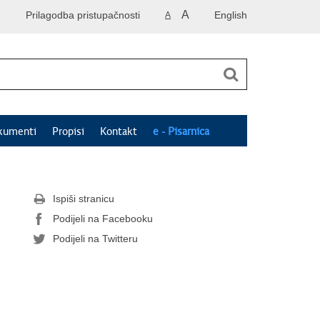
A
Prilagodba pristupačnosti
English
A
kumenti
Propisi
Kontakt
e - Pisarnica
Ispiši stranicu
Podijeli na Facebooku
Podijeli na Twitteru