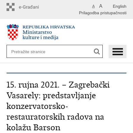
Preskoči
A
English
A
na
Prilagodba pristupačnosti
glavni
sadržaj
15. rujna 2021. – Zagrebački
Vasarely: predstavljanje
konzervatorsko-
restauratorskih radova na
kolažu Barson