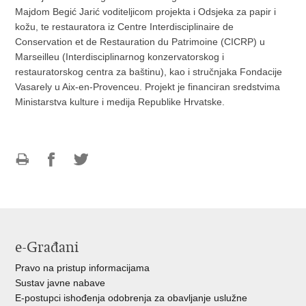
Majdom Begić Jarić voditeljicom projekta i Odsjeka za papir i
kožu, te restauratora iz Centre Interdisciplinaire de
Conservation et de Restauration du Patrimoine (CICRP) u
Marseilleu (Interdisciplinarnog konzervatorskog i
restauratorskog centra za baštinu), kao i stručnjaka Fondacije
Vasarely u Aix-en-Provenceu. Projekt je financiran sredstvima
Ministarstva kulture i medija Republike Hrvatske.
Ispiši
Podijeli
Podijeli
stranicu
na
na
Facebooku
Twitteru
e-Građani
Pravo na pristup informacijama
Sustav javne nabave
E-postupci ishođenja odobrenja za obavljanje uslužne