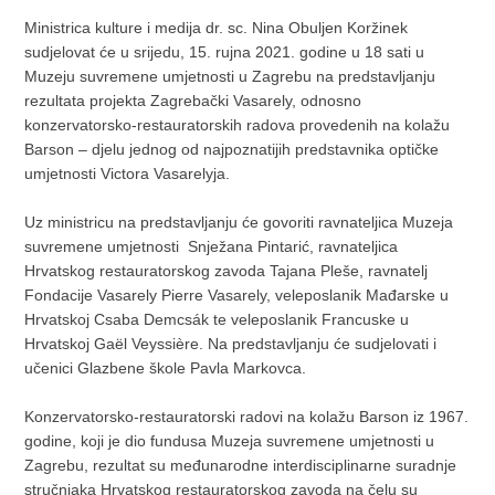
Ministrica kulture i medija dr. sc. Nina Obuljen Koržinek
sudjelovat će
u srijedu, 15. rujna 2021. godine u 18
sati u
Muzeju suvremene umjetnosti u Zagrebu na predstavljanju
rezultata projekta Zagrebački Vasarely, odnosno
konzervatorsko-restauratorskih radova provedenih na kolažu
Barson – djelu jednog od najpoznatijih predstavnika optičke
umjetnosti Victora Vasarelyja.
Uz ministricu na predstavljanju će govoriti ravnateljica Muzeja
suvremene umjetnosti Snježana Pintarić, ravnateljica
Hrvatskog restauratorskog zavoda Tajana Pleše, ravnatelj
Fondacije Vasarely Pierre Vasarely, veleposlanik Mađarske u
Hrvatskoj Csaba Demcsák te veleposlanik Francuske u
Hrvatskoj Gaël Veyssière. Na predstavljanju će sudjelovati i
učenici Glazbene škole Pavla Markovca.
Konzervatorsko-restauratorski radovi na kolažu Barson iz 1967.
godine, koji je dio fundusa Muzeja suvremene umjetnosti u
Zagrebu, rezultat su međunarodne interdisciplinarne suradnje
stručnjaka Hrvatskog restauratorskog zavoda na čelu su