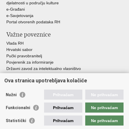
djelatnosti u području kulture
e-Građani
e-Savjetovanja
Portal otvorenih podataka RH
Važne poveznice
Vlada RH
Hrvatski sabor
Pučki pravobranitelj
Povjerenik za informiranje
Državni zavod za intelektualno vlasništvo
Agencija za medije
Ova stranica upotrebljava kolačiće
HAKOM
Ostale poveznice
Nužni
Prihvaćam
Ne prihvaćam
Hrvatski restauratorski zavod
Funkcionalni
Prihvaćam
Ne prihvaćam
Hrvatski audiovizualni centar
Zaklada Kultura nova
Statistički
Prihvaćam
Ne prihvaćam
Creative Europe
Cultural heritage in EU