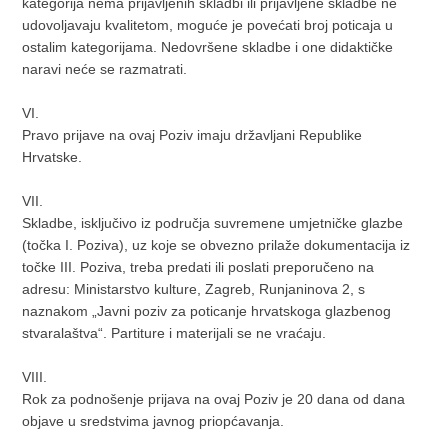
kategorija nema prijavljenih skladbi ili prijavljene skladbe ne
udovoljavaju kvalitetom, moguće je povećati broj poticaja u
ostalim kategorijama. Nedovršene skladbe i one didaktičke
naravi neće se razmatrati.
VI.
Pravo prijave na ovaj Poziv imaju državljani Republike
Hrvatske.
VII.
Skladbe, isključivo iz područja suvremene umjetničke glazbe
(točka I. Poziva), uz koje se obvezno prilaže dokumentacija iz
točke III. Poziva, treba predati ili poslati preporučeno na
adresu: Ministarstvo kulture, Zagreb, Runjaninova 2, s
naznakom „Javni poziv za poticanje hrvatskoga glazbenog
stvaralaštva“. Partiture i materijali se ne vraćaju.
VIII.
Rok za podnošenje prijava na ovaj Poziv je 20 dana od dana
objave u sredstvima javnog priopćavanja.