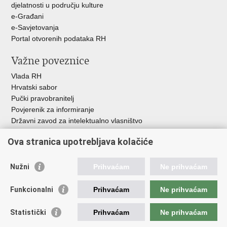
djelatnosti u području kulture
e-Građani
e-Savjetovanja
Portal otvorenih podataka RH
Važne poveznice
Vlada RH
Hrvatski sabor
Pučki pravobranitelj
Povjerenik za informiranje
Državni zavod za intelektualno vlasništvo
Agencija za medije
Ova stranica upotrebljava kolačiće
HAKOM
Ostale poveznice
Nužni
Prihvaćam
Ne prihvaćam
Hrvatski restauratorski zavod
Funkcionalni
Prihvaćam
Ne prihvaćam
Hrvatski audiovizualni centar
Zaklada Kultura nova
Statistički
Prihvaćam
Ne prihvaćam
Creative Europe
Cultural heritage in EU