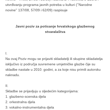
utvrđivanju programa javnih potreba u kulturi (''Narodne
novine'' 137/08, 57/09 i 62/09) raspisuje
Javni poziv za poticanje hrvatskoga glazbenog
stvaralaštva
I.
Na ovaj Poziv mogu se prijaviti skladatelji ili skupine skladatelja
isključivo iz područja suvremene umjetničke glazbe čije su
skladbe nastale u 2010. godini, a za koje nisu primili autorsku
naknadu.
II.
Skladbe se prijavljuju u sljedećim kategorijama:
1. glazbeno-scenska djela
2. orkestralna djela
3. vokalno-instrumentalna djela