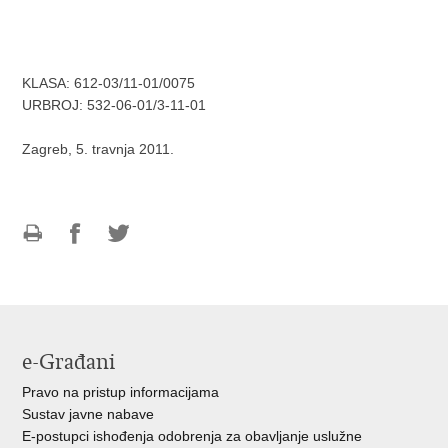
KLASA: 612-03/11-01/0075
URBROJ: 532-06-01/3-11-01
Zagreb, 5. travnja 2011.
Ispiši
Podijeli
Podijeli
stranicu
na
na
Facebooku
Twitteru
e-Građani
Pravo na pristup informacijama
Sustav javne nabave
E-postupci ishođenja odobrenja za obavljanje uslužne