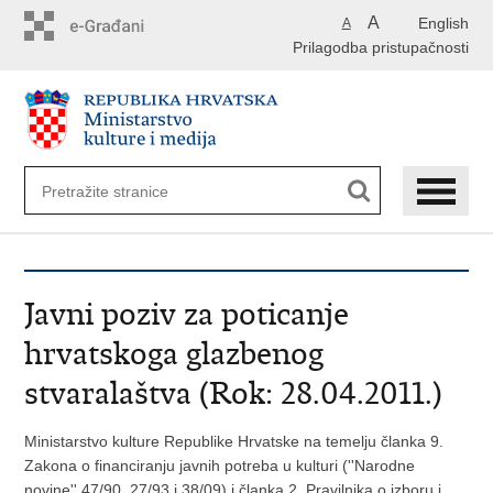
Preskoči
A
English
A
na
Prilagodba pristupačnosti
glavni
sadržaj
Javni poziv za poticanje
hrvatskoga glazbenog
stvaralaštva (Rok: 28.04.2011.)
Ministarstvo kulture Republike Hrvatske na temelju članka 9.
Zakona o financiranju javnih potreba u kulturi (''Narodne
novine'' 47/90, 27/93 i 38/09) i članka 2. Pravilnika o izboru i