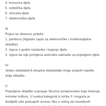
4. komorna djela
5. solistička djela
6. zborska djela
7. elektronička djela
III.
Prijavi se obvezno prilaže:
1. partitura (digitalni zapis za elektroničke i multimedijalne
skladbe)
2. izjava o godini nastanka i trajanju djela
3. izjava da nije primljena autorska naknada za prijavljeno djelo
IV.
Jedan skladatelj ili skupina skladatelja mogu prijaviti najviše
dvije skladbe.
V.
Prijavljene skladbe ocjenjuje Stručno povjerenstvo koje imenuje
ministar kulture. U svakoj kategoriji iz točke II. moguće je
dodijeliti više poticajnih iznosa. Ako u nekoj od navedenih