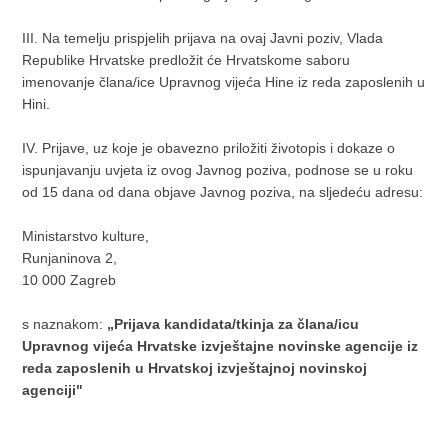
III. Na temelju prispjelih prijava na ovaj Javni poziv, Vlada
Republike Hrvatske predložit će Hrvatskome saboru
imenovanje člana/ice Upravnog vijeća Hine iz reda zaposlenih u
Hini.
IV. Prijave, uz koje je obavezno priložiti životopis i dokaze o
ispunjavanju uvjeta iz ovog Javnog poziva, podnose se u roku
od 15 dana od dana objave Javnog poziva, na sljedeću adresu:
Ministarstvo kulture,
Runjaninova 2,
10 000 Zagreb
s naznakom:
„Prijava kandidata/tkinja za člana/icu
Upravnog vijeća Hrvatske izvještajne
novinske agencije iz
reda zaposlenih u Hrvatskoj izvještajnoj novinskoj
agenciji"