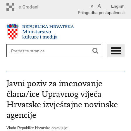
Preskoči
A
English
A
na
Prilagodba pristupačnosti
glavni
sadržaj
Javni poziv za imenovanje
člana/ice Upravnog vijeća
Hrvatske izvještajne novinske
agencije
Vlada Republike Hrvatske o
bjavljuje: