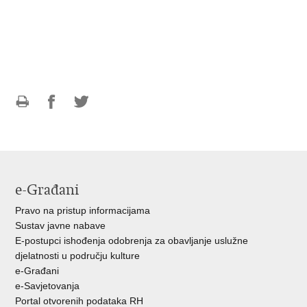
Ispiši
Podijeli
Podijeli
stranicu
na
na
Facebooku
Twitteru
e-Građani
Pravo na pristup informacijama
Sustav javne nabave
E-postupci ishođenja odobrenja za obavljanje uslužne
djelatnosti u području kulture
e-Građani
e-Savjetovanja
Portal otvorenih podataka RH