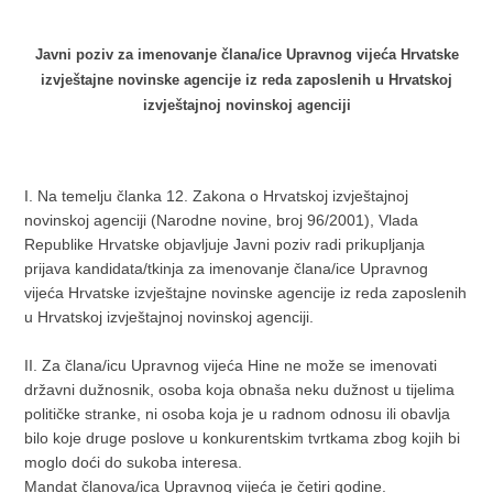
Javni poziv
za imenovanje člana/ice Upravnog vijeća
Hrvatske
izvještajne novinske agencije iz reda zaposlenih
u Hrvatskoj
izvještajnoj novinskoj agenciji
I. Na temelju članka 12. Zakona o Hrvatskoj izvještajnoj
novinskoj agenciji (Narodne novine, broj 96/2001), Vlada
Republike Hrvatske objavljuje Javni poziv radi prikupljanja
prijava kandidata/tkinja za imenovanje člana/ice Upravnog
vijeća Hrvatske izvještajne novinske agencije iz reda zaposlenih
u Hrvatskoj izvještajnoj novinskoj agenciji.
II. Za člana/icu Upravnog vijeća Hine ne može se imenovati
državni dužnosnik, osoba koja obnaša neku dužnost u tijelima
političke stranke, ni osoba koja je u radnom odnosu ili obavlja
bilo koje druge poslove u konkurentskim tvrtkama zbog kojih bi
moglo doći do sukoba interesa.
Mandat članova/ica Upravnog vijeća je četiri godine.