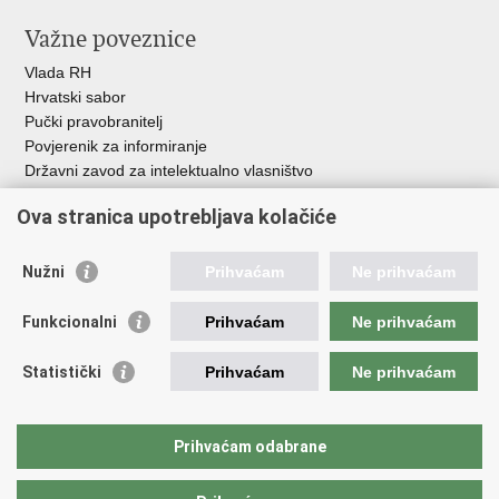
Važne poveznice
Vlada RH
Hrvatski sabor
Pučki pravobranitelj
Povjerenik za informiranje
Državni zavod za intelektualno vlasništvo
Agencija za medije
Ova stranica upotrebljava kolačiće
HAKOM
Ostale poveznice
Nužni
Prihvaćam
Ne prihvaćam
Hrvatski restauratorski zavod
Funkcionalni
Prihvaćam
Ne prihvaćam
Hrvatski audiovizualni centar
Zaklada Kultura nova
Statistički
Prihvaćam
Ne prihvaćam
Creative Europe
Cultural heritage in EU
EU National Institutes for Culture
Prihvaćam odabrane
Međunarodni centar za podvodnu arheologiju u Zadru (MCPA)