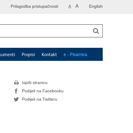
A
Prilagodba pristupačnosti
English
A
kumenti
Propisi
Kontakt
e - Pisarnica
Ispiši stranicu
Podijeli na Facebooku
Podijeli na Twitteru