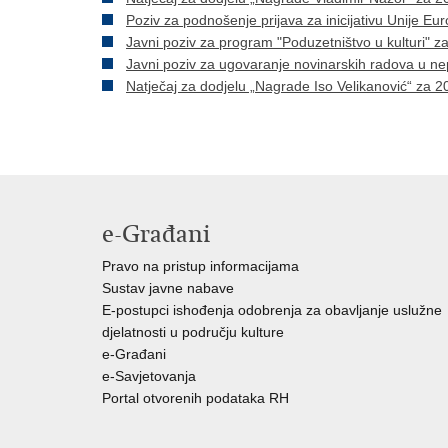
Poziv za podnošenje prijava za inicijativu Unije Eu
Javni poziv za program "Poduzetništvo u kulturi" z
Javni poziv za ugovaranje novinarskih radova u ne
Natječaj za dodjelu „Nagrade Iso Velikanović“ za 2
e-Građani
Pravo na pristup informacijama
Sustav javne nabave
E-postupci ishođenja odobrenja za obavljanje uslužne
djelatnosti u području kulture
e-Građani
e-Savjetovanja
Portal otvorenih podataka RH