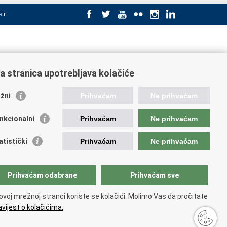
ti
.
a stranica upotrebljava kolačiće
žni
Prihvaćam
Ne prihvaćam
nkcionalni
Prihvaćam
Ne prihvaćam
atistički
Prihvaćam
Ne prihvaćam
Prihvaćam odabrane
Prihvaćam sve
ovoj mrežnoj stranci koriste se kolačići. Molimo Vas da pročitate
vijest o kolačićima.