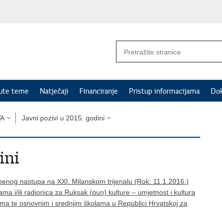
nute teme
Natječaji
Financiranje
Pristup informacijama
Do
VA
Javni pozivi u 2015. godini
ini
žbenog nastupa na XXI. Milanskom trijenalu (Rok: 11.1.2016.)
a i/ili radionica za Ruksak (pun) kulture – umjetnost i kultura
ićima te osnovnim i srednjim školama u Republici Hrvatskoj za