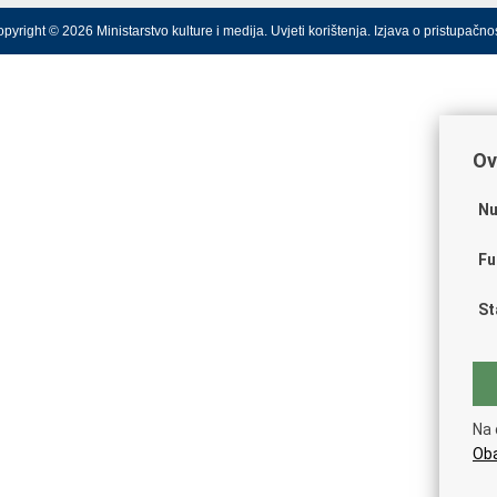
pyright © 2026 Ministarstvo kulture i medija.
Uvjeti korištenja
.
Izjava o pristupačnos
Ov
Nu
Fu
St
Na 
Oba