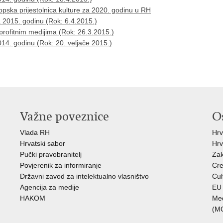
ropska prijestolnica kulture za 2020. godinu u RH
a 2015. godinu (Rok: 6.4.2015.)
profitnim medijima (Rok: 26.3.2015.)
014. godinu (Rok: 20. veljače 2015.)
Važne poveznice
O
Vlada RH
Hrv
Hrvatski sabor
Hrv
Pučki pravobranitelj
Zak
Povjerenik za informiranje
Cre
Državni zavod za intelektualno vlasništvo
Cul
Agencija za medije
EU 
HAKOM
Međ
(M