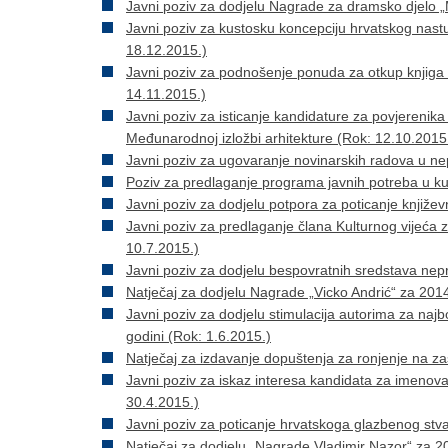
Javni poziv za dodjelu Nagrade za dramsko djelo „
Javni poziv za kustosku koncepciju hrvatskog nas
18.12.2015.)
Javni poziv za podnošenje ponuda za otkup knjiga 
14.11.2015.)
Javni poziv za isticanje kandidature za povjerenik
Međunarodnoj izložbi arhitekture (Rok: 12.10.2015
Javni poziv za ugovaranje novinarskih radova u ne
Poziv za predlaganje programa javnih potreba u ku
Javni poziv za dodjelu potpora za poticanje knjiže
Javni poziv za predlaganje člana Kulturnog vijeća 
10.7.2015.)
Javni poziv za dodjelu bespovratnih sredstava nep
Natječaj za dodjelu Nagrade „Vicko Andrić“ za 2014
Javni poziv za dodjelu stimulacija autorima za najb
godini (Rok: 1.6.2015.)
Natječaj za izdavanje dopuštenja za ronjenje na z
Javni poziv za iskaz interesa kandidata za imenov
30.4.2015.)
Javni poziv za poticanje hrvatskoga glazbenog stva
Natječaj za dodjelu „Nagrade Vladimir Nazor“ za 2