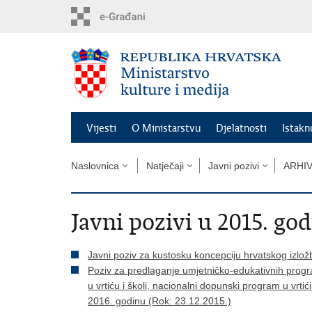
Preskoči
na
glavni
sadržaj
Vijesti
O Ministarstvu
Djelatnosti
Istak
Naslovnica
Natječaji
Javni pozivi
ARHI
Javni pozivi u 2015. god
Javni poziv za kustosku koncepciju hrvatskog izlo
Poziv za predlaganje umjetničko-edukativnih program
u vrtiću i školi, nacionalni dopunski program u vrt
2016. godinu (Rok: 23.12.2015.)