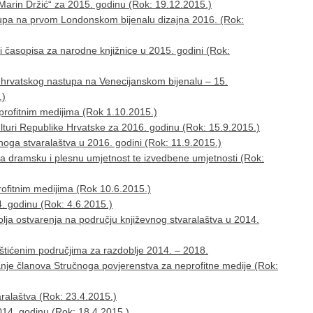
Marin Držić“ za 2015. godinu (Rok: 19.12.2015.)
tupa na prvom Londonskom bijenalu dizajna 2016. (Rok:
i časopisa za narodne knjižnice u 2015. godini (Rok:
a hrvatskog nastupa na Venecijanskom bijenalu – 15.
.)
profitnim medijima (Rok 1.10.2015.)
lturi Republike Hrvatske za 2016. godinu (Rok: 15.9.2015.)
vnoga stvaralaštva u 2016. godini (Rok: 11.9.2015.)
za dramsku i plesnu umjetnost te izvedbene umjetnosti (Rok:
rofitnim medijima (Rok 10.6.2015.)
. godinu (Rok: 4.6.2015.)
olja ostvarenja na području književnog stvaralaštva u 2014.
aštićenim područjima za razdoblje 2014. – 2018.
anje članova Stručnoga povjerenstva za neprofitne medije (Rok:
ralaštva (Rok: 23.4.2015.)
014. godinu (Rok: 18.4.2015.)