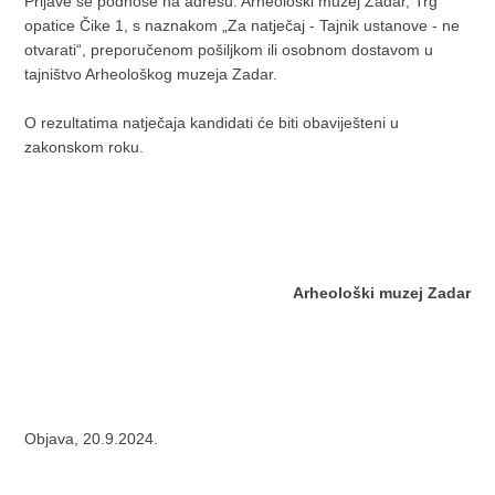
Prijave se podnose na adresu: Arheološki muzej Zadar, Trg
opatice Čike 1, s naznakom „Za natječaj - Tajnik ustanove - ne
otvarati“, preporučenom pošiljkom ili osobnom dostavom u
tajništvo Arheološkog muzeja Zadar.
O rezultatima natječaja kandidati će biti obaviješteni u
zakonskom roku.
Arheološki muzej Zadar
Objava, 20.9.2024.