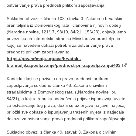
ostvarivanje prava prednosti prilikom zapošljavanja.
Sukladno obvezi iz članka 103. stavka 3. Zakona o hrvatskim
braniteljima iz Domovinskog rata i članovima njihovih obitelji
(Narodne novine, 121/17, 98/19, 84/21 i 156/23), objavljujemo
poveznicu na internetsku stranicu Ministarstva branitelja na
kojoj su navedeni dokazi potrebni za ostvarivanje prava
prednosti prilikom zapošljavanja:
https://gov.hr/moja-uprava/hrvatski-
branitelji/zaposljavanje/prednost-pri-zaposljavanju/403
Kandidati koji se pozivaju na pravo prednosti prilikom
zapošljavanja sukladno članku 48. Zakona o civilnim
stradalnicima iz Domovinskog rata („Narodne novine“ br.
84/21), a koji u trenutku podnošenja prijave ispunjavaju uvjete
za ostvarivanje tog prava, dužni su uz prijavu na javni natječaj
priložiti sve dokaze o ispunjavanju traženih uvjeta iz natječaja i
dokaze za ostvarivanje prava prednosti prilikom zapošljavanja.
Sukladno obvezi iz članka 49. stavak 3. Zakona o civilnim