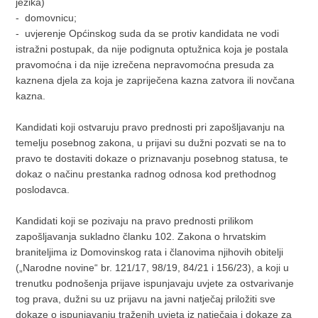
jezika)
- domovnicu;
- uvjerenje Općinskog suda da se protiv kandidata ne vodi
istražni postupak, da nije podignuta optužnica koja je postala
pravomoćna i da nije izrečena nepravomoćna presuda za
kaznena djela za koja je zapriječena kazna zatvora ili novčana
kazna.
Kandidati koji ostvaruju pravo prednosti pri zapošljavanju na
temelju posebnog zakona, u prijavi su dužni pozvati se na to
pravo te dostaviti dokaze o priznavanju posebnog statusa, te
dokaz o načinu prestanka radnog odnosa kod prethodnog
poslodavca.
Kandidati koji se pozivaju na pravo prednosti prilikom
zapošljavanja sukladno članku 102. Zakona o hrvatskim
braniteljima iz Domovinskog rata i članovima njihovih obitelji
(„Narodne novine“ br. 121/17, 98/19, 84/21 i 156/23), a koji u
trenutku podnošenja prijave ispunjavaju uvjete za ostvarivanje
tog prava, dužni su uz prijavu na javni natječaj priložiti sve
dokaze o ispunjavanju traženih uvjeta iz natječaja i dokaze za