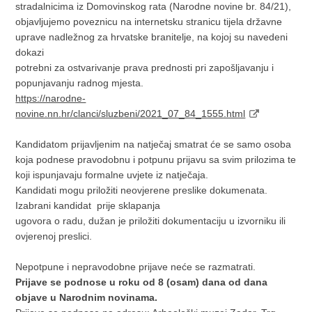
stradalnicima iz Domovinskog rata (Narodne novine br. 84/21),
objavljujemo poveznicu na internetsku stranicu tijela državne
uprave nadležnog za hrvatske branitelje, na kojoj su navedeni
dokazi
potrebni za ostvarivanje prava prednosti pri zapošljavanju i
popunjavanju radnog mjesta.
https://narodne-
novine.nn.hr/clanci/sluzbeni/2021_07_84_1555.html
Kandidatom prijavljenim na natječaj smatrat će se samo osoba
koja podnese pravodobnu i potpunu prijavu sa svim prilozima te
koji ispunjavaju formalne uvjete iz natječaja.
Kandidati mogu priložiti neovjerene preslike dokumenata.
Izabrani kandidat prije sklapanja
ugovora o radu, dužan je priložiti dokumentaciju u izvorniku ili
ovjerenoj preslici.
Nepotpune i nepravodobne prijave neće se razmatrati.
Prijave se podnose u roku od 8 (osam) dana od dana
objave u Narodnim novinama.