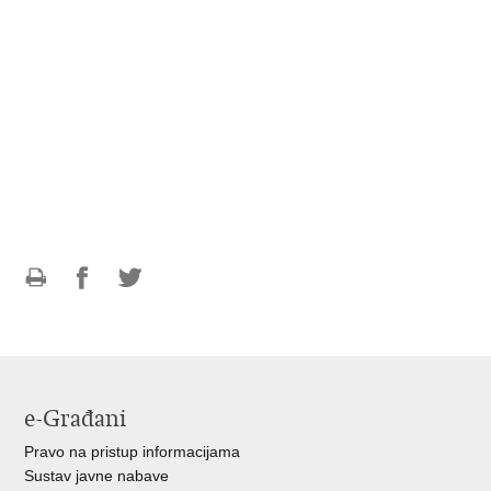
Ispiši
Podijeli
Podijeli
stranicu
na
na
Facebooku
Twitteru
e-Građani
Pravo na pristup informacijama
Sustav javne nabave