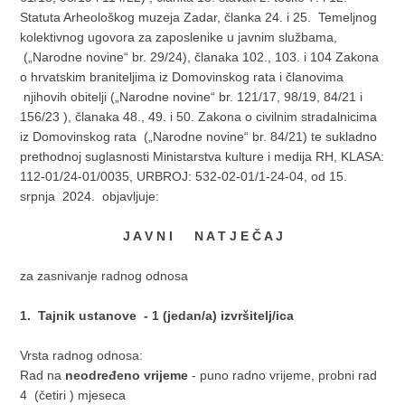
Statuta Arheološkog muzeja Zadar, članka 24. i 25. Temeljnog
kolektivnog ugovora za zaposlenike u javnim službama,
(„Narodne novine“ br. 29/24), članaka 102., 103. i 104 Zakona
o hrvatskim braniteljima iz Domovinskog rata i članovima
njihovih obitelji („Narodne novine“ br. 121/17, 98/19, 84/21 i
156/23 ), članaka 48., 49. i 50. Zakona o civilnim stradalnicima
iz Domovinskog rata („Narodne novine“ br. 84/21) te sukladno
prethodnoj suglasnosti Ministarstva kulture i medija RH, KLASA:
112-01/24-01/0035, URBROJ: 532-02-01/1-24-04, od 15.
srpnja 2024. objavljuje:
J A V N I N A T J E Č A J
za zasnivanje radnog odnosa
1. Tajnik ustanove - 1 (jedan/a) izvršitelj/ica
Vrsta radnog odnosa:
Rad na
neodređeno vrijeme
- puno radno vrijeme, probni rad
4 (četiri ) mjeseca