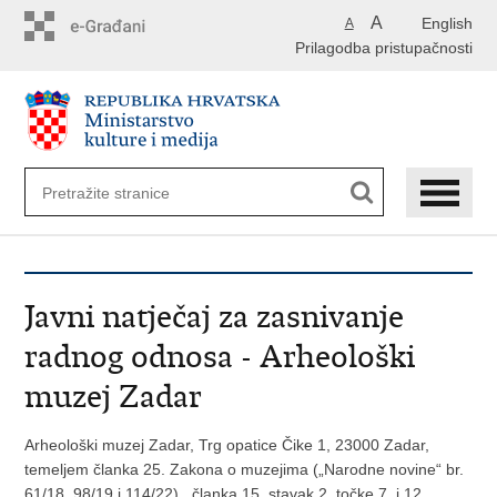
Preskoči
A
English
A
na
Prilagodba pristupačnosti
glavni
sadržaj
Javni natječaj za zasnivanje
radnog odnosa - Arheološki
muzej Zadar
Arheološki muzej Zadar, Trg opatice Čike 1, 23000 Zadar,
temeljem članka 25. Zakona o muzejima („Narodne novine“ br.
61/18, 98/19 i 114/22) , članka 15. stavak 2. točke 7. i 12.