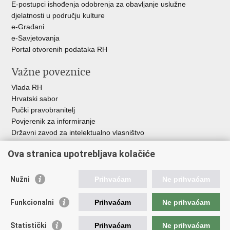
E-postupci ishođenja odobrenja za obavljanje uslužne
djelatnosti u području kulture
e-Građani
e-Savjetovanja
Portal otvorenih podataka RH
Važne poveznice
Vlada RH
Hrvatski sabor
Pučki pravobranitelj
Povjerenik za informiranje
Državni zavod za intelektualno vlasništvo
Agencija za medije
Ova stranica upotrebljava kolačiće
HAKOM
Ostale poveznice
Nužni
Prihvaćam
Ne prihvaćam
Hrvatski restauratorski zavod
Funkcionalni
Prihvaćam
Ne prihvaćam
Hrvatski audiovizualni centar
Zaklada Kultura nova
Statistički
Prihvaćam
Ne prihvaćam
Creative Europe