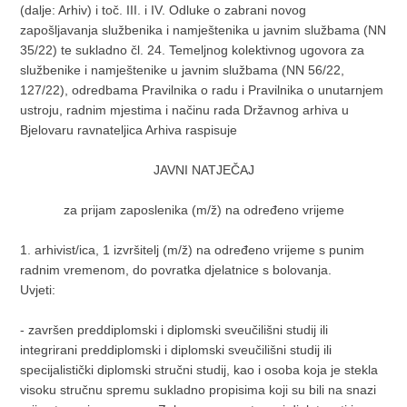
(dalje: Arhiv) i toč. III. i IV. Odluke o zabrani novog
zapošljavanja službenika i namještenika u javnim službama (NN
35/22) te sukladno čl. 24. Temeljnog kolektivnog ugovora za
službenike i namještenike u javnim službama (NN 56/22,
127/22), odredbama Pravilnika o radu i Pravilnika o unutarnjem
ustroju, radnim mjestima i načinu rada Državnog arhiva u
Bjelovaru ravnateljica Arhiva raspisuje
JAVNI NATJEČAJ
za prijam zaposlenika (m/ž) na određeno vrijeme
1. arhivist/ica, 1 izvršitelj (m/ž) na određeno vrijeme s punim
radnim vremenom, do povratka djelatnice s bolovanja.
Uvjeti:
- završen preddiplomski i diplomski sveučilišni studij ili
integrirani preddiplomski i diplomski sveučilišni studij ili
specijalistički diplomski stručni studij, kao i osoba koja je stekla
visoku stručnu spremu sukladno propisima koji su bili na snazi