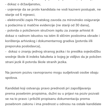
- dokaz o državljanstvu,
- uvjerenje da se protiv kandidata ne vodi kazneni postupak, ne
starije od 6 mjeseci,
- elektronički zapis Hrvatskog zavoda za mirovinsko osiguranje
s podacima iz matične evidencije (ne stariji od 30 dana),
- potvrda o položenom stručnom ispitu za zvanje arhivist ili
dokaz o radnom iskustvu na istim ili sličnim poslovima obrade i
korištenja arhivskog i dokumentarnog gradiva (potvrda i/ili
preporuka poslodavca),
- dokaz o znanju jednog stranog jezika i to preslika svjedodžbu
srednje škole ili indeks fakulteta iz kojeg je vidljivo da je položen
strani jezik ili potvrda škole stranih jezika.
Na javnom pozivu ravnopravno mogu sudjelovati osobe obaju
spolova.
Kandidati koji ostvaruju pravo prednosti pri zapošljavanju
prema posebnim propisima, dužni su u prijavi na poziv pozvati
se na to pravo i priložiti propisanu dokumentaciju prema
posebnom zakonu i ima prednost u odnosu na ostale kandidate