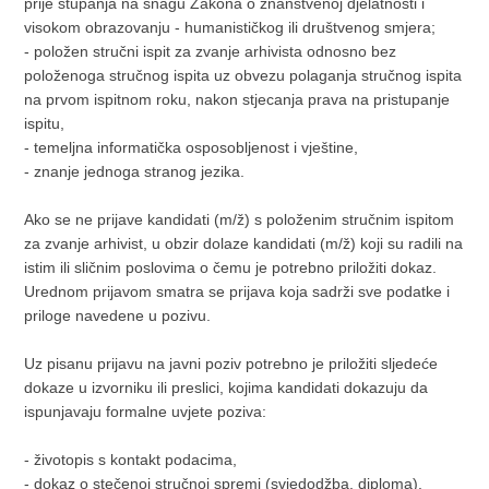
prije stupanja na snagu Zakona o znanstvenoj djelatnosti i
visokom obrazovanju - humanističkog ili društvenog smjera;
- položen stručni ispit za zvanje arhivista odnosno bez
položenoga stručnog ispita uz obvezu polaganja stručnog ispita
na prvom ispitnom roku, nakon stjecanja prava na pristupanje
ispitu,
- temeljna informatička osposobljenost i vještine,
- znanje jednoga stranog jezika.
Ako se ne prijave kandidati (m/ž) s položenim stručnim ispitom
za zvanje arhivist, u obzir dolaze kandidati (m/ž) koji su radili na
istim ili sličnim poslovima o čemu je potrebno priložiti dokaz.
Urednom prijavom smatra se prijava koja sadrži sve podatke i
priloge navedene u pozivu.
Uz pisanu prijavu na javni poziv potrebno je priložiti sljedeće
dokaze u izvorniku ili preslici, kojima kandidati dokazuju da
ispunjavaju formalne uvjete poziva:
- životopis s kontakt podacima,
- dokaz o stečenoj stručnoj spremi (svjedodžba, diploma),