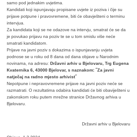
samo pod jednakim uvjetima.
Kandidati koji ispunjavaju propisane uvjete iz poziva i čije su
prijave potpune i pravovremene, biti će obavješteni o terminu
intervjua.
Za kandidata koji se ne odazove na intervju, smatrat će se da
je povukao prijavu na poziv te se u tom smislu više neće
smatrati kandidatom.
Prijave na javni poziv s dokazima o ispunjavanju uvjeta
podnose se u roku od 8 dana od dana objave u Narodnim
novinama, na adresu:
Državni arhiv u Bjelovaru, Trg Eugena
Kvaternika 6, 43000 Bjelovar, s naznakom: ˝Za javni
natječaj na radno mjesto arhivist˝
Nepotpune i nepravovremene prijave na javni poziv neće se
razmatrati. O rezultatima odabira kandidati će biti obaviješteni u
zakonskom roku putem mrežne stranice Državnog arhiva u
Bjelovaru.
Državni arhiv u Bjelovaru