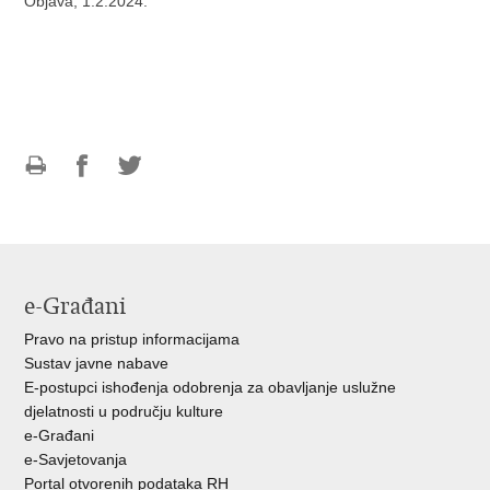
Objava, 1.2.2024.
Ispiši
Podijeli
Podijeli
stranicu
na
na
Facebooku
Twitteru
e-Građani
Pravo na pristup informacijama
Sustav javne nabave
E-postupci ishođenja odobrenja za obavljanje uslužne
djelatnosti u području kulture
e-Građani
e-Savjetovanja
Portal otvorenih podataka RH