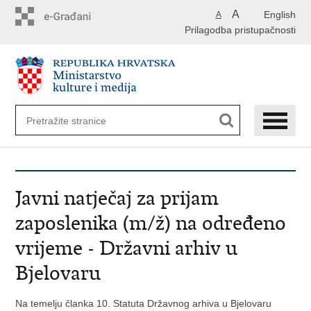
Preskoči
A
English
A
na
Prilagodba pristupačnosti
glavni
sadržaj
Javni natječaj za prijam
zaposlenika (m/ž) na određeno
vrijeme - Državni arhiv u
Bjelovaru
Na temelju članka 10. Statuta Državnog arhiva u Bjelovaru