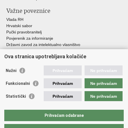
Važne poveznice
Vlada RH
Hrvatski sabor
Pučki pravobranitelj
Povjerenik za informiranje
Državni zavod za intelektualno vlasništvo
Agencija za medije
Ova stranica upotrebljava kolačiće
HAKOM
Ostale poveznice
Nužni
Prihvaćam
Ne prihvaćam
Hrvatski restauratorski zavod
Funkcionalni
Prihvaćam
Ne prihvaćam
Hrvatski audiovizualni centar
Zaklada Kultura nova
Statistički
Prihvaćam
Ne prihvaćam
Creative Europe
Cultural heritage in EU
EU National Institutes for Culture
Prihvaćam odabrane
Međunarodni centar za podvodnu arheologiju u Zadru (MCPA)