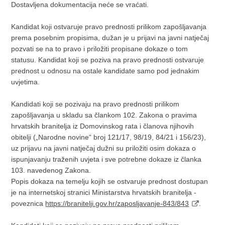
Dostavljena dokumentacija neće se vraćati.
Kandidat koji ostvaruje pravo prednosti prilikom zapošljavanja
prema posebnim propisima, dužan je u prijavi na javni natječaj
pozvati se na to pravo i priložiti propisane dokaze o tom
statusu. Kandidat koji se poziva na pravo prednosti ostvaruje
prednost u odnosu na ostale kandidate samo pod jednakim
uvjetima.
Kandidati koji se pozivaju na pravo prednosti prilikom
zapošljavanja u skladu sa člankom 102. Zakona o pravima
hrvatskih branitelja iz Domovinskog rata i članova njihovih
obitelji („Narodne novine“ broj 121/17, 98/19, 84/21 i 156/23),
uz prijavu na javni natječaj dužni su priložiti osim dokaza o
ispunjavanju traženih uvjeta i sve potrebne dokaze iz članka
103. navedenog Zakona.
Popis dokaza na temelju kojih se ostvaruje prednost dostupan
je na internetskoj stranici Ministarstva hrvatskih branitelja -
poveznica
https://branitelji.gov.hr/zaposljavanje-843/843
.