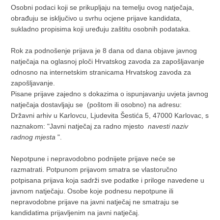
Osobni podaci koji se prikupljaju na temelju ovog natječaja,
obrađuju se isključivo u svrhu ocjene prijave kandidata,
sukladno propisima koji uređuju zaštitu osobnih podataka.
Rok za podnošenje prijava je 8 dana od dana objave javnog
natječaja na oglasnoj ploči Hrvatskog zavoda za zapošljavanje
odnosno na internetskim stranicama Hrvatskog zavoda za
zapošljavanje.
Pisane prijave zajedno s dokazima o ispunjavanju uvjeta javnog
natječaja dostavljaju se (poštom ili osobno) na adresu:
Državni arhiv u Karlovcu, Ljudevita Šestića 5, 47000 Karlovac, s
naznakom: "Javni natječaj za radno mjesto
navesti naziv
radnog mjesta
".
Nepotpune i nepravodobno podnijete prijave neće se
razmatrati. Potpunom prijavom smatra se vlastoručno
potpisana prijava koja sadrži sve podatke i priloge navedene u
javnom natječaju. Osobe koje podnesu nepotpune ili
nepravodobne prijave na javni natječaj ne smatraju se
kandidatima prijavljenim na javni natječaj.