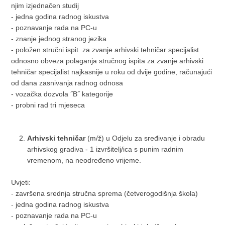
njim izjednačen studij
- jedna godina radnog iskustva
- poznavanje rada na PC-u
- znanje jednog stranog jezika
- položen stručni ispit za zvanje arhivski tehničar specijalist
odnosno obveza polaganja stručnog ispita za zvanje arhivski
tehničar specijalist najkasnije u roku od dvije godine, računajući
od dana zasnivanja radnog odnosa
- vozačka dozvola ˝B˝ kategorije
- probni rad tri mjeseca
Arhivski tehničar
(m/ž) u Odjelu za sređivanje i obradu
arhivskog gradiva - 1 izvršitelj/ica s punim radnim
vremenom, na neodređeno vrijeme.
Uvjeti:
- završena srednja stručna sprema (četverogodišnja škola)
- jedna godina radnog iskustva
- poznavanje rada na PC-u