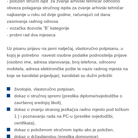
- položen stručni ispit za zvanje arhivski tehničar odnosno
obveza polaganja stručnog ispita za zvanje arhivski tehničar
najkasnije u roku od dvije godine, računajući od dana
zasnivanja radnog odnosa
- vozačka dozvola ˝B˝ kategorije
- probni rad dva mjeseca
Uz pisanu prijavu na javni natječaj, vlastoručno potpisanu, u
kojoj je potrebno navesti osobne podatke podnositelja prijave
(osobno ime, adresa stanovanja, broj telefona, odnosno
mobitela, adresa elektroničke pošte te naziv radnog mjesta na
koje se kandidat prijavljuje), kandidati su dužni priložiti:
životopis, vlastoručno potpisan,
dokaz o stručnoj spremi (preslika diplome/svjedodžbe o
završenoj srednjoj školi),
dokaz o znanju stranog jezika(za radno mjesto pod točkom
1.) i poznavanju rada na PC-u (preslike svjedodžbi,
certifikata),
dokaz o položenom stručnom ispitu ako je položen,
dokaz o državljanstvu (preslika domovnice),