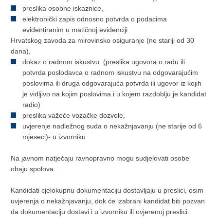
preslika osobne iskaznice,
elektronički zapis odnosno potvrda o podacima
evidentiranim u matičnoj evidenciji
Hrvatskog zavoda za mirovinsko osiguranje (ne stariji od 30
dana),
dokaz o radnom iskustvu (preslika ugovora o radu ili
potvrda poslodavca o radnom iskustvu na odgovarajućim
poslovima ili druga odgovarajuća potvrda ili ugovor iz kojih
je vidljivo na kojim poslovima i u kojem razdoblju je kandidat
radio)
preslika važeće vozačke dozvole,
uvjerenje nadležnog suda o nekažnjavanju (ne starije od 6
mjeseci)- u izvorniku
Na javnom natječaju ravnopravno mogu sudjelovati osobe
obaju spolova.
Kandidati cjelokupnu dokumentaciju dostavljaju u preslici, osim
uvjerenja o nekažnjavanju, dok će izabrani kandidat biti pozvan
da dokumentaciju dostavi i u izvorniku ili ovjerenoj preslici.