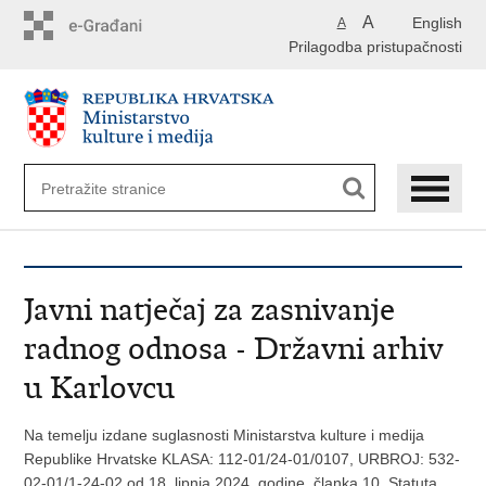
Preskoči
A
English
A
na
Prilagodba pristupačnosti
glavni
sadržaj
Javni natječaj za zasnivanje
radnog odnosa - Državni arhiv
u Karlovcu
Na temelju izdane suglasnosti Ministarstva kulture i medija
Republike Hrvatske KLASA: 112-01/24-01/0107, URBROJ: 532-
02-01/1-24-02 od 18. lipnja 2024. godine, članka 10. Statuta