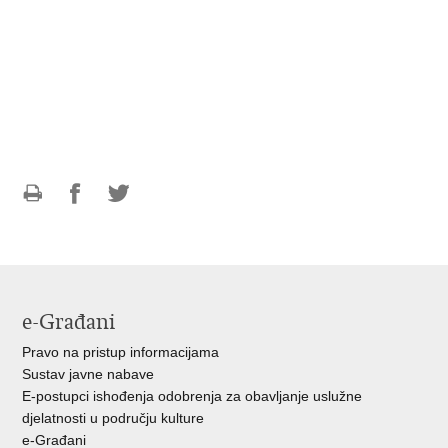
Ispiši
Podijeli
Podijeli
stranicu
na
na
Facebooku
Twitteru
e-Građani
Pravo na pristup informacijama
Sustav javne nabave
E-postupci ishođenja odobrenja za obavljanje uslužne
djelatnosti u području kulture
e-Građani