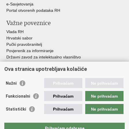
e-Savjetovanja
Portal otvorenih podataka RH
Važne poveznice
Vlada RH
Hrvatski sabor
Pučki pravobranitelj
Povjerenik za informiranje
Državni zavod za intelektualno vlasništvo
Agencija za medije
Ova stranica upotrebljava kolačiće
HAKOM
Ostale poveznice
Nužni
Prihvaćam
Ne prihvaćam
Hrvatski restauratorski zavod
Funkcionalni
Prihvaćam
Ne prihvaćam
Hrvatski audiovizualni centar
Zaklada Kultura nova
Statistički
Prihvaćam
Ne prihvaćam
Creative Europe
Cultural heritage in EU
EU National Institutes for Culture
Prihvaćam odabrane