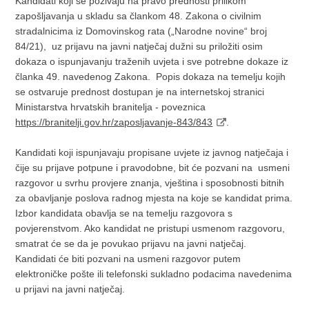
Kandidati koji se pozivaju na pravo prednosti prilikom
zapošljavanja u skladu sa člankom 48. Zakona o civilnim
stradalnicima iz Domovinskog rata („Narodne novine“ broj
84/21), uz prijavu na javni natječaj dužni su priložiti osim
dokaza o ispunjavanju traženih uvjeta i sve potrebne dokaze iz
članka 49. navedenog Zakona. Popis dokaza na temelju kojih
se ostvaruje prednost dostupan je na internetskoj stranici
Ministarstva hrvatskih branitelja - poveznica
https://branitelji.gov.hr/zaposljavanje-843/843
.
Kandidati koji ispunjavaju propisane uvjete iz javnog natječaja i
čije su prijave potpune i pravodobne, bit će pozvani na usmeni
razgovor u svrhu provjere znanja, vještina i sposobnosti bitnih
za obavljanje poslova radnog mjesta na koje se kandidat prima.
Izbor kandidata obavlja se na temelju razgovora s
povjerenstvom. Ako kandidat ne pristupi usmenom razgovoru,
smatrat će se da je povukao prijavu na javni natječaj.
Kandidati će biti pozvani na usmeni razgovor putem
elektroničke pošte ili telefonski sukladno podacima navedenima
u prijavi na javni natječaj.