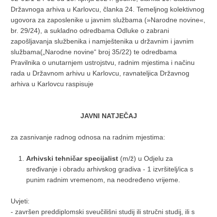
Državnoga arhiva u Karlovcu, članka 24. Temeljnog kolektivnog
ugovora za zaposlenike u javnim službama (»Narodne novine«,
br. 29/24), a sukladno odredbama Odluke o zabrani
zapošljavanja službenika i namještenika u državnim i javnim
službama(„Narodne novine“ broj 35/22) te odredbama
Pravilnika o unutarnjem ustrojstvu, radnim mjestima i načinu
rada u Državnom arhivu u Karlovcu, ravnateljica Državnog
arhiva u Karlovcu raspisuje
JAVNI NATJEČAJ
za zasnivanje radnog odnosa na radnim mjestima:
Arhivski tehničar specijalist
(m/ž) u Odjelu za
sređivanje i obradu arhivskog gradiva - 1 izvršitelj/ica s
punim radnim vremenom, na neodređeno vrijeme.
Uvjeti:
- završen preddiplomski sveučilišni studij ili stručni studij, ili s