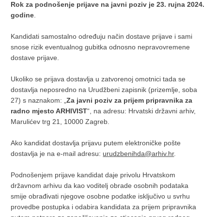
Rok za podnošenje prijave na javni poziv je 23. rujna 2024.
godine
.
Kandidati samostalno određuju način dostave prijave i sami
snose rizik eventualnog gubitka odnosno nepravovremene
dostave prijave.
Ukoliko se prijava dostavlja u zatvorenoj omotnici tada se
dostavlja neposredno na Urudžbeni zapisnik (prizemlje, soba
27) s naznakom: „
Za javni poziv za prijem pripravnika za
radno mjesto ARHIVIST
“, na adresu: Hrvatski državni arhiv,
Marulićev trg 21, 10000 Zagreb.
Ako kandidat dostavlja prijavu putem elektroničke pošte
dostavlja je na e-mail adresu:
urudzbenihda@arhiv.hr
.
Podnošenjem prijave kandidat daje privolu Hrvatskom
državnom arhivu da kao voditelj obrade osobnih podataka
smije obrađivati njegove osobne podatke isključivo u svrhu
provedbe postupka i odabira kandidata za prijem pripravnika