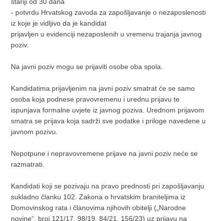
stariji od 30 dana
- potvrdu Hrvatskog zavoda za zapošljavanje o nezaposlenosti
iz koje je vidljivo da je kandidat
prijavljen u evidenciji nezaposlenih u vremenu trajanja javnog
poziv.
Na javni poziv mogu se prijaviti osobe oba spola.
Kandidatima prijavljenim na javni poziv smatrat će se samo
osoba koja podnese pravovremenu i urednu prijavu te
ispunjava formalne uvjete iz javnog poziva. Urednom prijavom
smatra se prijava koja sadrži sve podatke i priloge navedene u
javnom pozivu.
Nepotpune i nepravovremene prijave na javni poziv neće se
razmatrati.
Kandidati koji se pozivaju na pravo prednosti pri zapošljavanju
sukladno članku 102. Zakona o hrvatskim braniteljima iz
Domovinskog rata i članovima njihovih obitelji („Narodne
novine“, broj 121/17, 98/19, 84/21, 156/23) uz prijavu na