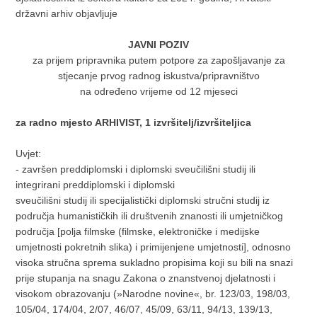
državni arhiv objavljuje
JAVNI POZIV
za prijem pripravnika putem potpore za zapošljavanje za
stjecanje prvog radnog iskustva/pripravništvo
na određeno vrijeme od 12 mjeseci
za radno mjesto ARHIVIST, 1 izvršitelj/izvršiteljica
Uvjet:
- završen preddiplomski i diplomski sveučilišni studij ili
integrirani preddiplomski i diplomski
sveučilišni studij ili specijalistički diplomski stručni studij iz
područja humanističkih ili društvenih znanosti ili umjetničkog
područja [polja filmske (filmske, elektroničke i medijske
umjetnosti pokretnih slika) i primijenjene umjetnosti], odnosno
visoka stručna sprema sukladno propisima koji su bili na snazi
prije stupanja na snagu Zakona o znanstvenoj djelatnosti i
visokom obrazovanju (»Narodne novine«, br. 123/03, 198/03,
105/04, 174/04, 2/07, 46/07, 45/09, 63/11, 94/13, 139/13,