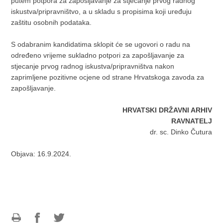
putem potpora za zapošljavanje za stjecanje prvog radnog
iskustva/pripravništvo, a u skladu s propisima koji uređuju
zaštitu osobnih podataka.
S odabranim kandidatima sklopit će se ugovori o radu na
određeno vrijeme sukladno potpori za zapošljavanje za
stjecanje prvog radnog iskustva/pripravništva nakon
zaprimljene pozitivne ocjene od strane Hrvatskoga zavoda za
zapošljavanje.
HRVATSKI DRŽAVNI ARHIV
RAVNATELJ
dr. sc. Dinko Čutura
Objava: 16.9.2024.