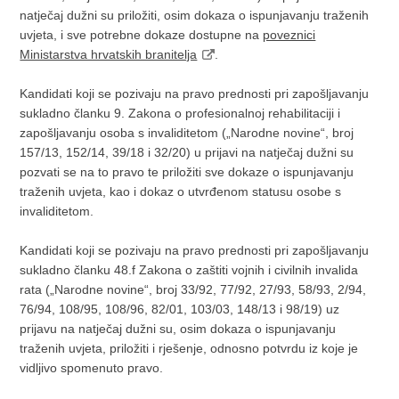
natječaj dužni su priložiti, osim dokaza o ispunjavanju traženih
uvjeta, i sve potrebne dokaze dostupne na
poveznici
Ministarstva hrvatskih branitelja
.
Kandidati koji se pozivaju na pravo prednosti pri zapošljavanju
sukladno članku 9. Zakona o profesionalnoj rehabilitaciji i
zapošljavanju osoba s invaliditetom („Narodne novine“, broj
157/13, 152/14, 39/18 i 32/20) u prijavi na natječaj dužni su
pozvati se na to pravo te priložiti sve dokaze o ispunjavanju
traženih uvjeta, kao i dokaz o utvrđenom statusu osobe s
invaliditetom.
Kandidati koji se pozivaju na pravo prednosti pri zapošljavanju
sukladno članku 48.f Zakona o zaštiti vojnih i civilnih invalida
rata („Narodne novine“, broj 33/92, 77/92, 27/93, 58/93, 2/94,
76/94, 108/95, 108/96, 82/01, 103/03, 148/13 i 98/19) uz
prijavu na natječaj dužni su, osim dokaza o ispunjavanju
traženih uvjeta, priložiti i rješenje, odnosno potvrdu iz koje je
vidljivo spomenuto pravo.