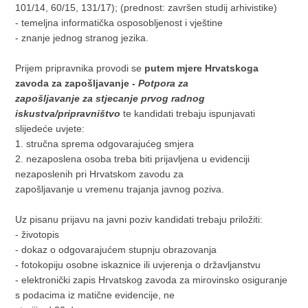
101/14, 60/15, 131/17); (prednost: završen studij arhivistike)
- temeljna informatička osposobljenost i vještine
- znanje jednog stranog jezika.
Prijem pripravnika provodi se
putem mjere Hrvatskoga
zavoda za zapošljavanje -
Potpora za
zapošljavanje za stjecanje prvog radnog
iskustva/pripravništvo
te kandidati trebaju ispunjavati
slijedeće uvjete:
1. stručna sprema odgovarajućeg smjera
2. nezaposlena osoba treba biti prijavljena u evidenciji
nezaposlenih pri Hrvatskom zavodu za
zapošljavanje u vremenu trajanja javnog poziva.
Uz pisanu prijavu na javni poziv kandidati trebaju priložiti:
- životopis
- dokaz o odgovarajućem stupnju obrazovanja
- fotokopiju osobne iskaznice ili uvjerenja o državljanstvu
- elektronički zapis Hrvatskog zavoda za mirovinsko osiguranje
s podacima iz matične evidencije, ne