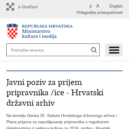
Preskoči
A
English
A
na
Prilagodba pristupačnosti
glavni
sadržaj
Javni poziv za prijem
pripravnika /ice - Hrvatski
državni arhiv
Na temelju članka 35. Statuta Hrvatskoga državnoga arhiva i
Plana prijama za zapošljavanje pripravnika u reguliranim
djelatnostima iz sektora kulture za 2024. godinu, Hrvatski