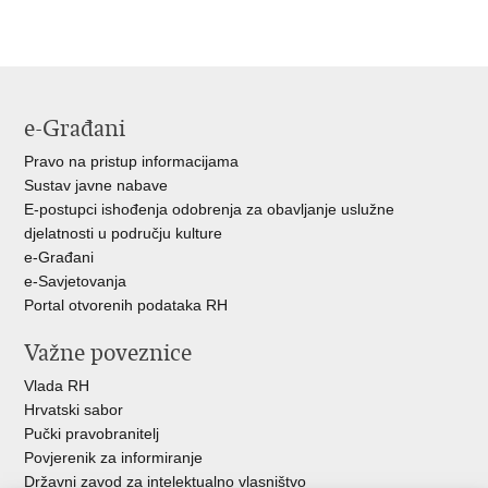
Ispiši
Podijeli
Podijeli
stranicu
na
na
Facebooku
Twitteru
e-Građani
Pravo na pristup informacijama
Sustav javne nabave
E-postupci ishođenja odobrenja za obavljanje uslužne
djelatnosti u području kulture
e-Građani
e-Savjetovanja
Portal otvorenih podataka RH
Važne poveznice
Vlada RH
Hrvatski sabor
Pučki pravobranitelj
Povjerenik za informiranje
Državni zavod za intelektualno vlasništvo