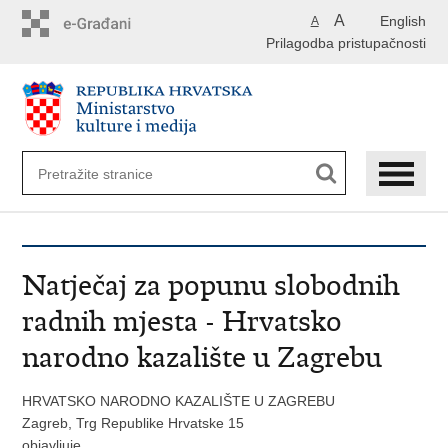
Preskoči
A
English
A
na
Prilagodba pristupačnosti
glavni
sadržaj
Natječaj za popunu slobodnih
radnih mjesta - Hrvatsko
narodno kazalište u Zagrebu
HRVATSKO NARODNO KAZALIŠTE U ZAGREBU
Zagreb, Trg Republike Hrvatske 15
objavljuje