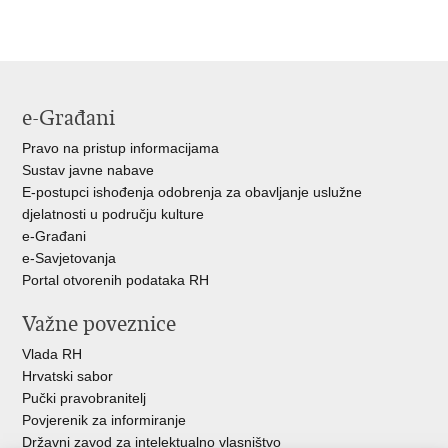
Ispiši
Podijeli
Podijeli
stranicu
na
na
Facebooku
Twitteru
e-Građani
Pravo na pristup informacijama
Sustav javne nabave
E-postupci ishođenja odobrenja za obavljanje uslužne
djelatnosti u području kulture
e-Građani
e-Savjetovanja
Portal otvorenih podataka RH
Važne poveznice
Vlada RH
Hrvatski sabor
Pučki pravobranitelj
Povjerenik za informiranje
Državni zavod za intelektualno vlasništvo