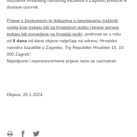
službama Hrvatskog narodnog kazališta u Zagrebu predoče ili
dostave izvornik.
Prijave s životopisom te dokazima o ispunjavanju traženih
uvjeta koje
trebaju biti na hrvatskom jeziku (strane isprave
trebaju biti prevedene na hrvatski jezik),
podnose se u roku
od
8 dana
od dana objave natječaja na adresu: Hrvatsko
narodno kazalište u Zagrebu, Trg Republike Hrvatske 15, 10
000 Zagreb“.
Nepotpune i nepravovremene prijave neće se razmatrati.
Objava, 26.1.2024.