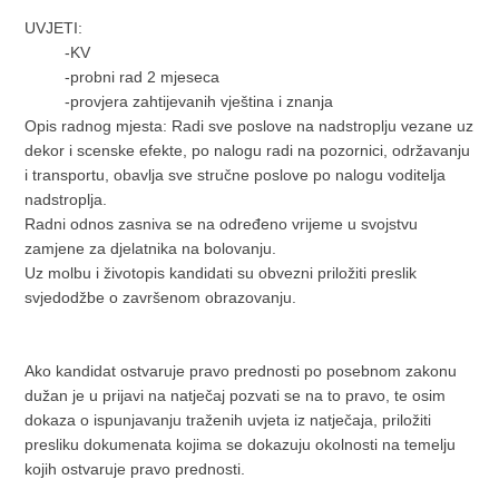
UVJETI:
-KV
-probni rad 2 mjeseca
-provjera zahtijevanih vještina i znanja
Opis radnog mjesta: Radi sve poslove na nadstroplju vezane uz
dekor i scenske efekte, po nalogu radi na pozornici, održavanju
i transportu, obavlja sve stručne poslove po nalogu voditelja
nadstroplja.
Radni odnos zasniva se na određeno vrijeme u svojstvu
zamjene za djelatnika na bolovanju.
Uz molbu i životopis kandidati su obvezni priložiti preslik
svjedodžbe o završenom obrazovanju.
Ako kandidat ostvaruje pravo prednosti po posebnom zakonu
dužan je u prijavi na natječaj pozvati se na to pravo, te osim
dokaza o ispunjavanju traženih uvjeta iz natječaja, priložiti
presliku dokumenata kojima se dokazuju okolnosti na temelju
kojih ostvaruje pravo prednosti.