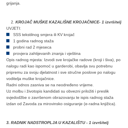
grijanja.
KROJAČ MUŠKE KAZALIŠNE KROJAČNICE- 1 izvršitelj
UVJETI:
SSS tekstilnog smjera ili KV krojač
1 godina radnog staža
probni rad 2 mjeseca
provjera zahtijevanih znanja i vještina
Opis radnog mjesta: Izvodi sve krojačke radove (kroji i šiva), po
nalogu radi kao ispomoć u garderobi, obavlja svu potrebnu
pripremu za svoju djelatnost i sve stručne poslove po nalogu
voditelja muške krojačnice.
Radni odnos zasniva se na neodređeno vrijeme.
Uz molbu i životopis kandidati su obvezni priložiti i preslik
svjedodžbe o završenom obrazovanju te ispis radnog staža
izdan od Zavoda za mirovinsko osiguranje (e-radna knjižica).
3. RADNIK NADSTROPLJA U KAZALIŠTU - 1 izvršitelj