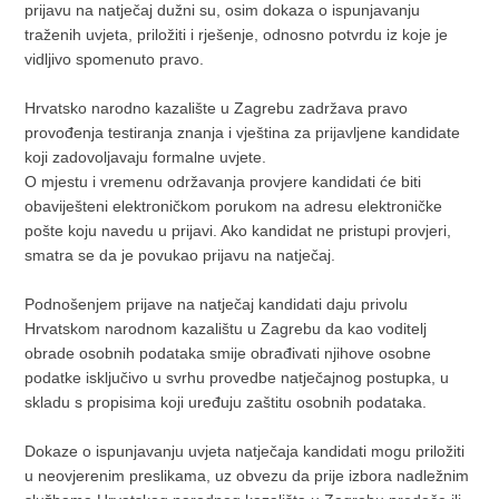
prijavu na natječaj dužni su, osim dokaza o ispunjavanju
traženih uvjeta, priložiti i rješenje, odnosno potvrdu iz koje je
vidljivo spomenuto pravo.
Hrvatsko narodno kazalište u Zagrebu zadržava pravo
provođenja testiranja znanja i vještina za prijavljene kandidate
koji zadovoljavaju formalne uvjete.
O mjestu i vremenu održavanja provjere kandidati će biti
obaviješteni elektroničkom porukom na adresu elektroničke
pošte koju navedu u prijavi. Ako kandidat ne pristupi provjeri,
smatra se da je povukao prijavu na natječaj.
Podnošenjem prijave na natječaj kandidati daju privolu
Hrvatskom narodnom kazalištu u Zagrebu da kao voditelj
obrade osobnih podataka smije obrađivati njihove osobne
podatke isključivo u svrhu provedbe natječajnog postupka, u
skladu s propisima koji uređuju zaštitu osobnih podataka.
Dokaze o ispunjavanju uvjeta natječaja kandidati mogu priložiti
u neovjerenim preslikama, uz obvezu da prije izbora nadležnim