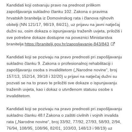
Kandidati koji ostvaruju pravo na prednost prilikom
zapošljavanja sukladno članku 102. Zakona o pravima
hrvatskih branitelja iz Domovinskog rata i članova njihovih
obitelji (NN 121/17, 98/19, 84/21), uz prijavu na javni natječaj
dužni su, osim dokaza o ispunjavanju traženih uvjeta, priložiti i
sve potrebne dokaze dostupne na poveznici Ministarstva
branitelja:
https://branitelji.gov.hr/zaposljavanje-843/843
Kandidati koji se pozivaju na pravo prednosti pri zapošljavanju
sukladno članku 9. Zakona o profesionalnoj rehabilitaciji i
zapošljavanju osoba s invaliditetom („Narodne novine“, broj
157/13, 152/14, 39/18 i 32/20) u prijavi na natječaj dužni su
pozvati se na to pravo te priložiti sve dokaze o ispunjavanju
traženih uvjeta, kao i dokaz o utvrđenom statusu osobe s
invaliditetom.
Kandidati koji se pozivaju na pravo prednosti pri zapošljavanju
sukladno članku 48.f Zakona o zaštiti civilnih i vojnih invalida
rata („Narodne novine“, broj 33/92, 77/92, 27/93, 58/93, 2/94,
76/94, 108/95, 108/96, 82/01, 103/03, 148/13 i 98/19) uz