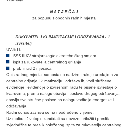
N A T J E Č A J
za popunu slobodnih radnih mjesta
RUKOVATELJ KLIMATIZACIJE I ODRŽAVANJA - 1
izvršitelj
UVJETI:
SSS ili KV strojarskog/elektrotehničkog smjera
ispit za rukovatelja centralnog grijanja
probni rad 2 mjeseca
Opis radnog mjesta: samostalno nadzire i rukuje uređajima za
centralno grijanje i klimatizaciju i održava ih, vodi službene
evidencije i evidencije o izvršenom radu te pisane izvještaje o
kvarovima, prema nalogu obavlja i poslove drugog održavanja,
obavlja sve stručne poslove po nalogu voditelja energetike i
održavanja.
Radni odnos zasniva se na neodređeno vrijeme.
Uz molbu i životopis kandidati su obvezni priložiti i preslik
svjedodžbe te preslik položenog ispita za rukovatelja centralnog