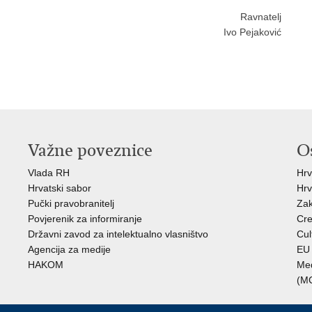
Ravnatelj
Ivo Pejaković
Važne poveznice
O
Vlada RH
Hrv
Hrvatski sabor
Hrv
Pučki pravobranitelj
Zak
Povjerenik za informiranje
Cre
Državni zavod za intelektualno vlasništvo
Cul
Agencija za medije
EU 
HAKOM
Međ
(M