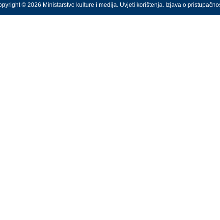
pyright © 2026 Ministarstvo kulture i medija.
Uvjeti korištenja
.
Izjava o pristupačnos