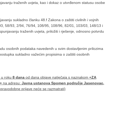
unjavanju traženih uvjeta, kao i dokaz o utvrđenom statusu osobe
javanju sukladno članku 48.f Zakona o zaštiti civilnih i vojnih
93, 58/93, 2/94, 76/94, 108/95, 108/96, 82/01, 103/03, 148/13 i
punjavanju traženih uvjeta, priložiti i rješenje, odnosno potvrdu
bradu osobnih podataka navedenih u svim dostavljenim prilozima
ostupka sukladno važećim propisima o zaštiti osobnih
e u roku
8 dana
od dana objave natječaja s naznakom
«ZA
»
na adresu:
Javna ustanova Spomen područje Jasenovac,
epravodobne prijave neće se razmatrati)