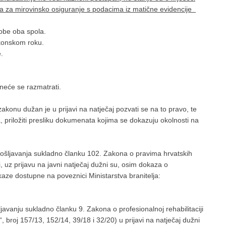
da za mirovinsko osiguranje s podacima iz matične evidencije
obe oba spola.
akonskom roku.
.
neće se razmatrati.
onu dužan je u prijavi na natječaj pozvati se na to pravo, te
, priložiti presliku dokumenata kojima se dokazuju okolnosti na
apošljavanja sukladno članku 102. Zakona o pravima hrvatskih
i, uz prijavu na javni natječaj dužni su, osim dokaza o
okaze dostupne na poveznici Ministarstva branitelja:
ljavanju sukladno članku 9. Zakona o profesionalnoj rehabilitaciji
, broj 157/13, 152/14, 39/18 i 32/20) u prijavi na natječaj dužni