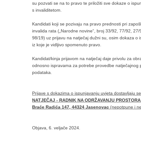
su pozvati se na to pravo te priložiti sve dokaze o isp
s invaliditetom.
Kandidati koji se pozivaju na pravo prednosti pri zapošl
invalida rata („Narodne novine“, broj 33/92, 77/92, 27/
98/19) uz prijavu na natječaj dužni su, osim dokaza o is
iz koje je vidljivo spomenuto pravo.
Kandidat/kinja prijavom na natječaj daje privolu za o
odnosno ispravama za potrebe provedbe natječajnog p
podataka.
Prijave s dokazima o ispunjavanju uvjeta dostavljaju s
NATJEČAJ - RADNIK NA ODRŽAVANJU PROSTORA
Braće Radića 147, 44324 Jasenovac
(nepotpune i n
Objava, 6. veljače 2024.