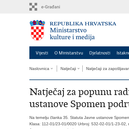
Preskoči
na
glavni
sadržaj
Vijesti
O Ministarstvu
Djelatnosti
Istak
Naslovnica
Natječaji
Natječaji za zapošljava
Natječaj za popunu rad
ustanove Spomen podru
Na temelju članka 35. Statuta Javne ustanove Spomen p
Klasa: 112-01/23-01/0020 Urbroj: 532-02-01/1-23-02, r