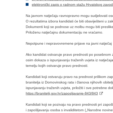
elektronički zapis o radnom stažu Hrvatskog zavo
Na javnom natječaju ravnopravno mogu sudjelovati os
O rezultatima izbora kandidati će biti obaviješteni u z
Dokumenti koji se podnose uz molbu mogu biti preslike
Priloženu natječajnu dokumentaciju ne vraćamo.
Nepotpune i nepravovremene prijave na javni natječaj 
Ako kandidat ostvaruje pravo prednosti po posebnom zak
osim dokaza o ispunjavanju traženih uvjeta iz natječaja
temelju kojih ostvaruje pravo prednosti.
Kandidati koji ostvaruju pravo na prednost prilikom z
branitelja iz Domovinskog rata i članova njihovih obitelj
ispunjavanju traženih uvjeta, priložiti i sve potrebne d
https://branitelji.gov.hr/zaposljavanje-843/843
Kandidati koji se pozivaju na pravo prednosti pri zapoš
i zapošljavanju osoba s invaliditetom („Narodne novine“