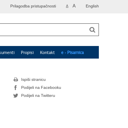
A
Prilagodba pristupačnosti
English
A
kumenti
Propisi
Kontakt
e - Pisarnica
Ispiši stranicu
Podijeli na Facebooku
Podijeli na Twitteru