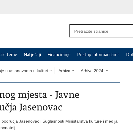
nute teme
Natječaji
Financiranje
Pristup informacijama
Do
nje u ustanovama u kulturi
Arhiva
Arhiva 2024.
nog mjesta - Javne
čja Jasenovac
odručja Jasenovac i Suglasnosti Ministarstva kulture i medija
avnatelj