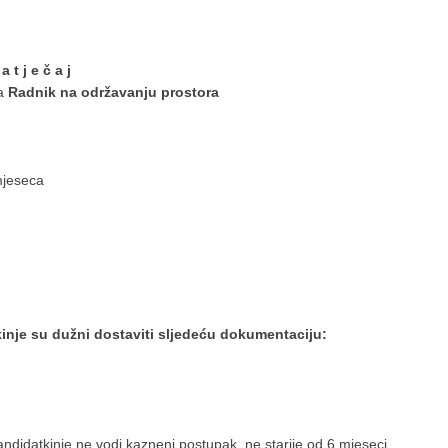
a t j e č a j
ta
Radnik na održavanju prostora
 mjeseca
kinje su dužni dostaviti sljedeću dokumentaciju:
ndidatkinje ne vodi kazneni postupak, ne starije od 6 mjeseci