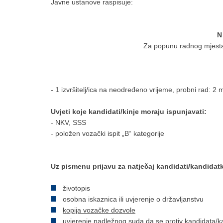
Javne ustanove raspisuje:
N 
Za popunu radnog mjes
- 1 izvršitelj/ica na neodređeno vrijeme, probni rad: 2
Uvjeti koje kandidati/kinje moraju ispunjavati:
- NKV, SSS
- položen vozački ispit „B“ kategorije
Uz pismenu prijavu za natječaj kandidati/kandidat
životopis
osobna iskaznica ili uvjerenje o državljanstvu
kopija vozačke dozvole
uvjerenje nadležnog suda da se protiv kandidata/ka