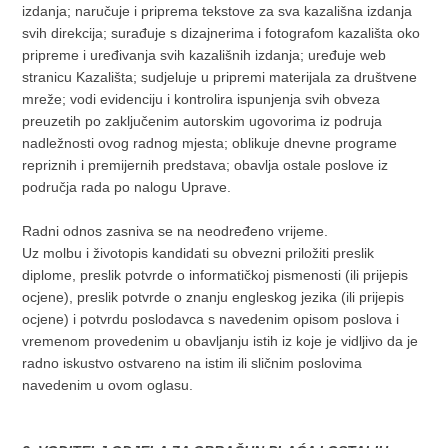
izdanja; naručuje i priprema tekstove za sva kazališna izdanja
svih direkcija; surađuje s dizajnerima i fotografom kazališta oko
pripreme i uređivanja svih kazališnih izdanja; uređuje web
stranicu Kazališta; sudjeluje u pripremi materijala za društvene
mreže; vodi evidenciju i kontrolira ispunjenja svih obveza
preuzetih po zaključenim autorskim ugovorima iz podruja
nadležnosti ovog radnog mjesta; oblikuje dnevne programe
repriznih i premijernih predstava; obavlja ostale poslove iz
područja rada po nalogu Uprave.
Radni odnos zasniva se na neodređeno vrijeme.
Uz molbu i životopis kandidati su obvezni priložiti preslik
diplome, preslik potvrde o informatičkoj pismenosti (ili prijepis
ocjene), preslik potvrde o znanju engleskog jezika (ili prijepis
ocjene) i potvrdu poslodavca s navedenim opisom poslova i
vremenom provedenim u obavljanju istih iz koje je vidljivo da je
radno iskustvo ostvareno na istim ili sličnim poslovima
navedenim u ovom oglasu.