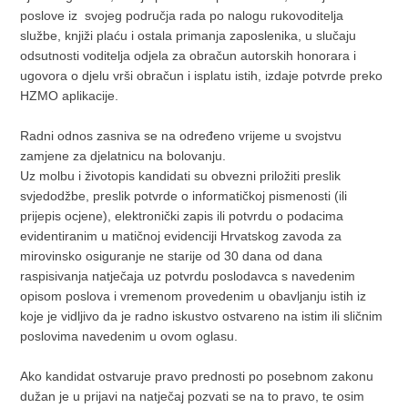
poslove iz svojeg područja rada po nalogu rukovoditelja
službe, knjiži plaću i ostala primanja zaposlenika, u slučaju
odsutnosti voditelja odjela za obračun autorskih honorara i
ugovora o djelu vrši obračun i isplatu istih, izdaje potvrde preko
HZMO aplikacije.
Radni odnos zasniva se na određeno vrijeme u svojstvu
zamjene za djelatnicu na bolovanju.
Uz molbu i životopis kandidati su obvezni priložiti preslik
svjedodžbe, preslik potvrde o informatičkoj pismenosti (ili
prijepis ocjene), elektronički zapis ili potvrdu o podacima
evidentiranim u matičnoj evidenciji Hrvatskog zavoda za
mirovinsko osiguranje ne starije od 30 dana od dana
raspisivanja natječaja uz potvrdu poslodavca s navedenim
opisom poslova i vremenom provedenim u obavljanju istih iz
koje je vidljivo da je radno iskustvo ostvareno na istim ili sličnim
poslovima navedenim u ovom oglasu.
Ako kandidat ostvaruje pravo prednosti po posebnom zakonu
dužan je u prijavi na natječaj pozvati se na to pravo, te osim