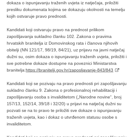
dokaza o ispunjavanju traženih uvjeta iz natječaja, priložiti
presliku dokumenata kojima se dokazuju okolnosti na temelju
kojih ostvaruje pravo prednosti.
Kandidati koji ostvaruju pravo na prednost prilikom
zapošljavanja sukladno članku 102. Zakona o pravima
hrvatskih branitelja iz Domovinskog rata i članova njihovih
obitelji (NN 121/17, 98/19, 84/21), uz prijavu na javni natječaj
dužni su, osim dokaza o ispunjavanju traženih uvjeta, priložiti i
sve potrebne dokaze dostupne na poveznici Ministarstva
branitelja:
https://branitelji.gov.hr/zaposljavanje-843/843
Kandidati koji se pozivaju na pravo prednosti pri zapošljavanju
sukladno članku 9. Zakona o profesionalnoj rehabilitaciji i
zapošljavanju osoba s invaliditetom („Narodne novine“, broj
157/13, 152/14, 39/18 i 32/20) u prijavi na natječaj dužni su
pozvati se na to pravo te priložiti sve dokaze o ispunjavanju
traženih uvjeta, kao i dokaz o utvrđenom statusu osobe s
invaliditetom.