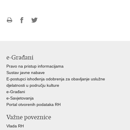
Ispiši
Podijeli
Podijeli
stranicu
na
na
Facebooku
Twitteru
e-Građani
Pravo na pristup informacijama
Sustav javne nabave
E-postupci ishođenja odobrenja za obavljanje uslužne
djelatnosti u području kulture
e-Građani
e-Savjetovanja
Portal otvorenih podataka RH
Važne poveznice
Vlada RH