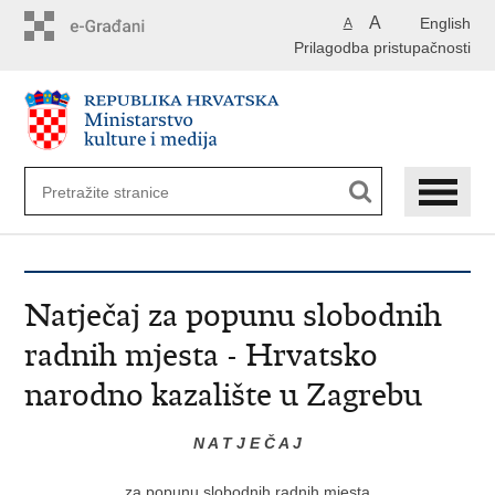
Preskoči
A
English
A
na
Prilagodba pristupačnosti
glavni
sadržaj
Natječaj za popunu slobodnih
radnih mjesta - Hrvatsko
narodno kazalište u Zagrebu
N A T J E Č A J
za popunu slobodnih radnih mjesta