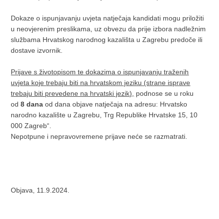
Dokaze o ispunjavanju uvjeta natječaja kandidati mogu priložiti
u neovjerenim preslikama, uz obvezu da prije izbora nadležnim
službama Hrvatskog narodnog kazališta u Zagrebu predoče ili
dostave izvornik.
Prijave s životopisom te dokazima o ispunjavanju traženih
uvjeta koje
trebaju biti na hrvatskom jeziku (strane isprave
trebaju biti prevedene na hrvatski jezik),
podnose se u roku
od
8 dana
od dana objave natječaja na adresu: Hrvatsko
narodno kazalište u Zagrebu, Trg Republike Hrvatske 15, 10
000 Zagreb“.
Nepotpune i nepravovremene prijave neće se razmatrati.
Objava, 11.9.2024.