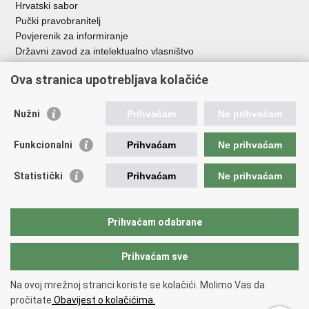
Hrvatski sabor
Pučki pravobranitelj
Povjerenik za informiranje
Državni zavod za intelektualno vlasništvo
Agencija za medije
Ova stranica upotrebljava kolačiće
HAKOM
Ostale poveznice
Nužni
Prihvaćam
Ne prihvaćam
Hrvatski restauratorski zavod
Funkcionalni
Prihvaćam
Ne prihvaćam
Hrvatski audiovizualni centar
Zaklada Kultura nova
Statistički
Prihvaćam
Ne prihvaćam
Creative Europe
Cultural heritage in EU
EU National Institutes for Culture
Prihvaćam odabrane
Međunarodni centar za podvodnu arheologiju u Zadru (MCPA)
Prihvaćam sve
Povratak na vrh
Na ovoj mrežnoj stranci koriste se kolačići. Molimo Vas da
Copyright © 2026 Ministarstvo kulture i medija.
Uvjeti korištenja
.
Izjava o
pročitate
Obavijest o kolačićima.
pristupačnosti
.