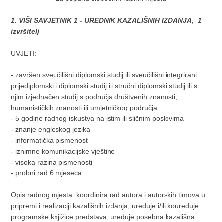
1. VIŠI SAVJETNIK 1 - UREDNIK KAZALIŠNIH IZDANJA, 1
izvršitelj
UVJETI:
- završen sveučilišni diplomski studij ili sveučilišni integrirani
prijediplomski i diplomski studij ili stručni diplomski studij ili s
njim izjednačen studij s područja društvenih znanosti,
humanističkih znanosti ili umjetničkog područja
- 5 godine radnog iskustva na istim ili sličnim poslovima
- znanje engleskog jezika
- informatička pismenost
- iznimne komunikacijske vještine
- visoka razina pismenosti
- probni rad 6 mjeseca
Opis radnog mjesta: koordinira rad autora i autorskih timova u
pripremi i realizaciji kazališnih izdanja; uređuje i/ili kouređuje
programske knjižice predstava; uređuje posebna kazališna