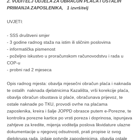
2. VODITELJ ODJELA ZA OBRAČUN PLAĆA I OSTALIH
PRIMANJA ZAPOSLENIKA, 1 izvršitelj
UVJETI:
- SSS društveni smjer
- 3 godine radnog staža na istim ili sličnim poslovima
- informatička pismenost
- poželjno iskustvo u proračunskom računovodstvu i rada u
COP-u
- probni rad 2 mjeseca
Opis radnog mjesta: obavlja mjesečni obračun plaća i naknada
te ostalih naknada djelatnicima Kazališta, vrši korekcije plaća,
obavlja obračun obustava iz plaće, obračunava prijevoz, te
ostale naknade po TKU, provodi ovrhe na plaćama
zaposlenika, kreira i šalje JOPPD obrasce putem e-Porezne, te
kontrolira porezne kartice po vrsti poreza i doprinosa, ispunjava
zahtjeve za kredite, mijenja voditelja poslova likvidature ulazne
dokumentacije u njegovoj odsutnosti, prati propise iz svog
djelokruga rada, izdaje potvrde zaposlenicima, obavlja ostale