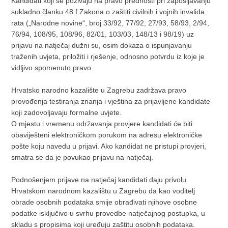
Kandidati koji se pozivaju na pravo prednosti pri zapošljavanju
sukladno članku 48.f Zakona o zaštiti civilnih i vojnih invalida
rata („Narodne novine“, broj 33/92, 77/92, 27/93, 58/93, 2/94,
76/94, 108/95, 108/96, 82/01, 103/03, 148/13 i 98/19) uz
prijavu na natječaj dužni su, osim dokaza o ispunjavanju
traženih uvjeta, priložiti i rješenje, odnosno potvrdu iz koje je
vidljivo spomenuto pravo.
Hrvatsko narodno kazalište u Zagrebu zadržava pravo
provođenja testiranja znanja i vještina za prijavljene kandidate
koji zadovoljavaju formalne uvjete.
O mjestu i vremenu održavanja provjere kandidati će biti
obaviješteni elektroničkom porukom na adresu elektroničke
pošte koju navedu u prijavi. Ako kandidat ne pristupi provjeri,
smatra se da je povukao prijavu na natječaj.
Podnošenjem prijave na natječaj kandidati daju privolu
Hrvatskom narodnom kazalištu u Zagrebu da kao voditelj
obrade osobnih podataka smije obrađivati njihove osobne
podatke isključivo u svrhu provedbe natječajnog postupka, u
skladu s propisima koji uređuju zaštitu osobnih podataka.