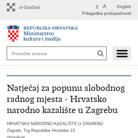
Preskoči
A
English
A
na
Prilagodba pristupačnosti
glavni
sadržaj
Natječaj za popunu slobodnog
radnog mjesta - Hrvatsko
narodno kazalište u Zagrebu
HRVATSKO NARODNO KAZALIŠTE U ZAGREBU
Zagreb, Trg Republike Hrvatske 15
objavljuje