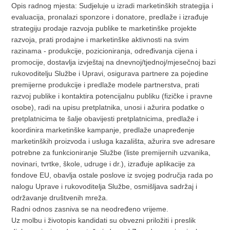
Opis radnog mjesta: Sudjeluje u izradi marketinških strategija i
evaluacija, pronalazi sponzore i donatore, predlaže i izrađuje
strategiju prodaje razvoja publike te marketinške projekte
razvoja, prati prodajne i marketinške aktivnosti na svim
razinama - produkcije, pozicioniranja, određivanja cijena i
promocije, dostavlja izvještaj na dnevnoj/tjednoj/mjesečnoj bazi
rukovoditelju Službe i Upravi, osigurava partnere za pojedine
premijerne produkcije i predlaže modele partnerstva, prati
razvoj publike i kontaktira potencijalnu publiku (fizičke i pravne
osobe), radi na upisu pretplatnika, unosi i ažurira podatke o
pretplatnicima te šalje obavijesti pretplatnicima, predlaže i
koordinira marketinške kampanje, predlaže unapređenje
marketinških proizvoda i usluga kazališta, ažurira sve adresare
potrebne za funkcioniranje Službe (liste premijernih uzvanika,
novinari, tvrtke, škole, udruge i dr.), izrađuje aplikacije za
fondove EU, obavlja ostale poslove iz svojeg područja rada po
nalogu Uprave i rukovoditelja Službe, osmišljava sadržaj i
održavanje društvenih mreža.
Radni odnos zasniva se na neodređeno vrijeme.
Uz molbu i životopis kandidati su obvezni priložiti i preslik