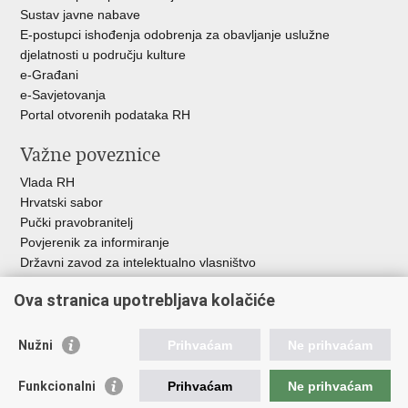
Sustav javne nabave
E-postupci ishođenja odobrenja za obavljanje uslužne
djelatnosti u području kulture
e-Građani
e-Savjetovanja
Portal otvorenih podataka RH
Važne poveznice
Vlada RH
Hrvatski sabor
Pučki pravobranitelj
Povjerenik za informiranje
Državni zavod za intelektualno vlasništvo
Agencija za medije
Ova stranica upotrebljava kolačiće
HAKOM
Ostale poveznice
Nužni
Prihvaćam
Ne prihvaćam
Hrvatski restauratorski zavod
Funkcionalni
Prihvaćam
Ne prihvaćam
Hrvatski audiovizualni centar