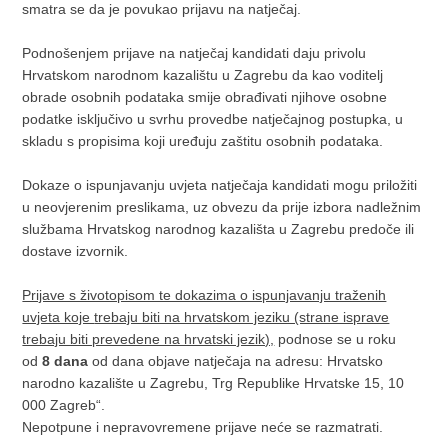
smatra se da je povukao prijavu na natječaj.
Podnošenjem prijave na natječaj kandidati daju privolu
Hrvatskom narodnom kazalištu u Zagrebu da kao voditelj
obrade osobnih podataka smije obrađivati njihove osobne
podatke isključivo u svrhu provedbe natječajnog postupka, u
skladu s propisima koji uređuju zaštitu osobnih podataka.
Dokaze o ispunjavanju uvjeta natječaja kandidati mogu priložiti
u neovjerenim preslikama, uz obvezu da prije izbora nadležnim
službama Hrvatskog narodnog kazališta u Zagrebu predoče ili
dostave izvornik.
Prijave s životopisom te dokazima o ispunjavanju traženih
uvjeta koje
trebaju biti na hrvatskom jeziku (strane isprave
trebaju biti prevedene na hrvatski jezik),
podnose se u roku
od
8 dana
od dana objave natječaja na adresu: Hrvatsko
narodno kazalište u Zagrebu, Trg Republike Hrvatske 15, 10
000 Zagreb“.
Nepotpune i nepravovremene prijave neće se razmatrati.