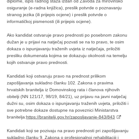
diplome, ispis radnog staža izdan od Zavoda za mirovinsko
osiguranje (e-radna knjižica), preslik potvrde o poznavanju
stranog jezika (ili prijepis ocjene) i preslik potvrde o
informatičkoj pismenosti (ili prijepis ocjene).
Ako kandidat ostvaruje pravo prednosti po posebnom zakonu
dužan je u prijavi na natječaj pozvati se na to pravo, te osim
dokaza o ispunjavanju traženih uvjeta iz natječaja, priložiti
presliku dokumenata kojima se dokazuju okolnosti na temelju
kojih ostvaruje pravo prednosti.
Kandidati koji ostvaruju pravo na prednost prilikom
zapošljavanja sukladno članku 102. Zakona o pravima
hrvatskih branitelja iz Domovinskog rata i članova njihovih
obitelji (NN 121/17, 98/19, 84/21), uz prijavu na javni natječaj
dužni su, osim dokaza o ispunjavanju traženih uvjeta, priložiti i
sve potrebne dokaze dostupne na poveznici Ministarstva
branitelja:
https://branitelji.gov.hr/zaposljavanje-843/843
Kandidati koji se pozivaju na pravo prednosti pri zapošljavanju
sukladno članku 9. Zakona o profesionalnoj rehabilitaciji i