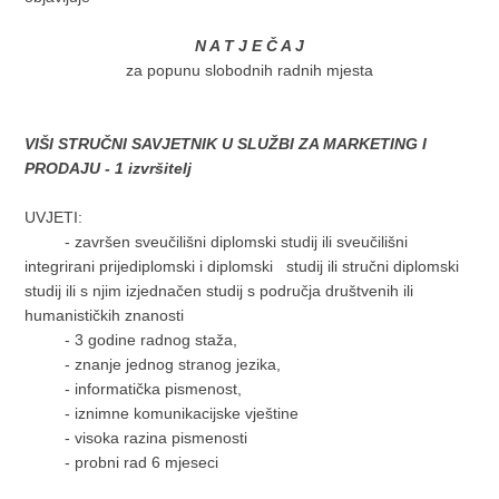
N A T J E Č A J
za popunu slobodnih radnih mjesta
VIŠI STRUČNI SAVJETNIK U SLUŽBI ZA MARKETING I
PRODAJU - 1 izvršitelj
UVJETI:
- završen sveučilišni diplomski studij ili sveučilišni
integrirani prijediplomski i diplomski studij ili stručni diplomski
studij ili s njim izjednačen studij s područja društvenih ili
humanističkih znanosti
- 3 godine radnog staža,
- znanje jednog stranog jezika,
- informatička pismenost,
- iznimne komunikacijske vještine
- visoka razina pismenosti
- probni rad 6 mjeseci