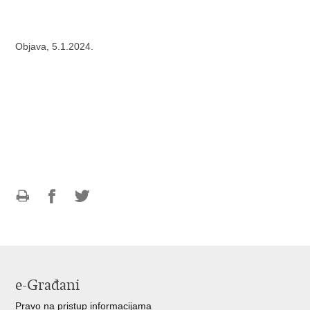
Objava, 5.1.2024.
Ispiši
Podijeli
Podijeli
stranicu
na
na
Facebooku
Twitteru
e-Građani
Pravo na pristup informacijama