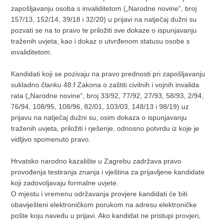
zapošljavanju osoba s invaliditetom („Narodne novine“, broj
157/13, 152/14, 39/18 i 32/20) u prijavi na natječaj dužni su
pozvati se na to pravo te priložiti sve dokaze o ispunjavanju
traženih uvjeta, kao i dokaz o utvrđenom statusu osobe s
invaliditetom.
Kandidati koji se pozivaju na pravo prednosti pri zapošljavanju
sukladno članku 48.f Zakona o zaštiti civilnih i vojnih invalida
rata („Narodne novine“, broj 33/92, 77/92, 27/93, 58/93, 2/94,
76/94, 108/95, 108/96, 82/01, 103/03, 148/13 i 98/19) uz
prijavu na natječaj dužni su, osim dokaza o ispunjavanju
traženih uvjeta, priložiti i rješenje, odnosno potvrdu iz koje je
vidljivo spomenuto pravo.
Hrvatsko narodno kazalište u Zagrebu zadržava pravo
provođenja testiranja znanja i vještina za prijavljene kandidate
koji zadovoljavaju formalne uvjete.
O mjestu i vremenu održavanja provjere kandidati će biti
obaviješteni elektroničkom porukom na adresu elektroničke
pošte koju navedu u prijavi. Ako kandidat ne pristupi provjeri,