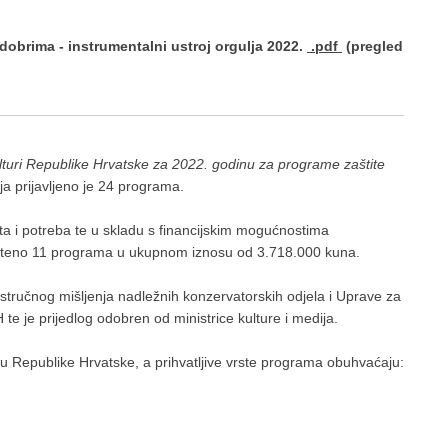
dobrima - instrumentalni ustroj orgulja 2022.
.pdf
(pregled
lturi Republike Hrvatske za 2022. godinu za programe zaštite
lja prijavljeno je 24 programa.
eta i potreba te u skladu s financijskim mogućnostima
uvršteno 11 programa u ukupnom iznosu od 3.718.000 kuna.
stručnog mišljenja nadležnih konzervatorskih odjela i Uprave za
 te je prijedlog odobren od ministrice kulture i medija.
ju Republike Hrvatske, a prihvatljive vrste programa obuhvaćaju: