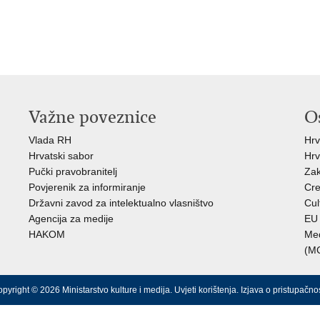
Važne poveznice
O
Vlada RH
Hrv
Hrvatski sabor
Hrv
Pučki pravobranitelj
Zak
Povjerenik za informiranje
Cre
Državni zavod za intelektualno vlasništvo
Cul
Agencija za medije
EU 
HAKOM
Međ
(M
pyright © 2026 Ministarstvo kulture i medija.
Uvjeti korištenja
.
Izjava o pristupačnos