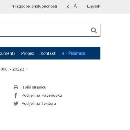
A
Prilagodba pristupačnosti
English
A
kumenti
Propisi
Kontakt
e - Pisarnica
006. - 2022.)
Ispiši stranicu
Podijeli na Facebooku
Podijeli na Twitteru