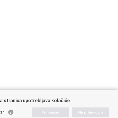
a stranica upotrebljava kolačiće
žni
Prihvaćam
Ne prihvaćam