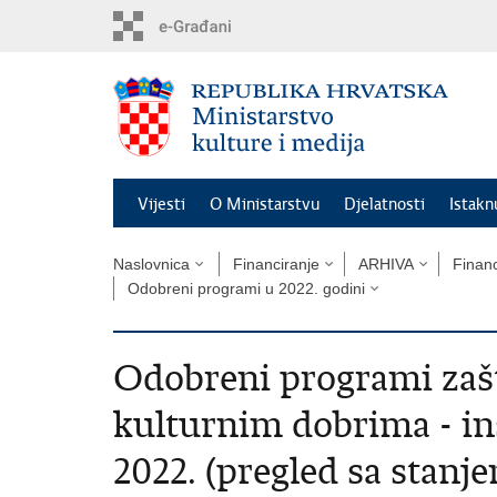
Preskoči
na
glavni
sadržaj
Vijesti
O Ministarstvu
Djelatnosti
Istak
Naslovnica
Financiranje
ARHIVA
Financ
Odobreni programi u 2022. godini
Odobreni programi zaš
kulturnim dobrima - in
2022. (pregled sa stanje