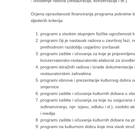
- izvođenje radova (restauracija, konzervacija i dr.).
Ocjena opravdanosti financiranja programa pokretne ba
sljedećih kriterija:
programi s visokim stupnjem fizičke ugroženosti ku
programi čiji je nastavak radova u završnoj fazi, 
prethodnom razdoblju uspješno izvršavali
programi zaštite i očuvanja za koje je pripremlje
konzervatorsko-restauratorski elaborat za izvođe
programi istražnih radova i izrade dokumentacije
restauratorskim zahvatima
programi obnove i prezentacije kulturnog dobra o
smjernice
programi zaštite i očuvanja kulturnih dobara u vl
programi zaštite i očuvanja za koje su osigurana s
sufinanciranju, npr. izjavu, odluku i sl.), osobito
i medija
programi zaštite i očuvanja kulturnih dobara na 
programi na kulturnom dobru koje ima visok stručn