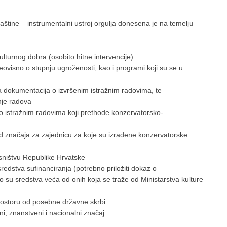
štine – instrumentalni ustroj orgulja donesena je na temelju
lturnog dobra (osobito hitne intervencije)
neovisno o stupnju ugroženosti, kao i programi koji su se u
na dokumentacija o izvršenim istražnim radovima, te
nje radova
 o istražnim radovima koji prethode konzervatorsko-
d značaja za zajednicu za koje su izrađene konzervatorske
asništvu Republike Hrvatske
redstva sufinanciranja (potrebno priložiti dokaz o
 ako su sredstva veća od onih koja se traže od Ministarstva kulture
prostoru od posebne državne skrbi
i, znanstveni i nacionalni značaj.