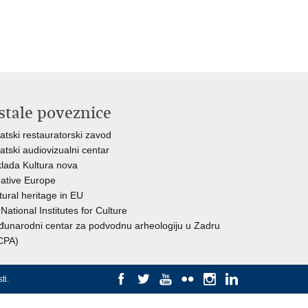
stale poveznice
atski restauratorski zavod
atski audiovizualni centar
lada Kultura nova
ative Europe
tural heritage in EU
National Institutes for Culture
unarodni centar za podvodnu arheologiju u Zadru
CPA)
ti
.