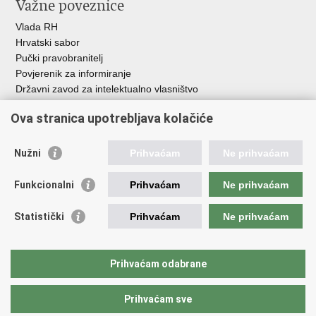
Važne poveznice
Vlada RH
Hrvatski sabor
Pučki pravobranitelj
Povjerenik za informiranje
Državni zavod za intelektualno vlasništvo
Agencija za medije
Ova stranica upotrebljava kolačiće
HAKOM
Ostale poveznice
Nužni
Prihvaćam
Ne prihvaćam
Hrvatski restauratorski zavod
Funkcionalni
Prihvaćam
Ne prihvaćam
Hrvatski audiovizualni centar
Zaklada Kultura nova
Statistički
Prihvaćam
Ne prihvaćam
Creative Europe
Cultural heritage in EU
EU National Institutes for Culture
Prihvaćam odabrane
Međunarodni centar za podvodnu arheologiju u Zadru (MCPA)
Prihvaćam sve