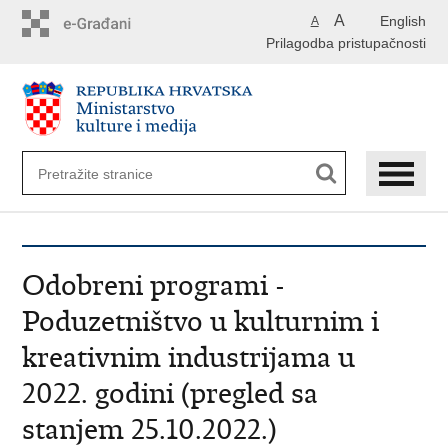
Preskoči
A
English
A
na
Prilagodba pristupačnosti
glavni
sadržaj
Odobreni programi -
Poduzetništvo u kulturnim i
kreativnim industrijama u
2022. godini (pregled sa
stanjem 25.10.2022.)