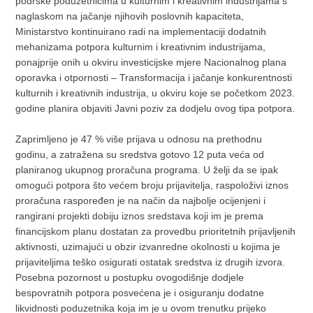
podrške poduzetnicima u kulturnim i kreativnim industrijama s
naglaskom na jačanje njihovih poslovnih kapaciteta,
Ministarstvo kontinuirano radi na implementaciji dodatnih
mehanizama potpora kulturnim i kreativnim industrijama,
ponajprije onih u okviru investicijske mjere Nacionalnog plana
oporavka i otpornosti – Transformacija i jačanje konkurentnosti
kulturnih i kreativnih industrija, u okviru koje se početkom 2023.
godine planira objaviti Javni poziv za dodjelu ovog tipa potpora.
Zaprimljeno je 47 % više prijava u odnosu na prethodnu
godinu, a zatražena su sredstva gotovo 12 puta veća od
planiranog ukupnog proračuna programa. U želji da se ipak
omogući potpora što većem broju prijavitelja, raspoloživi iznos
proračuna raspoređen je na način da najbolje ocijenjeni i
rangirani projekti dobiju iznos sredstava koji im je prema
financijskom planu dostatan za provedbu prioritetnih prijavljenih
aktivnosti, uzimajući u obzir izvanredne okolnosti u kojima je
prijaviteljima teško osigurati ostatak sredstva iz drugih izvora.
Posebna pozornost u postupku ovogodišnje dodjele
bespovratnih potpora posvećena je i osiguranju dodatne
likvidnosti poduzetnika koja im je u ovom trenutku prijeko