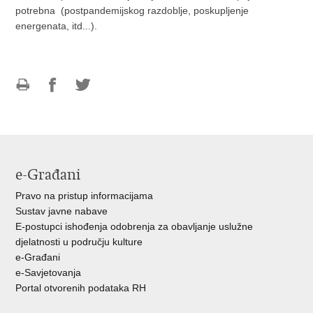
potrebna (postpandemijskog razdoblje, poskupljenje
energenata, itd...).
Ispiši
Podijeli
Podijeli
stranicu
na
na
Facebooku
Twitteru
e-Građani
Pravo na pristup informacijama
Sustav javne nabave
E-postupci ishođenja odobrenja za obavljanje uslužne
djelatnosti u području kulture
e-Građani
e-Savjetovanja
Portal otvorenih podataka RH