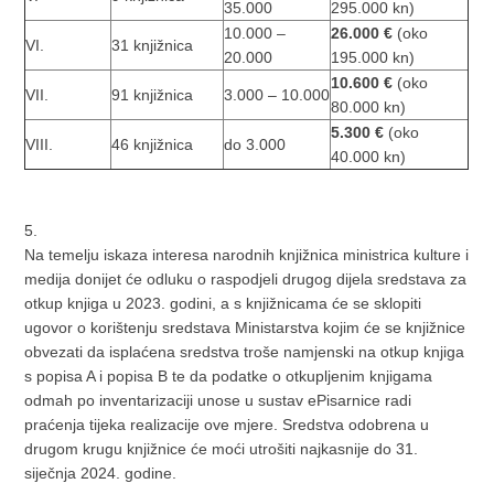
35.000
295.000 kn)
10.000 –
26.000 €
(oko
VI.
31 knjižnica
20.000
195.000 kn)
10.600 €
(oko
VII.
91 knjižnica
3.000 – 10.000
80.000 kn)
5.300 €
(oko
VIII.
46 knjižnica
do 3.000
40.000 kn)
5.
Na temelju iskaza interesa narodnih knjižnica ministrica kulture i
medija donijet će odluku o raspodjeli drugog dijela sredstava za
otkup knjiga u 2023. godini, a s knjižnicama će se sklopiti
ugovor o korištenju sredstava Ministarstva kojim će se knjižnice
obvezati da isplaćena sredstva troše namjenski na otkup knjiga
s popisa A i popisa B te da podatke o otkupljenim knjigama
odmah po inventarizaciji unose u sustav ePisarnice radi
praćenja tijeka realizacije ove mjere. Sredstva odobrena u
drugom krugu knjižnice će moći utrošiti najkasnije do 31.
siječnja 2024. godine.