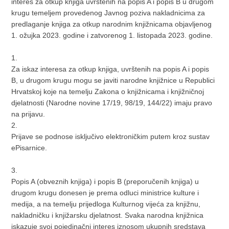
interes za otkup knjiga uvrštenih na popis A i popis B u drugom
krugu temeljem provedenog Javnog poziva nakladnicima za
predlaganje knjiga za otkup narodnim knjižnicama objavljenog
1. ožujka 2023. godine i zatvorenog 1. listopada 2023. godine.
1.
Za iskaz interesa za otkup knjiga, uvrštenih na popis A i popis
B, u drugom krugu mogu se javiti narodne knjižnice u Republici
Hrvatskoj koje na temelju Zakona o knjižnicama i knjižničnoj
djelatnosti (Narodne novine 17/19, 98/19, 144/22) imaju pravo
na prijavu.
2.
Prijave se podnose isključivo elektroničkim putem kroz sustav
ePisarnice.
3.
Popis A (obveznih knjiga) i popis B (preporučenih knjiga) u
drugom krugu donesen je prema odluci ministrice kulture i
medija, a na temelju prijedloga Kulturnog vijeća za knjižnu,
nakladničku i knjižarsku djelatnost. Svaka narodna knjižnica
iskazuje svoj pojedinačni interes iznosom ukupnih sredstava