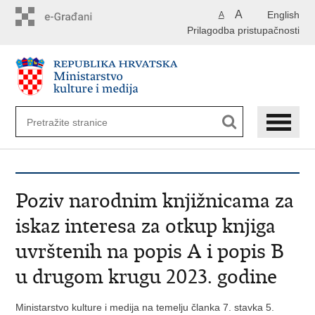
Preskoči
A
English
A
na
Prilagodba pristupačnosti
glavni
sadržaj
Poziv narodnim knjižnicama za
iskaz interesa za otkup knjiga
uvrštenih na popis A i popis B
u drugom krugu 2023. godine
Ministarstvo kulture i medija na temelju članka 7. stavka 5.