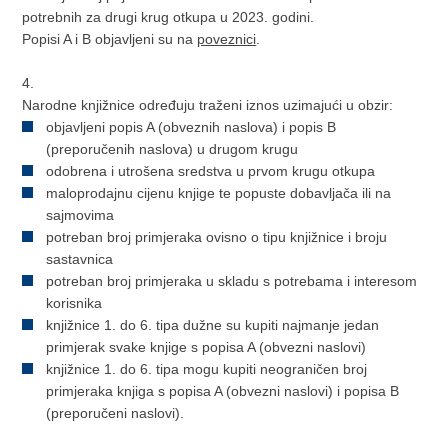
potrebnih za drugi krug otkupa u 2023. godini.
Popisi A i B objavljeni su na
poveznici
.
4.
Narodne knjižnice određuju traženi iznos uzimajući u obzir:
objavljeni popis A (obveznih naslova) i popis B
(preporučenih naslova) u drugom krugu
odobrena i utrošena sredstva u prvom krugu otkupa
maloprodajnu cijenu knjige te popuste dobavljača ili na
sajmovima
potreban broj primjeraka ovisno o tipu knjižnice i broju
sastavnica
potreban broj primjeraka u skladu s potrebama i interesom
korisnika
knjižnice 1. do 6. tipa dužne su kupiti najmanje jedan
primjerak svake knjige s popisa A (obvezni naslovi)
knjižnice 1. do 6. tipa mogu kupiti neograničen broj
primjeraka knjiga s popisa A (obvezni naslovi) i popisa B
(preporučeni naslovi).