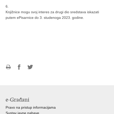
6.
Knjižnice mogu svoj interes za drugi dio sredstava iskazati
putem ePisarnice do 3. studenoga 2023. godine.
Ispiši
Podijeli
Podijeli
stranicu
na
na
Facebooku
Twitteru
e-Građani
Pravo na pristup informacijama
Sustav javne nabave