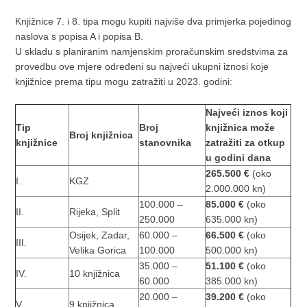
Knjižnice 7. i 8. tipa mogu kupiti najviše dva primjerka pojedinog
naslova s popisa A i popisa B.
U skladu s planiranim namjenskim proračunskim sredstvima za
provedbu ove mjere određeni su najveći ukupni iznosi koje
knjižnice prema tipu mogu zatražiti u 2023. godini:
Najveći iznos koji
Tip
Broj
knjižnica može
Broj knjižnica
knjižnice
stanovnika
zatražiti za otkup
u godini dana
265.500 €
(oko
I.
KGZ
2.000.000 kn)
100.000 –
85.000 €
(oko
II.
Rijeka, Split
250.000
635.000 kn)
Osijek, Zadar,
60.000 –
66.500 €
(oko
III.
Velika Gorica
100.000
500.000 kn)
35.000 –
51.100 €
(oko
IV.
10 knjižnica
60.000
385.000 kn)
20.000 –
39.200 €
(oko
V.
9 knjižnica