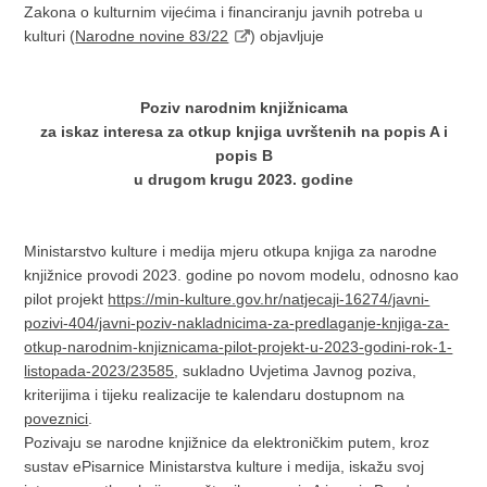
Zakona o kulturnim vijećima i financiranju javnih potreba u
kulturi (
Narodne novine 83/22
) objavljuje
Poziv narodnim knjižnicama
za iskaz interesa za otkup knjiga uvrštenih na popis A i
popis B
u drugom krugu 2023. godine
Ministarstvo kulture i medija mjeru otkupa knjiga za narodne
knjižnice provodi 2023. godine po novom modelu, odnosno kao
pilot projekt
https://min-kulture.gov.hr/natjecaji-16274/javni-
pozivi-404/javni-poziv-nakladnicima-za-predlaganje-knjiga-za-
otkup-narodnim-knjiznicama-pilot-projekt-u-2023-godini-rok-1-
listopada-2023/23585
, sukladno Uvjetima Javnog poziva,
kriterijima i tijeku realizacije te kalendaru dostupnom na
poveznici
.
Pozivaju se narodne knjižnice da elektroničkim putem, kroz
sustav ePisarnice Ministarstva kulture i medija, iskažu svoj