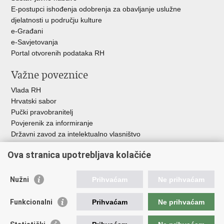
E-postupci ishođenja odobrenja za obavljanje uslužne
djelatnosti u području kulture
e-Građani
e-Savjetovanja
Portal otvorenih podataka RH
Važne poveznice
Vlada RH
Hrvatski sabor
Pučki pravobranitelj
Povjerenik za informiranje
Državni zavod za intelektualno vlasništvo
Agencija za medije
Ova stranica upotrebljava kolačiće
HAKOM
Ostale poveznice
Nužni
Prihvaćam
Ne prihvaćam
Hrvatski restauratorski zavod
Funkcionalni
Prihvaćam
Ne prihvaćam
Hrvatski audiovizualni centar
Zaklada Kultura nova