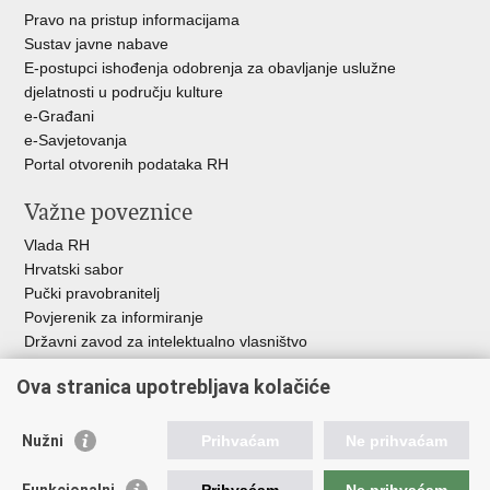
Pravo na pristup informacijama
Sustav javne nabave
E-postupci ishođenja odobrenja za obavljanje uslužne
djelatnosti u području kulture
e-Građani
e-Savjetovanja
Portal otvorenih podataka RH
Važne poveznice
Vlada RH
Hrvatski sabor
Pučki pravobranitelj
Povjerenik za informiranje
Državni zavod za intelektualno vlasništvo
Agencija za medije
Ova stranica upotrebljava kolačiće
HAKOM
Ostale poveznice
Nužni
Prihvaćam
Ne prihvaćam
Hrvatski restauratorski zavod
Funkcionalni
Prihvaćam
Ne prihvaćam