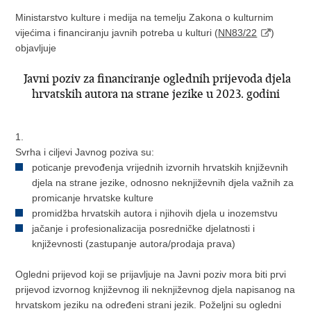
Ministarstvo kulture i medija na temelju Zakona o kulturnim
vijećima i financiranju javnih potreba u kulturi (
NN83/22
)
objavljuje
Javni poziv za financiranje oglednih prijevoda djela
hrvatskih autora na strane jezike u 2023. godini
1.
Svrha i ciljevi Javnog poziva su:
poticanje prevođenja vrijednih izvornih hrvatskih književnih
djela na strane jezike, odnosno neknjiževnih djela važnih za
promicanje hrvatske kulture
promidžba hrvatskih autora i njihovih djela u inozemstvu
jačanje i profesionalizacija posredničke djelatnosti i
književnosti (zastupanje autora/prodaja prava)
Ogledni prijevod koji se prijavljuje na Javni poziv mora biti prvi
prijevod izvornog književnog ili neknjiževnog djela napisanog na
hrvatskom jeziku na određeni strani jezik. Poželjni su ogledni