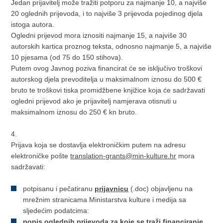
Jedan prijavitelj može tražiti potporu za najmanje 10, a najviše
20 oglednih prijevoda, i to najviše 3 prijevoda pojedinog djela
istoga autora.
Ogledni prijevod mora iznositi najmanje 15, a najviše 30
autorskih kartica proznog teksta, odnosno najmanje 5, a najviše
10 pjesama (od 75 do 150 stihova).
Putem ovog Javnog poziva financirat će se isključivo troškovi
autorskog djela prevoditelja u maksimalnom iznosu do 500 €
bruto te troškovi tiska promidžbene knjižice koja će sadržavati
ogledni prijevod ako je prijavitelj namjerava otisnuti u
maksimalnom iznosu do 250 € kn bruto.
4.
Prijava koja se dostavlja elektroničkim putem na adresu
elektroničke pošte
translation-grants@min-kulture.hr
mora
sadržavati:
potpisanu i pečatiranu
prijavnicu
(.doc) objavljenu na
mrežnim stranicama Ministarstva kulture i medija sa
sljedećim podatcima:
popis oglednih prijevoda za koje se traži financiranje