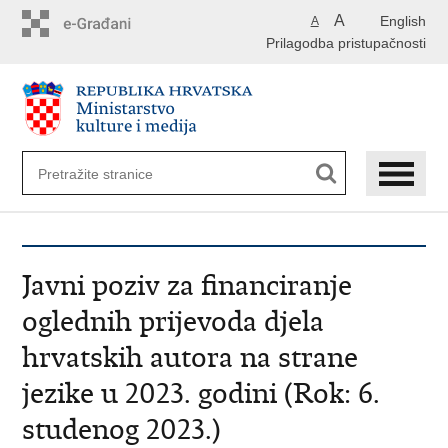
Preskoči
A
English
A
na
Prilagodba pristupačnosti
glavni
sadržaj
Javni poziv za financiranje
oglednih prijevoda djela
hrvatskih autora na strane
jezike u 2023. godini (Rok: 6.
studenog 2023.)