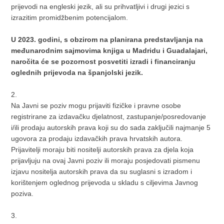
prijevodi na engleski jezik, ali su prihvatljivi i drugi jezici s
izrazitim promidžbenim potencijalom.
U 2023. godini, s obzirom na planirana predstavljanja na
međunarodnim sajmovima knjiga u Madridu i Guadalajari,
naročita će se pozornost posvetiti izradi i financiranju
oglednih prijevoda na španjolski jezik.
2.
Na Javni se poziv mogu prijaviti fizičke i pravne osobe
registrirane za izdavačku djelatnost, zastupanje/posredovanje
i/ili prodaju autorskih prava koji su do sada zaključili najmanje 5
ugovora za prodaju izdavačkih prava hrvatskih autora.
Prijavitelji moraju biti nositelji autorskih prava za djela koja
prijavljuju na ovaj Javni poziv ili moraju posjedovati pismenu
izjavu nositelja autorskih prava da su suglasni s izradom i
korištenjem oglednog prijevoda u skladu s ciljevima Javnog
poziva.
3.