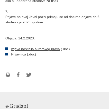
ako su odobrena sredstva za tisak.
7.
Prijave na ovaj Javni poziv primaju se od datuma objave do 6.
studenoga 2023. godine.
Objava, 14.2.2023.
Izjava nositelja autorskog prava
(.doc)
Prijavnica
(.doc)
Ispiši
Podijeli
Podijeli
stranicu
na
na
Facebooku
Twitteru
e-Građani