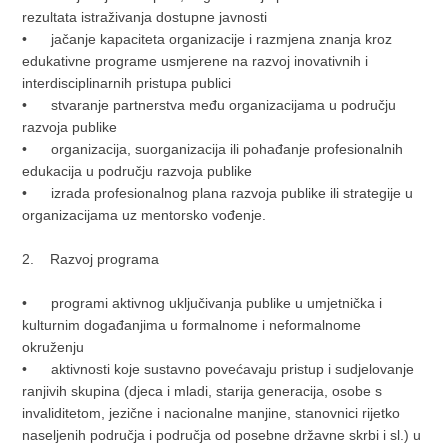
rezultata istraživanja dostupne javnosti
• jačanje kapaciteta organizacije i razmjena znanja kroz
edukativne programe usmjerene na razvoj inovativnih i
interdisciplinarnih pristupa publici
• stvaranje partnerstva među organizacijama u području
razvoja publike
• organizacija, suorganizacija ili pohađanje profesionalnih
edukacija u području razvoja publike
• izrada profesionalnog plana razvoja publike ili strategije u
organizacijama uz mentorsko vođenje.
2. Razvoj programa
• programi aktivnog uključivanja publike u umjetnička i
kulturnim događanjima u formalnome i neformalnome
okruženju
• aktivnosti koje sustavno povećavaju pristup i sudjelovanje
ranjivih skupina (djeca i mladi, starija generacija, osobe s
invaliditetom, jezične i nacionalne manjine, stanovnici rijetko
naseljenih područja i područja od posebne državne skrbi i sl.) u