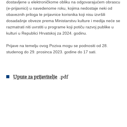
dostavljene u elektroničkome obliku na odgovarajućem obrascu
(e-prijavnici) u navedenome roku, kojima nedostaje neki od
obaveznih priloga te prijavnice korisnika koji nisu izvršili
dosadašnje obveze prema Ministarstvu kulture i medija neće se
razmatrati niti uvrstiti u programe koji potiču razvoj publike u
kulturi u Republici Hrvatskoj za 2024. godinu.
Prijave na temelju ovog Poziva mogu se podnositi od 28.
studenog do 29. prosinca 2023. godine do 17 sati.
Upute za prijavitelje
.pdf