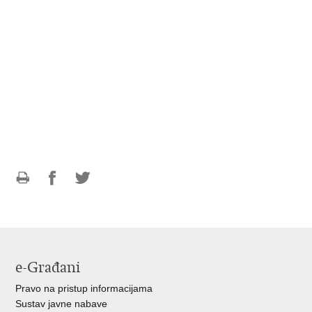
Ispiši
Podijeli
Podijeli
stranicu
na
na
Facebooku
Twitteru
e-Građani
Pravo na pristup informacijama
Sustav javne nabave