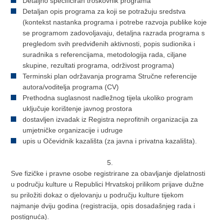
Detaljno specificiran troškovnik programa
Detaljan opis programa za koji se potražuju sredstva
(kontekst nastanka programa i potrebe razvoja publike koje
se programom zadovoljavaju, detaljna razrada programa s
pregledom svih predviđenih aktivnosti, popis sudionika i
suradnika s referencijama, metodologija rada, ciljane
skupine, rezultati programa, održivost programa)
Terminski plan održavanja programa Stručne referencije
autora/voditelja programa (CV)
Prethodna suglasnost nadležnog tijela ukoliko program
uključuje korištenje javnog prostora
dostavljen izvadak iz Registra neprofitnih organizacija za
umjetničke organizacije i udruge
upis u Očevidnik kazališta (za javna i privatna kazališta).
5.
Sve fizičke i pravne osobe registrirane za obavljanje djelatnosti
u području kulture u Republici Hrvatskoj prilikom prijave dužne
su priložiti dokaz o djelovanju u području kulture tijekom
najmanje dviju godina (registracija, opis dosadašnjeg rada i
postignuća).