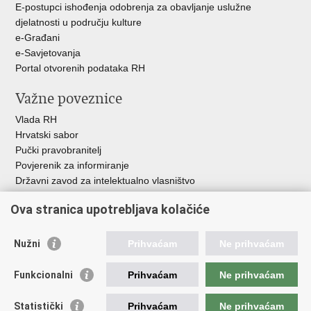
E-postupci ishođenja odobrenja za obavljanje uslužne
djelatnosti u području kulture
e-Građani
e-Savjetovanja
Portal otvorenih podataka RH
Važne poveznice
Vlada RH
Hrvatski sabor
Pučki pravobranitelj
Povjerenik za informiranje
Državni zavod za intelektualno vlasništvo
Agencija za medije
Ova stranica upotrebljava kolačiće
HAKOM
Ostale poveznice
Nužni
Prihvaćam
Ne prihvaćam
Hrvatski restauratorski zavod
Funkcionalni
Prihvaćam
Ne prihvaćam
Hrvatski audiovizualni centar
Zaklada Kultura nova
Statistički
Prihvaćam
Ne prihvaćam
Creative Europe