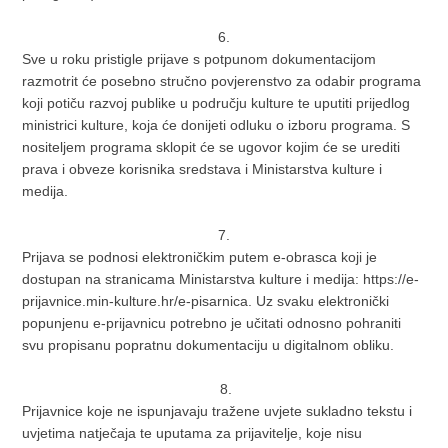
6.
Sve u roku pristigle prijave s potpunom dokumentacijom
razmotrit će posebno stručno povjerenstvo za odabir programa
koji potiču razvoj publike u području kulture te uputiti prijedlog
ministrici kulture, koja će donijeti odluku o izboru programa. S
nositeljem programa sklopit će se ugovor kojim će se urediti
prava i obveze korisnika sredstava i Ministarstva kulture i
medija.
7.
Prijava se podnosi elektroničkim putem e-obrasca koji je
dostupan na stranicama Ministarstva kulture i medija: https://e-
prijavnice.min-kulture.hr/e-pisarnica. Uz svaku elektronički
popunjenu e-prijavnicu potrebno je učitati odnosno pohraniti
svu propisanu popratnu dokumentaciju u digitalnom obliku.
8.
Prijavnice koje ne ispunjavaju tražene uvjete sukladno tekstu i
uvjetima natječaja te uputama za prijavitelje, koje nisu