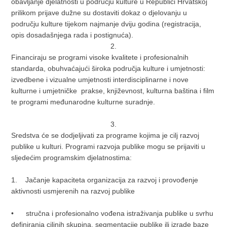
obavljanje djelatnosti u području kulture u Republici Hrvatskoj
prilikom prijave dužne su dostaviti dokaz o djelovanju u
području kulture tijekom najmanje dviju godina (registracija,
opis dosadašnjega rada i postignuća).
2.
Financiraju se programi visoke kvalitete i profesionalnih
standarda, obuhvaćajući široka područja kulture i umjetnosti:
izvedbene i vizualne umjetnosti interdisciplinarne i nove
kulturne i umjetničke prakse, književnost, kulturna baština i film
te programi međunarodne kulturne suradnje.
3.
Sredstva će se dodjeljivati za programe kojima je cilj razvoj
publike u kulturi. Programi razvoja publike mogu se prijaviti u
sljedećim programskim djelatnostima:
1. Jačanje kapaciteta organizacija za razvoj i provođenje
aktivnosti usmjerenih na razvoj publike
• stručna i profesionalno vođena istraživanja publike u svrhu
definiranja ciljnih skupina, segmentacije publike ili izrade baze