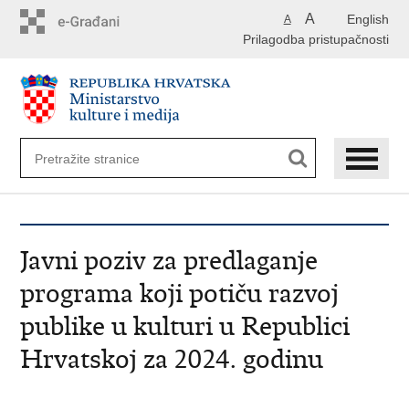
Preskoči
A
English
A
na
Prilagodba pristupačnosti
glavni
sadržaj
Javni poziv za predlaganje
programa koji potiču razvoj
publike u kulturi u Republici
Hrvatskoj za 2024. godinu