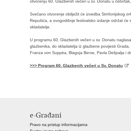
otvorenju 60. Glazbenih večeri u sv. Donatu u četvrtak
Svečano otvorenje obilježit će izvedba Simfonijskog o
Repušića, a ovogodišnje festivalsko izdanje održat ć
skladatelje.
U programu 60. Glazbenih večeri u sv. Donatu naglasa
glazbenika, do skladatelja iz glazbene povijesti Grada,
Franza von Suppèa, Blagoja Berse, Pavla Dešpalja i dr
>>> Program 60. Glazbenih večeri u Sv. Donatu
e-Građani
Pravo na pristup informacijama