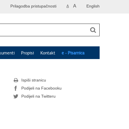
A
Prilagodba pristupačnosti
English
A
kumenti
Propisi
Kontakt
e - Pisarnica
Ispiši stranicu
Podijeli na Facebooku
Podijeli na Twitteru