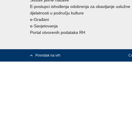
Sustav javne nabave
E-postupci ishođenja odobrenja za obavljanje uslužne
djelatnosti u području kulture
e-Građani
e-Savjetovanja
Portal otvorenih podataka RH
Povratak na vrh
Co