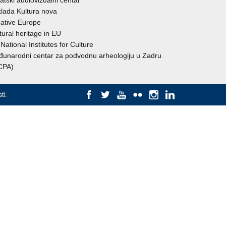
atski audiovizualni centar
lada Kultura nova
ative Europe
tural heritage in EU
National Institutes for Culture
unarodni centar za podvodnu arheologiju u Zadru
CPA)
ti
.