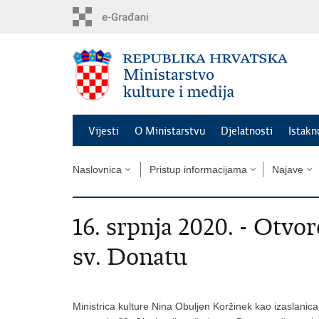
Preskoči
na
glavni
sadržaj
Vijesti
O Ministarstvu
Djelatnosti
Istak
Naslovnica
Pristup informacijama
Najave
16. srpnja 2020. - Otvo
sv. Donatu
Ministrica kulture Nina Obuljen Koržinek kao izaslanic