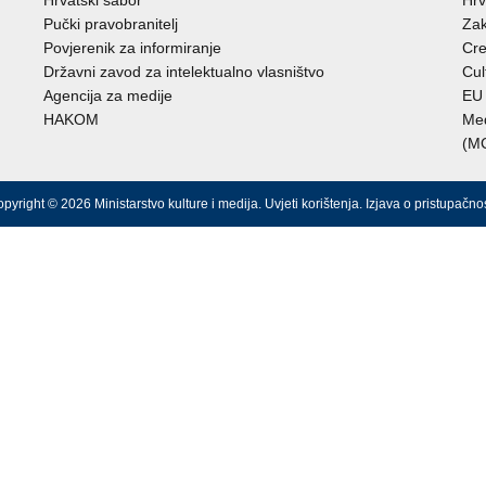
Hrvatski sabor
Hrv
Pučki pravobranitelj
Zak
Povjerenik za informiranje
Cre
Državni zavod za intelektualno vlasništvo
Cul
Agencija za medije
EU 
HAKOM
Međ
(M
pyright © 2026 Ministarstvo kulture i medija.
Uvjeti korištenja
.
Izjava o pristupačnos