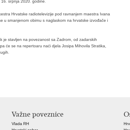
, 16. srpnja 2020. godine.
rkestra Hrvatske radiotelevizije pod ravnanjem maestra Ivana
e se u smanjenom obimu s naglaskom na hrvatske izvođače i
k je stavljen na povezanost sa Zadrom, od zadarskih
 pa će se na repertoaru naći djela Josipa Mihovila Stratika,
ugih.
Važne poveznice
O
Vlada RH
Hrv