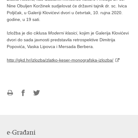
Nine Obuljen Koržinek sudjelovat će državni tajnik dr. sc. Ivica
Poljičak, u Galeriji Klovićevi dvori u četvrtak, 10. rujna 2020.
godine, u 19 sati.
Izložba je dio ciklusa
Moderni klasici
, kojim je Galerija Klovićevi
dvori do sada javnosti predstavila retrospektive Dimitrija
Popovića, Vaska Lipovca i Mersada Berbera.
http://gkd.hr/izlozba/zlatko-keser-monografska-izlozba/
Ispiši
Podijeli
Podijeli
stranicu
na
na
Facebooku
Twitteru
e-Građani