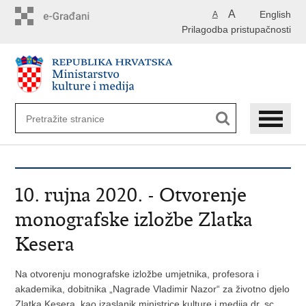
Preskoči
A
English
A
na
Prilagodba pristupačnosti
glavni
sadržaj
10. rujna 2020. - Otvorenje
monografske izložbe Zlatka
Kesera
Na otvorenju monografske izložbe umjetnika, profesora i
akademika, dobitnika „Nagrade Vladimir Nazor“ za životno djelo
Zlatka Kesera, kao izaslanik ministrice kulture i medija dr. sc.