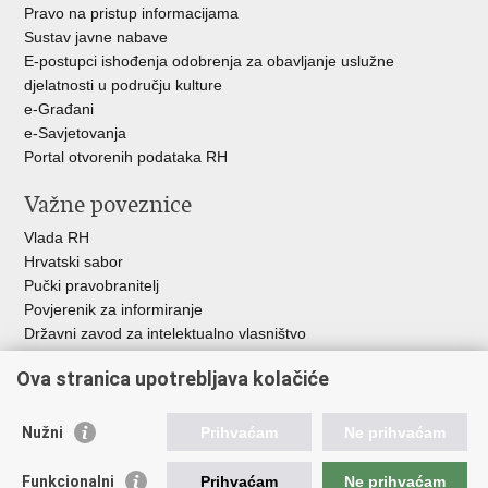
Pravo na pristup informacijama
Sustav javne nabave
E-postupci ishođenja odobrenja za obavljanje uslužne
djelatnosti u području kulture
e-Građani
e-Savjetovanja
Portal otvorenih podataka RH
Važne poveznice
Vlada RH
Hrvatski sabor
Pučki pravobranitelj
Povjerenik za informiranje
Državni zavod za intelektualno vlasništvo
Agencija za medije
Ova stranica upotrebljava kolačiće
HAKOM
Ostale poveznice
Nužni
Prihvaćam
Ne prihvaćam
Hrvatski restauratorski zavod
Funkcionalni
Prihvaćam
Ne prihvaćam
Hrvatski audiovizualni centar