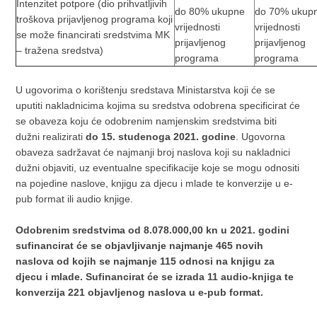
Intenzitet potpore (dio prihvatljivih
do 80% ukupne
do 70% ukup
troškova prijavljenog programa koji
vrijednosti
vrijednosti
se može financirati sredstvima MK
prijavljenog
prijavljenog
– tražena sredstva)
programa
programa
U ugovorima o korištenju sredstava Ministarstva koji će se
uputiti nakladnicima kojima su sredstva odobrena specificirat će
se obaveza koju će odobrenim namjenskim sredstvima biti
dužni realizirati
do 15. studenoga 2021. godine
. Ugovorna
obaveza sadržavat će najmanji broj naslova koji su nakladnici
dužni objaviti, uz eventualne specifikacije koje se mogu odnositi
na pojedine naslove, knjigu za djecu i mlade te konverzije u e-
pub format ili audio knjige.
Odobrenim sredstvima od 8.078.000,00 kn u 2021. godini
sufinancirat će se objavljivanje najmanje 465 novih
naslova od kojih se najmanje 115 odnosi na knjigu za
djecu i mlade. Sufinancirat će se izrada 11 audio-knjiga te
konverzija 221 objavljenog naslova u e-pub format.