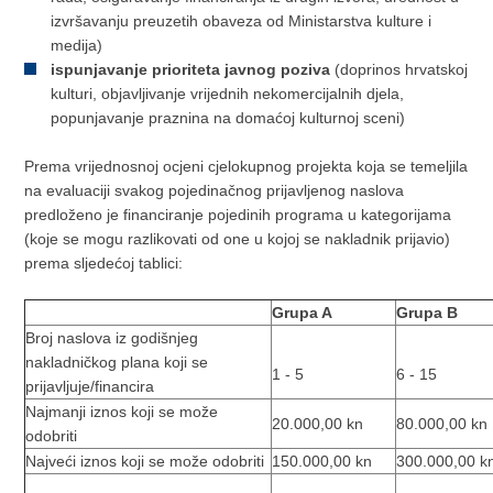
izvršavanju preuzetih obaveza od Ministarstva kulture i
medija)
ispunjavanje prioriteta javnog poziva
(doprinos hrvatskoj
kulturi, objavljivanje vrijednih nekomercijalnih djela,
popunjavanje praznina na domaćoj kulturnoj sceni)
Prema vrijednosnoj ocjeni cjelokupnog projekta koja se temeljila
na evaluaciji svakog pojedinačnog prijavljenog naslova
predloženo je financiranje pojedinih programa u kategorijama
(koje se mogu razlikovati od one u kojoj se nakladnik prijavio)
prema sljedećoj tablici:
Grupa A
Grupa B
Broj naslova iz godišnjeg
nakladničkog plana koji se
1 - 5
6 - 15
prijavljuje/financira
Najmanji iznos koji se može
20.000,00 kn
80.000,00 kn
odobriti
Najveći iznos koji se može odobriti
150.000,00 kn
300.000,00 k