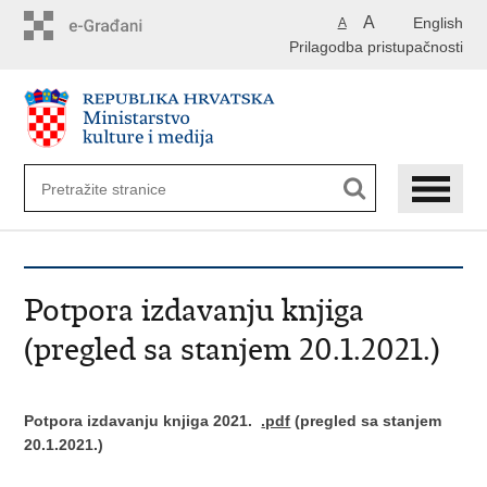
Preskoči
A
English
A
na
Prilagodba pristupačnosti
glavni
sadržaj
Potpora izdavanju knjiga
(pregled sa stanjem 20.1.2021.)
Potpora izdavanju knjiga 2021.
.pdf
(pregled sa stanjem
20.1.2021.)