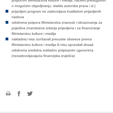
potporom Ministarstva kulture i medija; načelni predugovori
o mogućem objavljivanju; istekla autorska prava i sl.)
prijavljeni program ne zadovoljava kvalitetom prijavljenih
naslova
odobrena potpora Ministarstva znanosti i obrazovanja za
pojedina znanstvena izdanja prijavljena i za financiranje
Ministarstvu kulture i medija
nakladnici nisu izvršavali preuzete obaveze prema
Ministarstvu kulture i medija ili nisu opravdali dosad
odobrena sredstva sukladno potpisanim ugovorima
(nezadovoljavajuća financijska izvješća)
Ispiši
Podijeli
Podijeli
stranicu
na
na
Facebooku
Twitteru