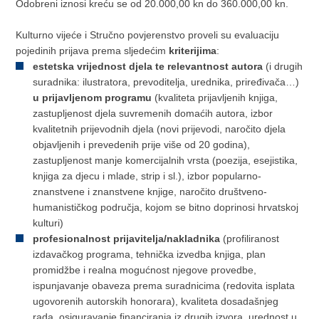
Odobreni iznosi kreću se od 20.000,00 kn do 360.000,00 kn.
Kulturno vijeće i Stručno povjerenstvo proveli su evaluaciju
pojedinih prijava prema sljedećim
kriterijima
:
estetska vrijednost djela te relevantnost autora
(i drugih
suradnika: ilustratora, prevoditelja, urednika, priređivača…)
u prijavljenom programu
(kvaliteta prijavljenih knjiga,
zastupljenost djela suvremenih domaćih autora, izbor
kvalitetnih prijevodnih djela (novi prijevodi, naročito djela
objavljenih i prevedenih prije više od 20 godina),
zastupljenost manje komercijalnih vrsta (poezija, esejistika,
knjiga za djecu i mlade, strip i sl.), izbor popularno-
znanstvene i znanstvene knjige, naročito društveno-
humanističkog područja, kojom se bitno doprinosi hrvatskoj
kulturi)
profesionalnost prijavitelja/nakladnika
(profiliranost
izdavačkog programa, tehnička izvedba knjiga, plan
promidžbe i realna mogućnost njegove provedbe,
ispunjavanje obaveza prema suradnicima (redovita isplata
ugovorenih autorskih honorara), kvaliteta dosadašnjeg
rada, osiguravanje financiranja iz drugih izvora, urednost u