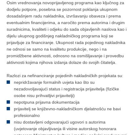
Osim vrednovanja novoprijavljenog programa kao ključnog za
dodjelu potpore, posebna se pozornost poklanja ukupnom
dosadašnjem radu nakladnika, izvršavanju obaveza i prema
eventualnim financijerima, a naročito prema autorima i drugim
suradnicima, kvaliteti i odjeku do sada objavljenih naslova kao i
dijelu ukupnog godišnjeg nakladničkog programa koji se
prijavljuje za financiranje. Ukupnost rada pojedinog nakladnika
ne odnosi se samo na kvalitetu produkcije, nego i na
promidžbene aktivnosti, odnosno na osmišljavanje i provedbu
aktivnosti kojima njihova izdanja dolaze do svojih čitatelja.
Razlozi za nefinanciranje pojedinih nakladničkih projekata su:
nepridržavanje formalnih uvjeta kao što su
nezadovoljavajući status i registracija prijavitelja (fizičke
osobe nisu prihvatljivi prijavitelji)
nepotpuna prijavna dokumentacija
prijavitelj se književno-nakladničkom djelatnošću ne bavi
profesionalno
nisu dostavljeni odgovarajući ugovori s autorima
(uvjetovanje objavljivanja ili visine autorskog honorara