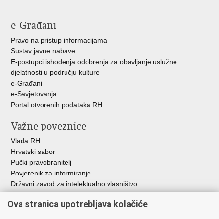
e-Građani
Pravo na pristup informacijama
Sustav javne nabave
E-postupci ishođenja odobrenja za obavljanje uslužne
djelatnosti u području kulture
e-Građani
e-Savjetovanja
Portal otvorenih podataka RH
Važne poveznice
Vlada RH
Hrvatski sabor
Pučki pravobranitelj
Povjerenik za informiranje
Državni zavod za intelektualno vlasništvo
Agencija za medije
Ova stranica upotrebljava kolačiće
HAKOM