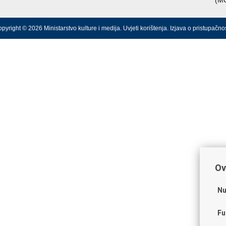
(M
pyright © 2026 Ministarstvo kulture i medija.
Uvjeti korištenja
.
Izjava o pristupačnos
Ov
Nu
Fu