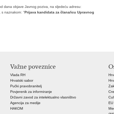
od dana objave Javnog poziva, na sljedeću adresu:
, s naznakom: “
Prijava kandidata za člana/icu Upravnog
Važne poveznice
O
Vlada RH
Hrv
Hrvatski sabor
Hrv
Pučki pravobranitelj
Zak
Povjerenik za informiranje
Cre
Državni zavod za intelektualno vlasništvo
Cul
Agencija za medije
EU 
HAKOM
Međ