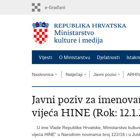
Preskoči
na
glavni
sadržaj
Vijesti
O Ministarstvu
Djelatnosti
Istak
Naslovnica
Natječaji
Javni pozivi
ARHI
Javni poziv za imenova
vijeća HINE (Rok: 12.1.
U ime Vlade Republike Hrvatske, Ministarstvo kulture 
vijeća HINE“ u Narodnim novinama broj 122/16 i u Juta