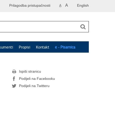
A
Prilagodba pristupačnosti
English
A
kumenti
Propisi
Kontakt
e - Pisarnica
Ispiši stranicu
Podijeli na Facebooku
Podijeli na Twitteru