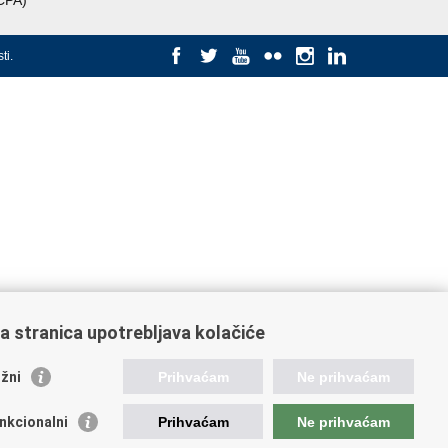
CPA)
ti
.
a stranica upotrebljava kolačiće
žni
Prihvaćam
Ne prihvaćam
nkcionalni
Prihvaćam
Ne prihvaćam