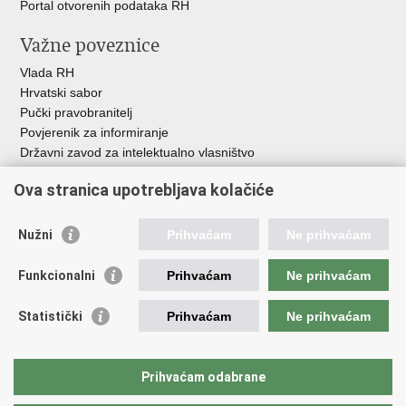
Portal otvorenih podataka RH
Važne poveznice
Vlada RH
Hrvatski sabor
Pučki pravobranitelj
Povjerenik za informiranje
Državni zavod za intelektualno vlasništvo
Agencija za medije
Ova stranica upotrebljava kolačiće
HAKOM
Ostale poveznice
Nužni
Prihvaćam
Ne prihvaćam
Hrvatski restauratorski zavod
Funkcionalni
Prihvaćam
Ne prihvaćam
Hrvatski audiovizualni centar
Zaklada Kultura nova
Statistički
Prihvaćam
Ne prihvaćam
Creative Europe
Cultural heritage in EU
EU National Institutes for Culture
Prihvaćam odabrane
Međunarodni centar za podvodnu arheologiju u Zadru (MCPA)