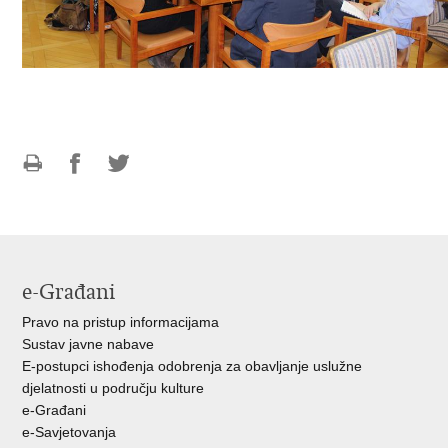
Ispiši
Podijeli
Podijeli
stranicu
na
na
Facebooku
Twitteru
e-Građani
Pravo na pristup informacijama
Sustav javne nabave
E-postupci ishođenja odobrenja za obavljanje uslužne
djelatnosti u području kulture
e-Građani
e-Savjetovanja