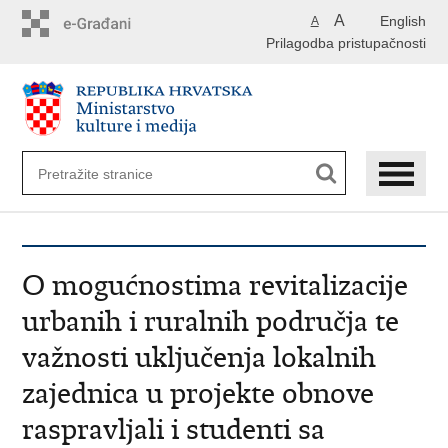
Preskoči
A
English
A
na
Prilagodba pristupačnosti
glavni
sadržaj
O mogućnostima revitalizacije
urbanih i ruralnih područja te
važnosti uključenja lokalnih
zajednica u projekte obnove
raspravljali i studenti sa