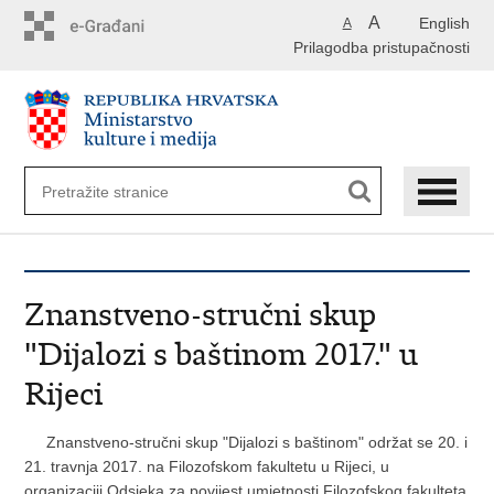
Preskoči
A
English
A
na
Prilagodba pristupačnosti
glavni
sadržaj
Znanstveno-stručni skup
"Dijalozi s baštinom 2017." u
Rijeci
Znanstveno-stručni skup "Dijalozi s baštinom" održat se 20. i
21. travnja 2017. na Filozofskom fakultetu u Rijeci, u
organizaciji Odsjeka za povijest umjetnosti Filozofskog fakulteta