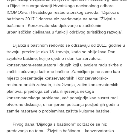
u Rijeci te suorganizaciji Hrvatskoga nacionalnog odbora
ICOMOS-a i Hrvatskoga restauratorskog zavoda. "Dijalozi s
baštinom 2017." donose niz predavanja na temu "Živjeti s
baštinom - Konzervatorsko djelovanje u zaštićenim
urbanističkim cjelinama u funkciji održivog turističkog razvoja".
Dijalozi s baštinom redovito se održavaju od 2011. godine u
travnju, preciznije oko 18. travnja, kada se obilježava Dan
svjetske baštine, koji je ujedno i dan konzervatora,
konzervatora-restauratora i drugih koji u svojem radu skrbe o
zaštiti i očuvanju kulturne baštine. Zamišljen je ne samo kao
mjesto prezentacije konzervatorskih i konzervatorsko-
restauratorskih zahvata, istraživanja, zatim konzervatorskih
planova, prijedloga zahvata ili rješenja nekoga
konzervatorskoga problema, već ponajprije kao susret radi
otvorene diskusije, s namjerom poticanja posljednjih godina
zamrle rasprave o problemima zaštite kulturne baštine.
Prvog dana "Dijaloga s baštinom" održat će se niz
predavanja na temu "Živjeti s baštinom – konzervatorsko