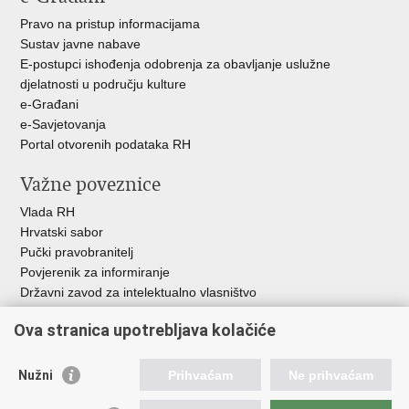
Pravo na pristup informacijama
Sustav javne nabave
E-postupci ishođenja odobrenja za obavljanje uslužne
djelatnosti u području kulture
e-Građani
e-Savjetovanja
Portal otvorenih podataka RH
Važne poveznice
Vlada RH
Hrvatski sabor
Pučki pravobranitelj
Povjerenik za informiranje
Državni zavod za intelektualno vlasništvo
Agencija za medije
Ova stranica upotrebljava kolačiće
HAKOM
Ostale poveznice
Nužni
Prihvaćam
Ne prihvaćam
Hrvatski restauratorski zavod