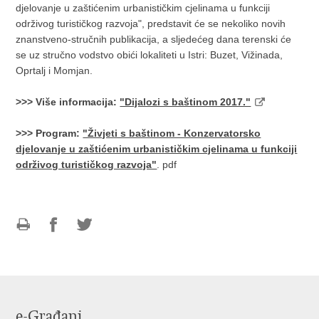
djelovanje u zaštićenim urbanističkim cjelinama u funkciji
održivog turističkog razvoja", predstavit će se nekoliko novih
znanstveno-stručnih publikacija, a sljedećeg dana terenski će
se uz stručno vodstvo obići lokaliteti u Istri: Buzet, Vižinada,
Oprtalj i Momjan.
>>> Više informacija:
"Dijalozi s baštinom 2017."
>>> Program:
"Živjeti s baštinom - Konzervatorsko
djelovanje u zaštićenim urbanističkim cjelinama u funkciji
održivog turističkog razvoja"
. pdf
Ispiši
Podijeli
Podijeli
stranicu
na
na
Facebooku
Twitteru
e-Građani