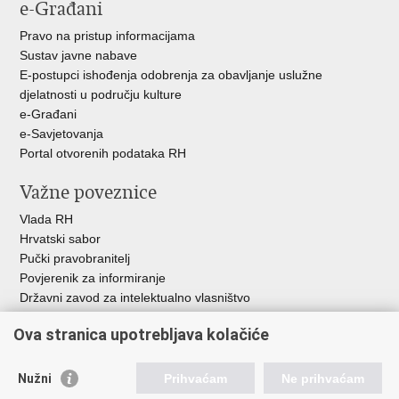
e-Građani
Pravo na pristup informacijama
Sustav javne nabave
E-postupci ishođenja odobrenja za obavljanje uslužne
djelatnosti u području kulture
e-Građani
e-Savjetovanja
Portal otvorenih podataka RH
Važne poveznice
Vlada RH
Hrvatski sabor
Pučki pravobranitelj
Povjerenik za informiranje
Državni zavod za intelektualno vlasništvo
Agencija za medije
Ova stranica upotrebljava kolačiće
HAKOM
Ostale poveznice
Nužni
Prihvaćam
Ne prihvaćam