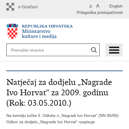
Preskoči
A
English
A
na
Prilagodba pristupačnosti
glavni
sadržaj
Natječaj za dodjelu „Nagrade
Ivo Horvat“ za 2009. godinu
(Rok: 03.05.2010.)
Na temelju točke 5. Odluke o „Nagradi Ivo Horvat“ (NN 96/06)
Odbor za dodjelu „Nagrade Ivo Horvat“ raspisuje