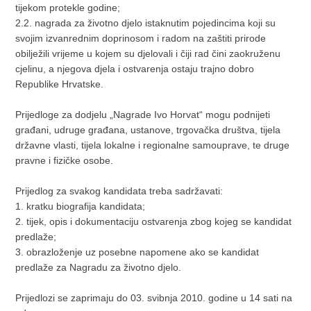
tijekom protekle godine;
2.2. nagrada za životno djelo istaknutim pojedincima koji su
svojim izvanrednim doprinosom i radom na zaštiti prirode
obilježili vrijeme u kojem su djelovali i čiji rad čini zaokruženu
cjelinu, a njegova djela i ostvarenja ostaju trajno dobro
Republike Hrvatske.
Prijedloge za dodjelu „Nagrade Ivo Horvat“ mogu podnijeti
građani, udruge građana, ustanove, trgovačka društva, tijela
državne vlasti, tijela lokalne i regionalne samouprave, te druge
pravne i fizičke osobe.
Prijedlog za svakog kandidata treba sadržavati:
1. kratku biografija kandidata;
2. tijek, opis i dokumentaciju ostvarenja zbog kojeg se kandidat
predlaže;
3. obrazloženje uz posebne napomene ako se kandidat
predlaže za Nagradu za životno djelo.
Prijedlozi se zaprimaju do 03. svibnja 2010. godine u 14 sati na