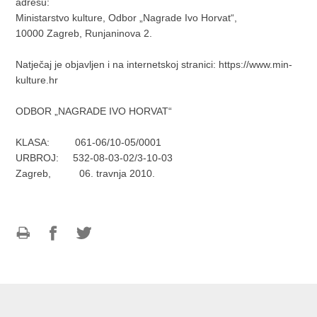
adresu:
Ministarstvo kulture, Odbor „Nagrade Ivo Horvat“,
10000 Zagreb, Runjaninova 2.
Natječaj je objavljen i na internetskoj stranici: https://www.min-
kulture.hr
ODBOR „NAGRADE IVO HORVAT“
KLASA: 061-06/10-05/0001
URBROJ: 532-08-03-02/3-10-03
Zagreb, 06. travnja 2010.
Ispiši
Podijeli
Podijeli
stranicu
na
na
Facebooku
Twitteru