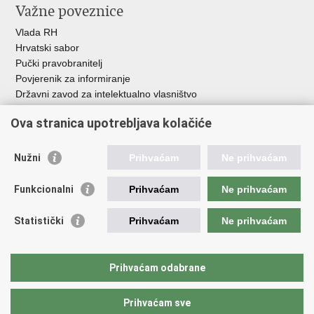
Važne poveznice
Vlada RH
Hrvatski sabor
Pučki pravobranitelj
Povjerenik za informiranje
Državni zavod za intelektualno vlasništvo
Agencija za medije
Ova stranica upotrebljava kolačiće
HAKOM
Ostale poveznice
Nužni
Prihvaćam
Ne prihvaćam
Hrvatski restauratorski zavod
Funkcionalni
Prihvaćam
Ne prihvaćam
Hrvatski audiovizualni centar
Zaklada Kultura nova
Statistički
Prihvaćam
Ne prihvaćam
Creative Europe
Cultural heritage in EU
EU National Institutes for Culture
Prihvaćam odabrane
Međunarodni centar za podvodnu arheologiju u Zadru (MCPA)
Prihvaćam sve