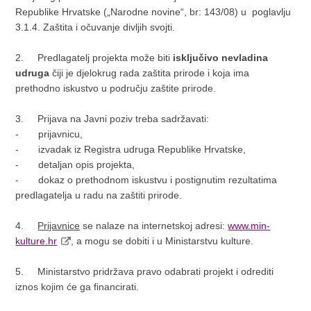
Republike Hrvatske („Narodne novine“, br: 143/08) u poglavlju
3.1.4. Zaštita i očuvanje divljih svojti.
2.
Predlagatelj projekta može biti
isključivo nevladina
udruga
čiji je djelokrug rada zaštita prirode i koja ima
prethodno iskustvo u području zaštite prirode.
3.
Prijava na Javni poziv treba sadržavati:
-
prijavnicu,
-
izvadak iz Registra udruga Republike Hrvatske,
-
detaljan opis projekta,
-
dokaz o prethodnom iskustvu i postignutim rezultatima
predlagatelja u radu na zaštiti prirode.
4.
Prijavnice
se nalaze na internetskoj adresi:
www.min-
kulture.hr
, a mogu se dobiti i u Ministarstvu kulture.
5.
Ministarstvo pridržava pravo odabrati projekt i odrediti
iznos kojim će ga financirati.