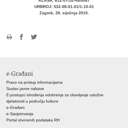
KLASA: 612-07/10-49/0087
URBROJ: 532-08-01-01/1-10-01
Zagreb, 28. siječnja 2010.
Ispiši
Podijeli
Podijeli
stranicu
na
na
Facebooku
Twitteru
e-Građani
Pravo na pristup informacijama
Sustav javne nabave
E-postupci ishođenja odobrenja za obavljanje uslužne
djelatnosti u području kulture
e-Građani
e-Savjetovanja
Portal otvorenih podataka RH