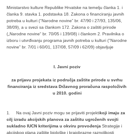
Ministarstvo kulture Republike Hrvatske na temelju članka 1. i
članka 9. stavka 1. podstavka 18. Zakona o financiranju javnih
potreba u kulturi (“Narodne novine” br. 47/90 i 27/93, 135/06,
38/09), a u svezi sa člankom 172. Zakona o zaštiti prirode
(„Narodne novine“ br. 70/05 i 139/08) i člankom 2. Pravilnika o
izboru i utvrđivanju programa javnih potreba u kulturi (“Narodne
novine” br. 7/01 i 60/01, 137/08, 57/09 i 62/09) objavljuje
I. Javni poziv
za prijavu projekata iz područja zaštite prirode u svrhu
financiranja iz sredstava Državnog proračuna
raspoloživih
u 2010. godini
1.
Na ovaj Javni poziv mogu se prijaviti projekti
koji imaju za
cilj izradu akcijskih planova za zaštitu ugroženih svojti
sukladno IUCN kriterijima u okviru provođenja
Strategije i
akcijskog plana zaštite biološke i krajobrazne raznolikosti