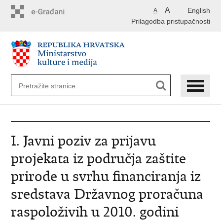
Preskoči
A
English
A
na
Prilagodba pristupačnosti
glavni
sadržaj
I. Javni poziv za prijavu
projekata iz područja zaštite
prirode u svrhu financiranja iz
sredstava Državnog proračuna
raspoloživih u 2010. godini