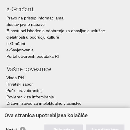
e-Građani
Pravo na pristup informacijama
Sustav javne nabave
E-postupci ishođenja odobrenja za obavljanje uslužne
djelatnosti u području kulture
e-Građani
e-Savjetovanja
Portal otvorenih podataka RH
Važne poveznice
Vlada RH
Hrvatski sabor
Pučki pravobranitelj
Povjerenik za informiranje
Državni zavod za intelektualno vlasništvo
Agencija za medije
Ova stranica upotrebljava kolačiće
HAKOM
Ostale poveznice
Nužni
Prihvaćam
Ne prihvaćam