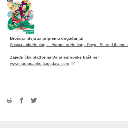
Brošura ideja za pripremu događanja:
Sustainable Heritage - European Heritage Days - Shared theme 
Zajednička platforma Dana europske baštine:
www.europeanheritagedays.com
Ispiši
Podijeli
Podijeli
stranicu
na
na
Facebooku
Twitteru