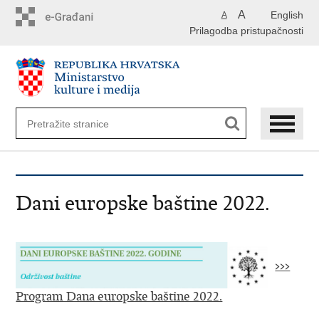
Preskoči
A
English
A
na
Prilagodba pristupačnosti
glavni
sadržaj
Dani europske baštine 2022.
>>>
Program Dana europske baštine 2022.