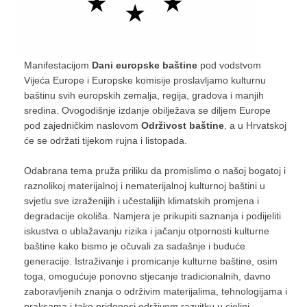
Manifestacijom
Dani europske baštine
pod vodstvom
Vijeća Europe i Europske komisije proslavljamo kulturnu
baštinu svih europskih zemalja, regija, gradova i manjih
sredina. Ovogodišnje izdanje obilježava se diljem Europe
pod zajedničkim naslovom
Održivost baštine
, a u Hrvatskoj
će se održati tijekom rujna i listopada.
Odabrana tema pruža priliku da promislimo o našoj bogatoj i
raznolikoj materijalnoj i nematerijalnoj kulturnoj baštini u
svjetlu sve izraženijih i učestalijih klimatskih promjena i
degradacije okoliša. Namjera je prikupiti saznanja i podijeliti
iskustva o ublažavanju rizika i jačanju otpornosti kulturne
baštine kako bismo je očuvali za sadašnje i buduće
generacije. Istraživanje i promicanje kulturne baštine, osim
toga, omogućuje ponovno stjecanje tradicionalnih, davno
zaboravljenih znanja o održivim materijalima, tehnologijama i
praksama i tako pridonosi održivom razvitku u cjelini.