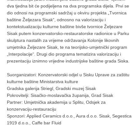
dva tjedna bit će podijeljena na dva programska dijela. Prvi se
dio odnosi na programski sadržaj u okviru projekta „Tvornica
baštine Željezara Sisak“, odnosno na valorizaciju i
kontekstualizaciju kulturne baštine bivše tvornice Željezare
Sisak putem konzervatorsko-restauratorske radionice u Parku
skulptura nastalih za vrijeme održavanja Kolonije likovnih
umjetnika Željezare Sisak, te na teorijsko-umjetnički program
„Interpolacije“. Drugi dio programa tematizira valorizaciju i
prezentaciju iznimno vrijedne industrijske baštine grada Siska.
Suorganizatori: Konzervatorski odjel u Sisku Uprave za zaštitu
kulturne baštine Ministarstva kulture
Gradska galerija Striegl, Gradski muzej Sisak
Pokrovitelji: Sisačko-moslavačka županija, Grad Sisak
Partner: Umjetnička akademija u Splitu, Odsjek za
konzervaciju-restauraciju
Sponzori: Applied Ceramics d.o.o., Aura d.o.o. Sisak, Segestica
1919 d.o.o., Caffe bar Fluid