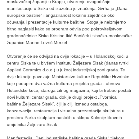
moslavačkoj županiji u Krapju, otvorenje ovogodišnje
manifestacije u Sisku od izuzetna je značenja. Svrha je „Dana
europske baštine“ i angažiranost lokalne zajednice oko
očuvanja i prezentacije kulturne baštine. Stoga je neizmjerno
bitno naglasiti kako se program odvija pod pokroviteljstvom
gradonačelnice Siska Kristine Ikić Baniček i sisačko-moslavačke
županice Marine Lovrić Merzel.
Otvorenje će se odvijati na dvije lokacije –
u Holandskoj kući u
centru Siska te u bivšem Institutu Željezare Sisak (danas tvrtki
Applied Ceramics d.o.o.) u južnoj industrijskoj zoni grada.
Te
dvije lokacije povezuje Ministarstvo kulture Republike Hrvatske
koje podupire dva važna kulturna projekta grada - obnova
Holandske kuće, staroga žitnog magazina, koji bi trebao postati
novi kulturni centar grada, dok je drugi projekt „Tvornica
baštine Željezare Sisak“, čiji je cilj, između ostaloga,
konzervacija, restauracija i vizualna prezentacija skulptura u
prostoru Parka skulptura nastalih u sklopu Kolonije likovnih
umjetnika Željezare Sisak.
Manifestacija „Dani industrijske baštine grada Siska“ tijekom