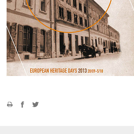
Ispiši
Podijeli
Podijeli
stranicu
na
na
Facebooku
Twitteru