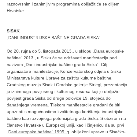
raznovrsnim i zanimljivim programima obilježit će se diljem
Hrvatske.
SISAK
„DANI INDUSTRIJSKE BAŠTINE GRADA SISKA“
Od 20. rujna do 5. listopada 2013., u sklopu „Dana europske
baštine“ 2013., u Sisku će se održavati manifestacija pod
nazivom „Dani industrijske baštine grada Siska“. Cilj
organizatora manifestacije, Konzervatorskog odjela u Sisku
Ministarstva kulture Uprave za zaštitu kulturne baštine,
Gradskog muzeja Sisak i Gradske galerije Striegl, prezentacija
je iznimnoga povijesnog i kulturnog resursa koji je obilježio
povijest grada Siska od druge polovice 19. stoljeća do
današnjega vremena. Tijekom manifestacije građani će biti
upoznati s mogućnostima kvalitetnoga korištenja industrijske
baštine kao razvojnoga potencijala grada Siska. S obzirom na
članstvo Hrvatske u Europskoj uniji, kao i činjenicu da su
prvi
„Dani europske baštine“ 1995. g
. obilježeni upravo u Sisačko-