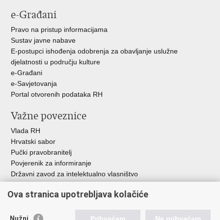
e-Građani
Pravo na pristup informacijama
Sustav javne nabave
E-postupci ishođenja odobrenja za obavljanje uslužne
djelatnosti u području kulture
e-Građani
e-Savjetovanja
Portal otvorenih podataka RH
Važne poveznice
Vlada RH
Hrvatski sabor
Pučki pravobranitelj
Povjerenik za informiranje
Državni zavod za intelektualno vlasništvo
Agencija za medije
Ova stranica upotrebljava kolačiće
HAKOM
Ostale poveznice
Nužni
Prihvaćam
Ne prihvaćam