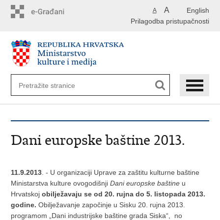
Preskoči
A
English
A
na
Prilagodba pristupačnosti
glavni
sadržaj
Dani europske baštine 2013.
11.9.2013
. - U organizaciji Uprave za zaštitu kulturne baštine
Ministarstva kulture ovogodišnji
Dani europske baštine
u
Hrvatskoj
obilježavaju se od 20. rujna do 5. listopada 2013.
godine.
Obilježavanje započinje u Sisku 20. rujna 2013.
programom „Dani industrijske baštine grada Siska“, no