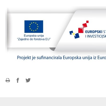
Ispiši
Podijeli
Podijeli
stranicu
na
na
Facebooku
Twitteru