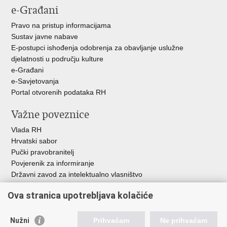
e-Građani
Pravo na pristup informacijama
Sustav javne nabave
E-postupci ishođenja odobrenja za obavljanje uslužne
djelatnosti u području kulture
e-Građani
e-Savjetovanja
Portal otvorenih podataka RH
Važne poveznice
Vlada RH
Hrvatski sabor
Pučki pravobranitelj
Povjerenik za informiranje
Državni zavod za intelektualno vlasništvo
Agencija za medije
Ova stranica upotrebljava kolačiće
HAKOM
Ostale poveznice
Nužni
Prihvaćam
Ne prihvaćam