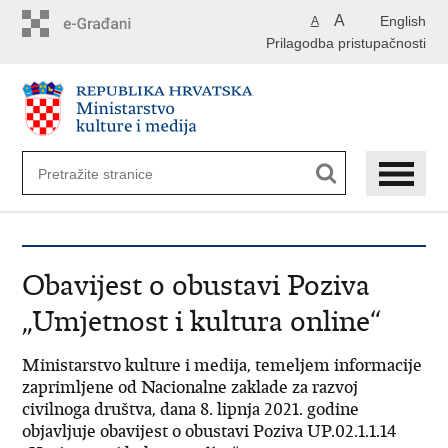
Preskoči
A
English
A
na
Prilagodba pristupačnosti
glavni
sadržaj
Obavijest o obustavi Poziva
„Umjetnost i kultura online“
Ministarstvo kulture i medija, temeljem informacije
zaprimljene od Nacionalne zaklade za razvoj
civilnoga društva, dana 8. lipnja 2021. godine
objavljuje obavijest o obustavi Poziva UP.02.1.1.14