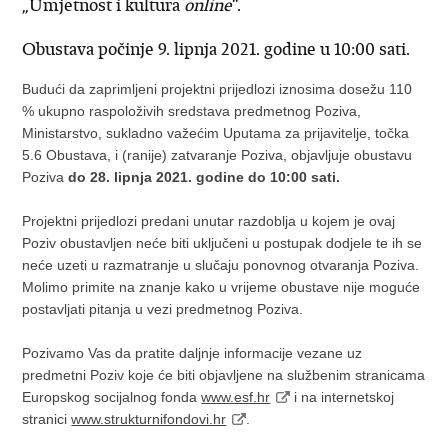
„Umjetnost i kultura
online
“.
Obustava počinje 9. lipnja 2021. godine u 10:00 sati.
Budući da zaprimljeni projektni prijedlozi iznosima dosežu 110
% ukupno raspoloživih sredstava predmetnog Poziva,
Ministarstvo, sukladno važećim Uputama za prijavitelje, točka
5.6 Obustava, i (ranije) zatvaranje Poziva, objavljuje obustavu
Poziva
do 28. lipnja 2021. godine do 10:00 sati.
Projektni prijedlozi predani unutar razdoblja u kojem je ovaj
Poziv obustavljen neće biti uključeni u postupak dodjele te ih se
neće uzeti u razmatranje u slučaju ponovnog otvaranja Poziva.
Molimo primite na znanje kako u vrijeme obustave nije moguće
postavljati pitanja u vezi predmetnog Poziva.
Pozivamo Vas da pratite daljnje informacije vezane uz
predmetni Poziv koje će biti objavljene na službenim stranicama
Europskog socijalnog fonda
www.esf.hr
i na internetskoj
stranici
www.strukturnifondovi.hr
.